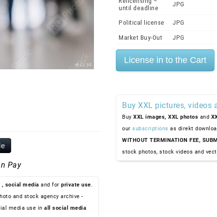
Relicensing –
JPG
until deadline
Political license
JPG
Market Buy-Out
JPG
Buy XXL pictures, videos 
Buy
XXL images,
XXL photos
and
XX
our
subscriptions
as direkt downloa
WITHOUT TERMINATION FEE, SUBM
le
stock photos, stock videos and vect
n Pay
, social media
and for
private use
.
hoto and stock agency archive -
ial media use in
all social media