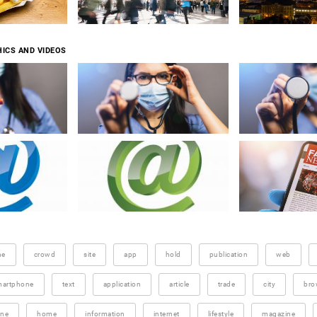
ICS AND VIDEOS
ne
crowd
site
app
hold
publication
web
martphone
text
application
article
trade
city
bro
ine
home
information
internet
lifestyle
magazine