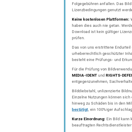
Folgegebühren anfallen. Das Bild 
Lizenzbedingungen genutzt werd
Keine kostenlosen Plattformen:
W
haben dies auch nie getan. Werde
Download ist kein gültiger Lize
prüfen.
Das von uns erstrittene Endurtei
urheberrechtlich geschützter In
besteht eine Prüfungs- und Erkun
Für die Prüfung von Bildverwendu
MEDIA-IDENT
und
RIGHTS-DEFE
entgegenzunehmen, Sachverhalte 
Bilddiebstahl, unlizenzierte Bil
Einzelne Nutzungen können sich d
hinweg zu Schäden bis in den Mil
bestätigt
, ein 100%iger Aufschla
Kurze Einordnung:
Ein Bild kann 
beauftragten Rechtsdienstleiste