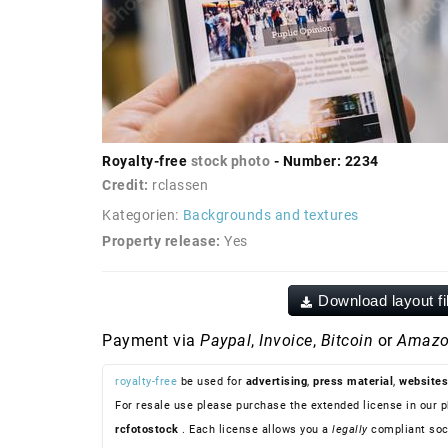
Royalty-free
stock photo
- Number: 2234
Credit:
rclassen
Kategorien:
Backgrounds and textures
Property release:
Yes
Download layout fi
Payment via
Paypal
,
Invoice
,
Bitcoin
or
Amazo
royalty-free
be used for
advertising
,
press material
,
websites
For resale use please purchase the extended license in our p
rcfotostock
. Each license allows you a
legally
compliant soc