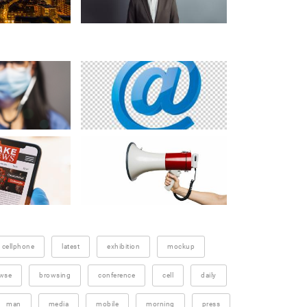
cellphone
latest
exhibition
mockup
wse
browsing
conference
cell
daily
man
media
mobile
morning
press