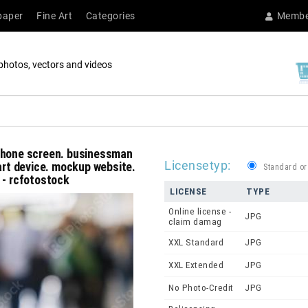
paper
Fine Art
Categories
Membe
photos, vectors and videos
tphone screen. businessman
Licensetyp:
mart device. mockup website.
Standard or
 - rcfotostock
LICENSE
TYPE
Online license -
JPG
claim damag
XXL Standard
JPG
XXL Extended
JPG
No Photo-Credit
JPG