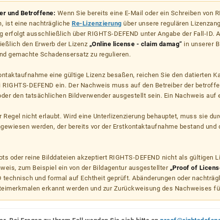
zer und Betroffene:
Wenn Sie bereits eine E-Mail oder ein Schreiben von
, ist eine nachträgliche
Re-Lizenzierung
über unsere regulären Lizenzan
g erfolgt ausschließlich über RIGHTS-DEFEND unter Angabe der Fall-ID. Al
ießlich den Erwerb der Lizenz
„Online license - claim damag“
in unserer B
d gemachte Schadensersatz zu regulieren.
kontaktaufnahme eine gültige Lizenz besaßen, reichen Sie den datierten K
ei RIGHTS-DEFEND ein. Der Nachweis muss auf den Betreiber der betroff
er den tatsächlichen Bildverwender ausgestellt sein. Ein Nachweis auf ei
er Regel nicht erlaubt. Wird eine Unterlizenzierung behauptet, muss sie dur
hgewiesen werden, der bereits vor der Erstkontaktaufnahme bestand und 
s oder reine Bilddateien akzeptiert RIGHTS-DEFEND nicht als gültigen 
weis, zum Beispiel ein von der Bildagentur ausgestellter
„Proof of Licens
echnisch und formal auf Echtheit geprüft. Abänderungen oder nachträg
teimerkmalen erkannt werden und zur Zurückweisung des Nachweises fü