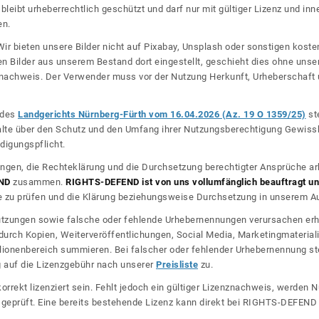
bleibt urheberrechtlich geschützt und darf nur mit gültiger Lizenz und inn
en.
ir bieten unsere Bilder nicht auf Pixabay, Unsplash oder sonstigen kos
n Bilder aus unserem Bestand dort eingestellt, geschieht dies ohne unse
nznachweis. Der Verwender muss vor der Nutzung Herkunft, Urheberschaf
l des
Landgerichts Nürnberg-Fürth vom 16.04.2026 (Az. 19 O 1359/25)
ste
halte über den Schutz und den Umfang ihrer Nutzungsberechtigung Gewiss
digungspflicht.
ngen, die Rechteklärung und die Durchsetzung berechtigter Ansprüche ar
ND
zusammen.
RIGHTS-DEFEND ist von uns vollumfänglich beauftragt und
zu prüfen und die Klärung beziehungsweise Durchsetzung in unserem Auf
dnutzungen sowie falsche oder fehlende Urhebernennungen verursachen erh
urch Kopien, Weiterveröffentlichungen, Social Media, Marketingmateriali
lionenbereich summieren. Bei falscher oder fehlender Urhebernennung steh
g auf die Lizenzgebühr nach unserer
Preisliste
zu.
korrekt lizenziert sein. Fehlt jedoch ein gültiger Lizenznachweis, werde
r geprüft. Eine bereits bestehende Lizenz kann direkt bei RIGHTS-DEFEN