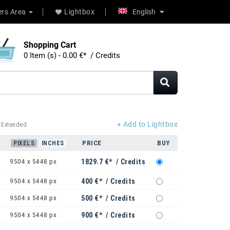
rs Area
Lightbox
English
Shopping Cart
0 Item (s) - 0.00 €* / Credits
+ Add to Lightbox
 Extended
PRICE
BUY
PIXELS
INCHES
9504 x 5448 px
1829.7 €* / Credits
9504 x 5448 px
400 €* / Credits
9504 x 5448 px
500 €* / Credits
9504 x 5448 px
900 €* / Credits