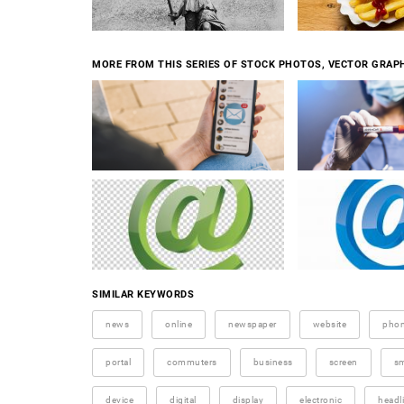
MORE FROM THIS SERIES OF STOCK PHOTOS, VECTOR GRAPH
SIMILAR KEYWORDS
news
online
newspaper
website
pho
portal
commuters
business
screen
s
device
digital
display
electronic
headl