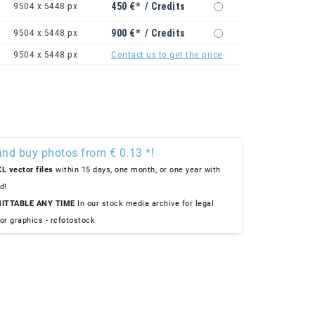
9504 x 5448 px
450 €* / Credits
9504 x 5448 px
900 €* / Credits
9504 x 5448 px
Contact us to get the price
and buy photos from € 0.13 *!
L vector files
within 15 days, one month, or one year with
d!
ITTABLE ANY TIME
In our stock media archive for legal
or graphics - rcfotostock