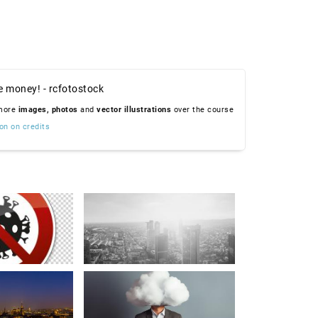
e money! - rcfotostock
 more
images,
photos
and
vector illustrations
over the course
on on credits