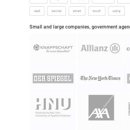
read
service
smart
touch
using
Small and large companies, government agenci