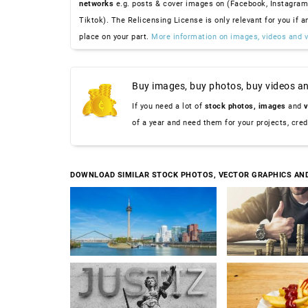
networks
e.g. posts & cover images on (Facebook, Instagram
Tiktok). The Relicensing License is only relevant for you if a
place on your part.
More information on images, videos and v
Buy images, buy photos, buy videos an
If you need a lot of
stock photos,
images
and
v
of a year and need them for your projects, cre
DOWNLOAD SIMILAR STOCK PHOTOS, VECTOR GRAPHICS AN