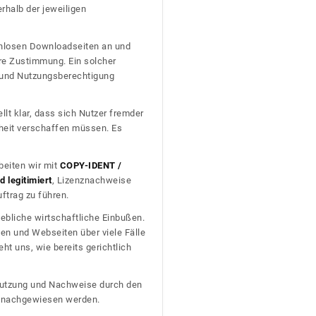
erhalb der jeweiligen
tenlosen Downloadseiten an und
re Zustimmung. Ein solcher
t und Nutzungsberechtigung
llt klar, dass sich Nutzer fremder
heit verschaffen müssen. Es
beiten wir mit
COPY-IDENT /
 legitimiert
, Lizenznachweise
trag zu führen.
ebliche wirtschaftliche Einbußen.
en und Webseiten über viele Fälle
t uns, wie bereits gerichtlich
n Nutzung und Nachweise durch den
D nachgewiesen werden.