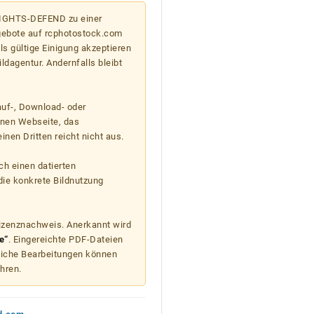
 RIGHTS-DEFEND zu einer
gebote auf rcphotostock.com
s gültige Einigung akzeptieren
ildagentur. Andernfalls bleibt
auf-, Download- oder
enen Webseite, das
nen Dritten reicht nicht aus.
ch einen datierten
die konkrete Bildnutzung
Lizenznachweis. Anerkannt wird
e“
. Eingereichte PDF-Dateien
liche Bearbeitungen können
hren.