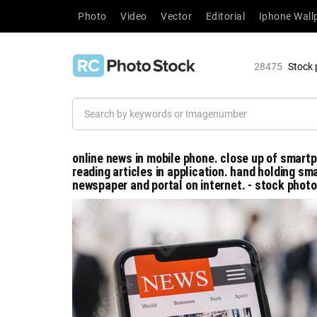
Photo
Video
Vector
Editorial
Iphone Wall
28475
Stock 
online news in mobile phone. close up of smar
reading articles in application. hand holding s
newspaper and portal on internet. - stock photo