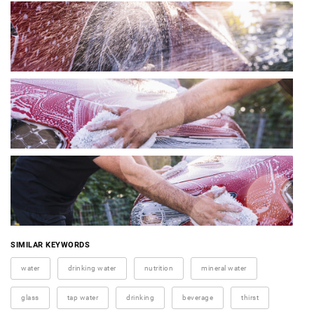
SIMILAR KEYWORDS
water
drinking water
nutrition
mineral water
glass
tap water
drinking
beverage
thirst