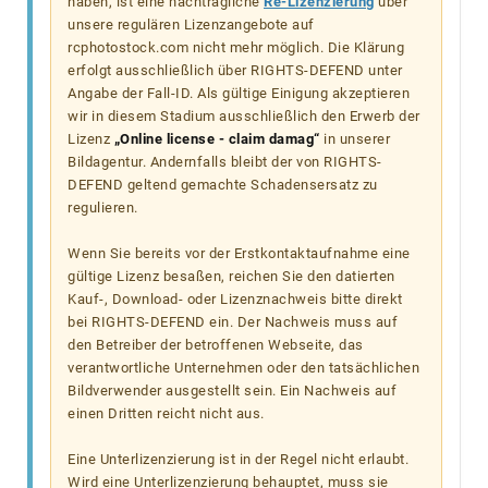
haben, ist eine nachträgliche
Re-Lizenzierung
über
unsere regulären Lizenzangebote auf
rcphotostock.com nicht mehr möglich. Die Klärung
erfolgt ausschließlich über RIGHTS-DEFEND unter
Angabe der Fall-ID. Als gültige Einigung akzeptieren
wir in diesem Stadium ausschließlich den Erwerb der
Lizenz
„Online license - claim damag“
in unserer
Bildagentur. Andernfalls bleibt der von RIGHTS-
DEFEND geltend gemachte Schadensersatz zu
regulieren.
Wenn Sie bereits vor der Erstkontaktaufnahme eine
gültige Lizenz besaßen, reichen Sie den datierten
Kauf-, Download- oder Lizenznachweis bitte direkt
bei RIGHTS-DEFEND ein. Der Nachweis muss auf
den Betreiber der betroffenen Webseite, das
verantwortliche Unternehmen oder den tatsächlichen
Bildverwender ausgestellt sein. Ein Nachweis auf
einen Dritten reicht nicht aus.
Eine Unterlizenzierung ist in der Regel nicht erlaubt.
Wird eine Unterlizenzierung behauptet, muss sie