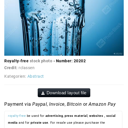
Royalty-free
stock photo
- Number: 20202
Credit:
rclassen
Kategorien:
Abstract
Download layout file
Payment via
Paypal
,
Invoice
,
Bitcoin
or
Amazon Pay
royalty-free
be used for
advertising
,
press material
,
websites
, social
media
and for
private use
. For resale use please purchase the