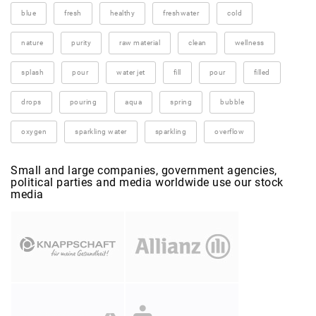
blue
fresh
healthy
freshwater
cold
nature
purity
raw material
clean
wellness
splash
pour
water jet
fill
pour
filled
drops
pouring
aqua
spring
bubble
oxygen
sparkling water
sparkling
overflow
Small and large companies, government agencies,
political parties and media worldwide use our stock
media