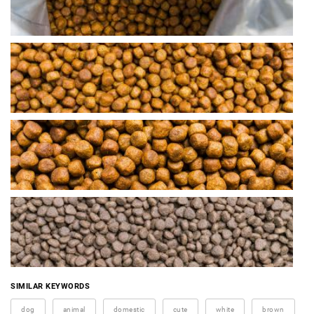
SIMILAR KEYWORDS
dog
animal
domestic
cute
white
brown