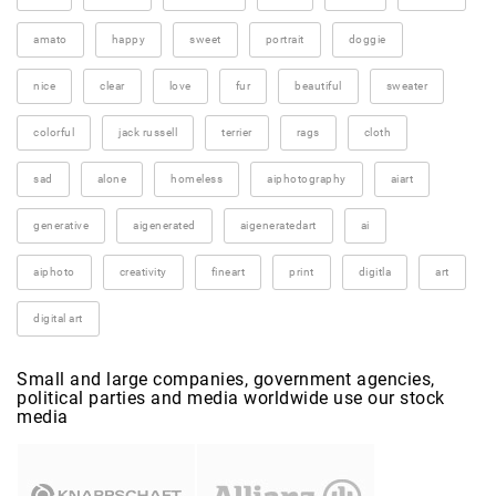
amato
happy
sweet
portrait
doggie
nice
clear
love
fur
beautiful
sweater
colorful
jack russell
terrier
rags
cloth
sad
alone
homeless
aiphotography
aiart
generative
aigenerated
aigeneratedart
ai
aiphoto
creativity
fineart
print
digitla
art
digital art
Small and large companies, government agencies,
political parties and media worldwide use our stock
media