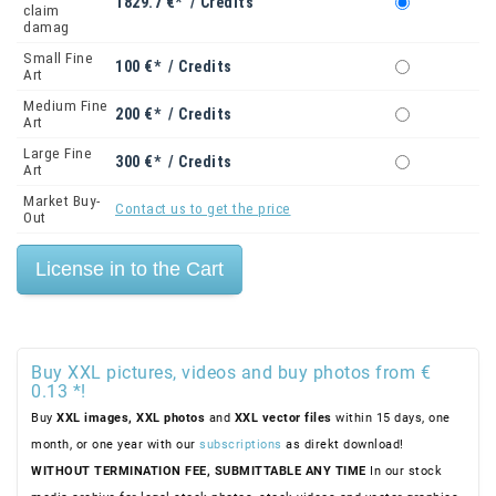
1829.7 €* / Credits
claim
damag
Small Fine
100 €* / Credits
Art
Medium Fine
200 €* / Credits
Art
Large Fine
300 €* / Credits
Art
Market Buy-
Contact us to get the price
Out
Buy XXL pictures, videos and buy photos from €
0.13 *!
Buy
XXL images,
XXL photos
and
XXL vector files
within 15 days, one
month, or one year with our
subscriptions
as direkt download!
WITHOUT TERMINATION FEE, SUBMITTABLE ANY TIME
In our stock