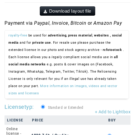
Download layout file
Payment via
Paypal
,
Invoice
,
Bitcoin
or
Amazon Pay
royalty-free
be used for
advertising
,
press material
,
websites
, social
media
and for
private use
. For resale use please purchase the
extended license in our photo and stock agency archive -
rcfotostock
.
Each license allows you a
legally
compliant social media use in
all
social media networks
e.g. posts & cover images on (Facebook,
Instagram, WhatsApp, Telegram, Twitter, Tiktok). The Relicensing
License is only relevant for you if an illegal use has already taken
place on your part.
More information on images, videos and vector
sizes and licenses
Licensetyp:
Standard or Extended
+ Add to Lightbox
LICENSE
PRICE
BUY
Online
license -