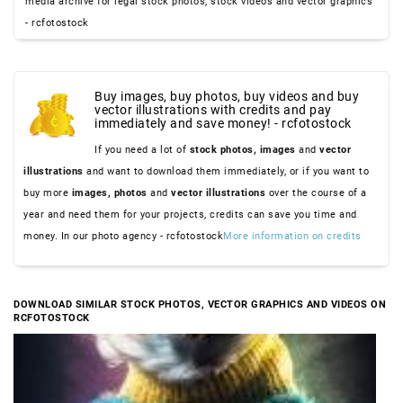
media archive for legal stock photos, stock videos and vector graphics
- rcfotostock
Buy images, buy photos, buy videos and buy
vector illustrations with credits and pay
immediately and save money! - rcfotostock
If you need a lot of
stock photos,
images
and
vector
illustrations
and want to download them immediately, or if you want to
buy more
images,
photos
and
vector illustrations
over the course of a
year and need them for your projects, credits can save you time and
money. In our photo agency - rcfotostock
More information on credits
DOWNLOAD SIMILAR STOCK PHOTOS, VECTOR GRAPHICS AND VIDEOS ON
RCFOTOSTOCK