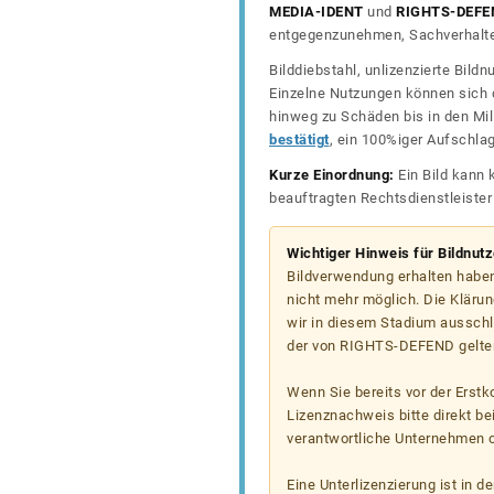
MEDIA-IDENT
und
RIGHTS-DEFE
entgegenzunehmen, Sachverhalte 
Bilddiebstahl, unlizenzierte Bil
Einzelne Nutzungen können sich d
hinweg zu Schäden bis in den Mil
bestätigt
, ein 100%iger Aufschla
Kurze Einordnung:
Ein Bild kann 
beauftragten Rechtsdienstleiste
Wichtiger Hinweis für Bildnut
Bildverwendung erhalten haben
nicht mehr möglich. Die Klärun
wir in diesem Stadium ausschl
der von RIGHTS-DEFEND gelten
Wenn Sie bereits vor der Erst
Lizenznachweis bitte direkt b
verantwortliche Unternehmen od
Eine Unterlizenzierung ist in d