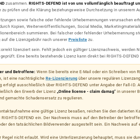
ND
zusammen.
RIGHTS-DEFEND ist von uns vollumfänglich beauftragt und
zu prüfen und die Klärung beziehungsweise Durchsetzung in unserem Auf
dnutzungen sowie falsche oder fehlende Urhebernennungen verursachen erh
urch Kopien, Weiterveröffentlichungen, Social Media, Marketingmateriali
lionenbereich summieren. Bei falscher oder fehlender Urhebernennung steh
g auf die Lizenzgebühr nach unserer
Preisliste
zu.
korrekt lizenziert sein. Fehlt jedoch ein gültiger Lizenznachweis, werde
r geprüft. Eine bereits bestehende Lizenz kann direkt bei RIGHTS-DEFEN
zer und Betroffene:
Wenn Sie bereits eine E-Mail oder ein Schreiben von
, ist eine nachträgliche
Re-Lizenzierung
über unsere regulären Lizenzan
g erfolgt ausschließlich über RIGHTS-DEFEND unter Angabe der Fall-ID. Al
ießlich den Erwerb der Lizenz
„Online license - claim damag“
in unserer B
d gemachte Schadensersatz zu regulieren.
kontaktaufnahme eine gültige Lizenz besaßen, reichen Sie den datierten K
ei RIGHTS-DEFEND ein. Der Nachweis muss auf den Betreiber der betroff
er den tatsächlichen Bildverwender ausgestellt sein. Ein Nachweis auf ei
er Regel nicht erlaubt. Wird eine Unterlizenzierung behauptet, muss sie dur