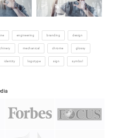
ine
engineering
branding
design
hinery
mechanical
chrome
glossy
identity
logotype
sign
symbol
edia