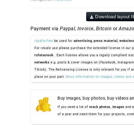
Download layout fi
Payment via
Paypal
,
Invoice
,
Bitcoin
or
Amazo
royalty-free
be used for
advertising
,
press material
,
websites
For resale use please purchase the extended license in our p
rcfotostock
. Each license allows you a
legally
compliant soc
networks
e.g. posts & cover images on (Facebook, Instagram
Tiktok). The Relicensing License is only relevant for you if a
place on your part.
More information on images, videos and v
Buy images, buy photos, buy videos an
If you need a lot of
stock photos,
images
and
v
of a year and need them for your projects, cre