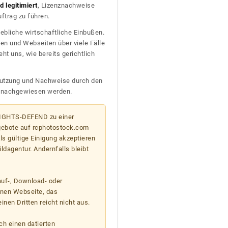
 legitimiert
, Lizenznachweise
trag zu führen.
ebliche wirtschaftliche Einbußen.
en und Webseiten über viele Fälle
t uns, wie bereits gerichtlich
n Nutzung und Nachweise durch den
D nachgewiesen werden.
 RIGHTS-DEFEND zu einer
gebote auf rcphotostock.com
s gültige Einigung akzeptieren
ildagentur. Andernfalls bleibt
auf-, Download- oder
enen Webseite, das
nen Dritten reicht nicht aus.
ch einen datierten