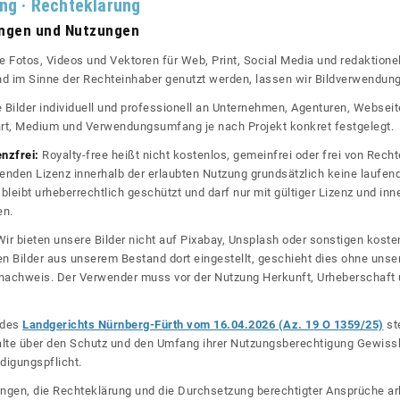
ung · Rechteklärung
ungen und Nutzungen
re Fotos, Videos und Vektoren für Web, Print, Social Media und redaktionel
 und im Sinne der Rechteinhaber genutzt werden, lassen wir Bildverwendun
re Bilder individuell und professionell an Unternehmen, Agenturen, Websei
rt, Medium und Verwendungsumfang je nach Projekt konkret festgelegt.
enzfrei:
Royalty-free heißt nicht kostenlos, gemeinfrei oder frei von Rechte
nden Lizenz innerhalb der erlaubten Nutzung grundsätzlich keine laufe
bleibt urheberrechtlich geschützt und darf nur mit gültiger Lizenz und inn
en.
ir bieten unsere Bilder nicht auf Pixabay, Unsplash oder sonstigen kos
n Bilder aus unserem Bestand dort eingestellt, geschieht dies ohne unse
nznachweis. Der Verwender muss vor der Nutzung Herkunft, Urheberschaf
l des
Landgerichts Nürnberg-Fürth vom 16.04.2026 (Az. 19 O 1359/25)
ste
halte über den Schutz und den Umfang ihrer Nutzungsberechtigung Gewiss
digungspflicht.
ngen, die Rechteklärung und die Durchsetzung berechtigter Ansprüche ar