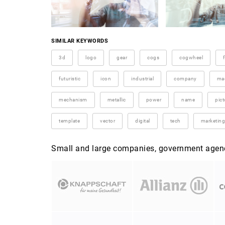
SIMILAR KEYWORDS
3d
logo
gear
cogs
cogwheel
futuristic
icon
industrial
company
ma
mechanism
metallic
power
name
pic
template
vector
digital
tech
marketing
Small and large companies, government agenci