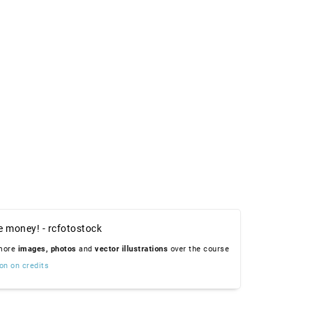
e money! - rcfotostock
 more
images,
photos
and
vector illustrations
over the course
on on credits