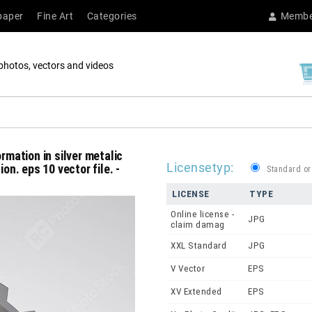
paper
Fine Art
Categories
Membe
photos, vectors and videos
rmation in silver metalic
Licensetyp:
on. eps 10 vector file. -
Standard or
LICENSE
TYPE
Online license -
JPG
claim damag
XXL Standard
JPG
V Vector
EPS
XV Extended
EPS