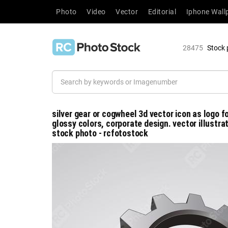
Photo
Video
Vector
Editorial
Iphone Wall
28475
Stock 
silver gear or cogwheel 3d vector icon as logo fo
glossy colors, corporate design. vector illustrati
stock photo - rcfotostock