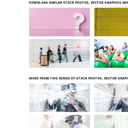
DOWNLOAD SIMILAR STOCK PHOTOS, VECTOR GRAPHICS AN
MORE FROM THIS SERIES OF STOCK PHOTOS, VECTOR GRAPH