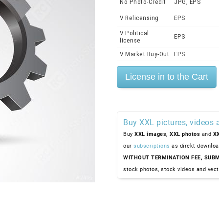
No Photo-Credit
JPG, EPS
V Relicensing
EPS
V Political
EPS
license
V Market Buy-Out
EPS
Buy XXL pictures, videos 
Buy
XXL images,
XXL photos
and
XX
our
subscriptions
as direkt downloa
WITHOUT TERMINATION FEE, SUBM
stock photos, stock videos and vect