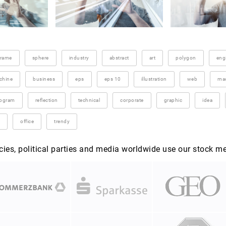
frame
sphere
industry
abstract
art
polygon
eng
chine
business
eps
eps 10
illustration
web
mac
togram
reflection
technical
corporate
graphic
idea
office
trendy
es, political parties and media worldwide use our stock m