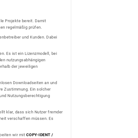
le Projekte bereit. Damit
gen regelmäßig prüfen.
tenbetreiber und Kunden. Dabei
n. Es ist ein Lizenzmodell, bei
nden nutzungsabhängigen
erhalb der jeweiligen
tenlosen Downloadseiten an und
re Zustimmung. Ein solcher
t und Nutzungsberechtigung
llt klar, dass sich Nutzer fremder
heit verschaffen müssen. Es
beiten wir mit
COPY-IDENT /