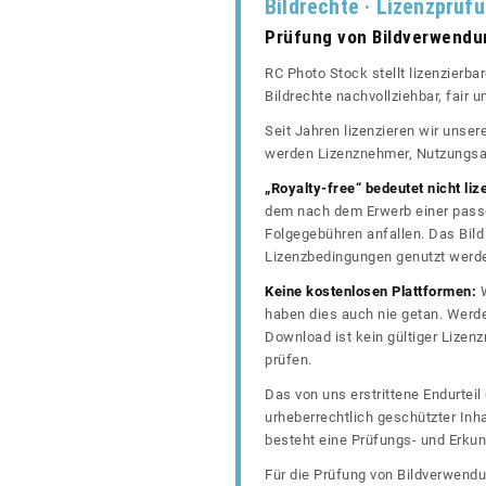
Bildrechte · Lizenzprüf
Prüfung von Bildverwend
RC Photo Stock stellt lizenzierba
Bildrechte nachvollziehbar, fair
Seit Jahren lizenzieren wir unse
werden Lizenznehmer, Nutzungsa
„Royalty-free“ bedeutet nicht liz
dem nach dem Erwerb einer passe
Folgegebühren anfallen. Das Bild 
Lizenzbedingungen genutzt werd
Keine kostenlosen Plattformen:
W
haben dies auch nie getan. Werde
Download ist kein gültiger Lize
prüfen.
Das von uns erstrittene Endurtei
urheberrechtlich geschützter In
besteht eine Prüfungs- und Erkun
Für die Prüfung von Bildverwendu