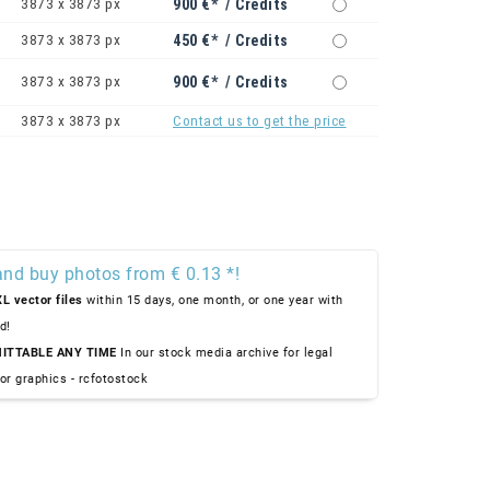
3873 x 3873 px
900 €* / Credits
3873 x 3873 px
450 €* / Credits
3873 x 3873 px
900 €* / Credits
3873 x 3873 px
Contact us to get the price
and buy photos from € 0.13 *!
L vector files
within 15 days, one month, or one year with
d!
ITTABLE ANY TIME
In our stock media archive for legal
or graphics - rcfotostock