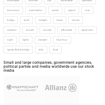
skyscraper
summer
city
skyscraper
germany
downtown
west harbor
center
airport
river
bridge
dusk
twilight
travel
tourist
vacation
sunset
sunrise
silhouette
aerial view
night
lights
citylight
blue hour
Ignatz Bubis bridge
ship
boat
Small and large companies, government agencies,
political parties and media worldwide use our stock
media