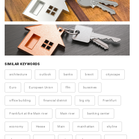
SIMILAR KEYWORDS
architecture
outlook
banks
brexit
cityscape
Euro
European Union
ffm
bussines
office building
financial district
big city
Frankfurt
Frankfurt at the Main river
Main river
banking center
economy
Hesse
Main
mainhattan
skyline