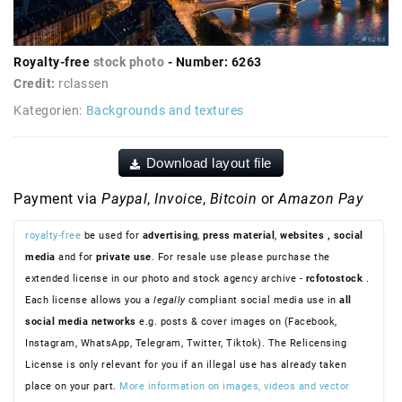
Royalty-free
stock photo
- Number: 6263
Credit:
rclassen
Kategorien:
Backgrounds and textures
Download layout file
Payment via
Paypal
,
Invoice
,
Bitcoin
or
Amazon Pay
royalty-free
be used for
advertising
,
press material
,
websites
, social
media
and for
private use
. For resale use please purchase the
extended license in our photo and stock agency archive -
rcfotostock
.
Each license allows you a
legally
compliant social media use in
all
social media networks
e.g. posts & cover images on (Facebook,
Instagram, WhatsApp, Telegram, Twitter, Tiktok). The Relicensing
License is only relevant for you if an illegal use has already taken
place on your part.
More information on images, videos and vector