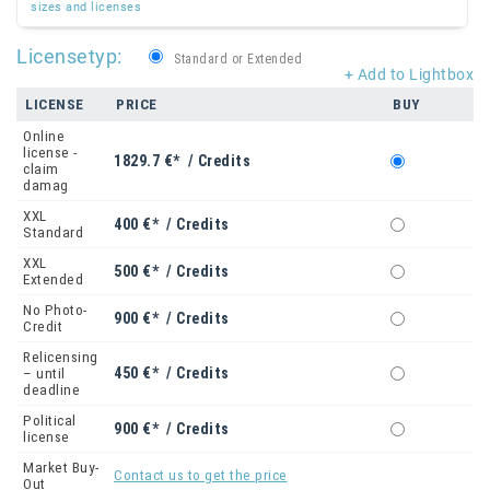
sizes and licenses
Licensetyp:
Standard or Extended
+ Add to Lightbox
LICENSE
PRICE
BUY
Online
license -
1829.7 €* / Credits
claim
damag
XXL
400 €* / Credits
Standard
XXL
500 €* / Credits
Extended
No Photo-
900 €* / Credits
Credit
Relicensing
450 €* / Credits
– until
deadline
Political
900 €* / Credits
license
Market Buy-
Contact us to get the price
Out