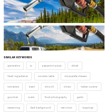
SIMILAR KEYWORDS
generative
ai
pepperoni pizza
sliced
fresh ingredients
wooden table
mozzarella cheese
tomatoes
basil
olive oil
olives
Italian cuisine
gourmet
rustic
food photography
garlic
seasoning
dark background
red onion
toppings