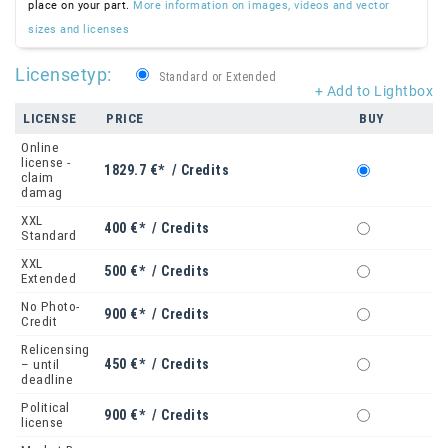
place on your part.
More information on images, videos and vector
sizes and licenses
Licensetyp:
Standard or Extended
+ Add to Lightbox
LICENSE
PRICE
BUY
Online
license -
1829.7 €* / Credits
claim
damag
XXL
400 €* / Credits
Standard
XXL
500 €* / Credits
Extended
No Photo-
900 €* / Credits
Credit
Relicensing
450 €* / Credits
– until
deadline
Political
900 €* / Credits
license