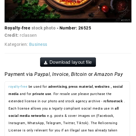
Royalty-free
stock photo
- Number: 26525
Credit:
rclassen
Kategorien:
Business
Download layout file
Payment via
Paypal
,
Invoice
,
Bitcoin
or
Amazon Pay
royalty-free
be used for
advertising
,
press material
,
websites
, social
media
and for
private use
. For resale use please purchase the
extended license in our photo and stock agency archive -
rcfotostock
.
Each license allows you a
legally
compliant social media use in
all
social media networks
e.g. posts & cover images on (Facebook,
Instagram, WhatsApp, Telegram, Twitter, Tiktok). The Relicensing
License is only relevant for you if an illegal use has already taken