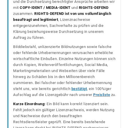
und die Durchsetzung berechtigter Ansprüche arbeiten wir
mit
COPY-IDENT / MEDIA-IDENT
und
RIGHTS-DEFEND
zusammen.
RIGHTS-DEFEND ist von uns vollumfänglich
beauftragt und legitimiert
, Lizenznachweise
entgegenzunehmen, Sachverhalte zu prüfen und die
Klärung beziehungsweise Durchsetzung in unserem
Auftrag zu führen.
Bilddiebstahl, unlizenzierte Bildnutzungen sowie falsche
oder fehlende Urhebernennungen verursachen erhebliche
wirtschaftliche Einbußen. Einzelne Nutzungen können sich
durch Kopien, Weiterveröffentlichungen, Social Media,
Marketingmaterialien und Webseiten über viele Fälle
hinweg zu Schäden bis in den Millionenbereich
summieren. Bei falscher oder fehlender Urhebernennung
steht uns, wie bereits gerichtlich
bestätigt
, ein 100%iger
Aufschlag auf die Lizenzgebühr nach unserer
Preisliste
zu.
Kurze Einordnung:
Ein Bild kann korrekt lizenziert sein.
Fehlt jedoch ein gültiger Lizenznachweis, werden Nutzung
und Nachweise durch den beauftragten
Rechtsdienstleister geprüft. Eine bereits bestehende
Lizenz kann direkt bei RIGHTS-DEFEND nachgewiesen