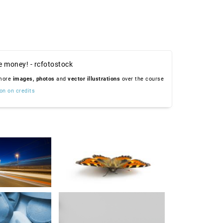
e money! - rcfotostock
 more
images,
photos
and
vector illustrations
over the course
on on credits