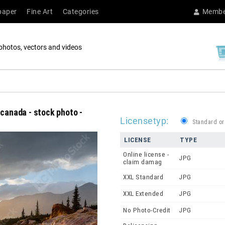
paper
Fine Art
Categories
Membe
photos, vectors and videos
 canada - stock photo -
Licensetyp:
Standard or
LICENSE
TYPE
Online license -
JPG
claim damag
XXL Standard
JPG
XXL Extended
JPG
No Photo-Credit
JPG