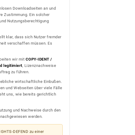
tenlosen Downloadseiten an und
re Zustimmung. Ein solcher
t und Nutzungsberechtigung
llt klar, dass sich Nutzer fremder
heit verschaffen müssen. Es
beiten wir mit
COPY-IDENT /
 legitimiert
, Lizenznachweise
trag zu führen.
ebliche wirtschaftliche Einbußen.
en und Webseiten über viele Fälle
t uns, wie bereits gerichtlich
n Nutzung und Nachweise durch den
D nachgewiesen werden.
 RIGHTS-DEFEND zu einer