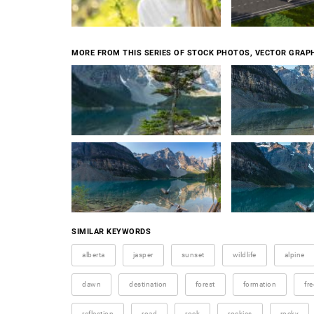
MORE FROM THIS SERIES OF STOCK PHOTOS, VECTOR GRAPH
SIMILAR KEYWORDS
alberta
jasper
sunset
wildlife
alpine
dawn
destination
forest
formation
fr
reflection
road
rock
rockies
rocky