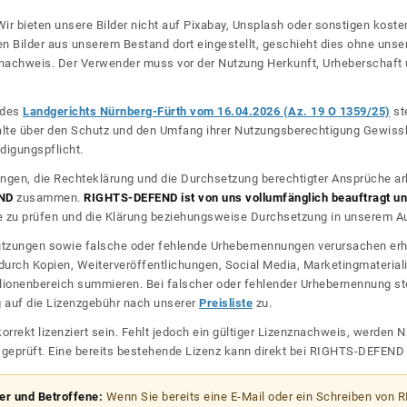
ir bieten unsere Bilder nicht auf Pixabay, Unsplash oder sonstigen kos
n Bilder aus unserem Bestand dort eingestellt, geschieht dies ohne unse
nznachweis. Der Verwender muss vor der Nutzung Herkunft, Urheberschaf
l des
Landgerichts Nürnberg-Fürth vom 16.04.2026 (Az. 19 O 1359/25)
ste
halte über den Schutz und den Umfang ihrer Nutzungsberechtigung Gewiss
digungspflicht.
ngen, die Rechteklärung und die Durchsetzung berechtigter Ansprüche ar
ND
zusammen.
RIGHTS-DEFEND ist von uns vollumfänglich beauftragt und
zu prüfen und die Klärung beziehungsweise Durchsetzung in unserem Auf
dnutzungen sowie falsche oder fehlende Urhebernennungen verursachen erh
urch Kopien, Weiterveröffentlichungen, Social Media, Marketingmateriali
lionenbereich summieren. Bei falscher oder fehlender Urhebernennung steh
g auf die Lizenzgebühr nach unserer
Preisliste
zu.
korrekt lizenziert sein. Fehlt jedoch ein gültiger Lizenznachweis, werde
r geprüft. Eine bereits bestehende Lizenz kann direkt bei RIGHTS-DEFEN
zer und Betroffene:
Wenn Sie bereits eine E-Mail oder ein Schreiben von