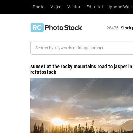
Photo
Video
Vector
Editorial
Iphone Wall
28475
Stock 
sunset at the rocky mountains road to jasper in
rcfotostock