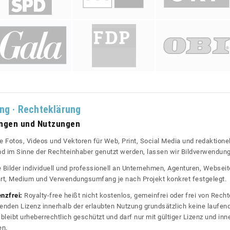
ung · Rechteklärung
ungen und Nutzungen
re Fotos, Videos und Vektoren für Web, Print, Social Media und redaktionel
 und im Sinne der Rechteinhaber genutzt werden, lassen wir Bildverwendun
re Bilder individuell und professionell an Unternehmen, Agenturen, Websei
rt, Medium und Verwendungsumfang je nach Projekt konkret festgelegt.
enzfrei:
Royalty-free heißt nicht kostenlos, gemeinfrei oder frei von Rechte
nden Lizenz innerhalb der erlaubten Nutzung grundsätzlich keine laufe
bleibt urheberrechtlich geschützt und darf nur mit gültiger Lizenz und inn
en.