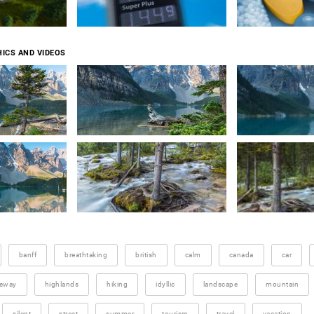
ICS AND VIDEOS
banff
breathtaking
british
calm
canada
car
eeway
highlands
hiking
idyllic
landscape
mountain
silent
street
summer
tourism
travel
vacation