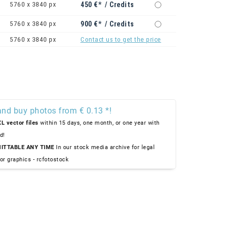
5760 x 3840 px
450 €* / Credits
5760 x 3840 px
900 €* / Credits
5760 x 3840 px
Contact us to get the price
and buy photos from € 0.13 *!
L vector files
within 15 days, one month, or one year with
d!
ITTABLE ANY TIME
In our stock media archive for legal
or graphics - rcfotostock