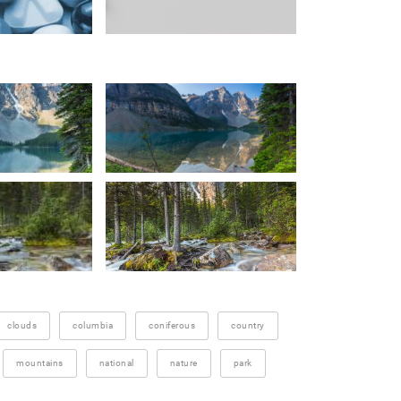
clouds
columbia
coniferous
country
mountains
national
nature
park