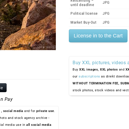
Relicensing –
JPG
until deadline
Political license
JPG
Market Buy-Out
JPG
Buy XXL pictures, videos 
Buy
XXL images,
XXL photos
and
XX
our
subscriptions
as direkt downloa
WITHOUT TERMINATION FEE, SUBM
le
stock photos, stock videos and vect
n Pay
, social media
and for
private use
.
hoto and stock agency archive -
ial media use in
all social media