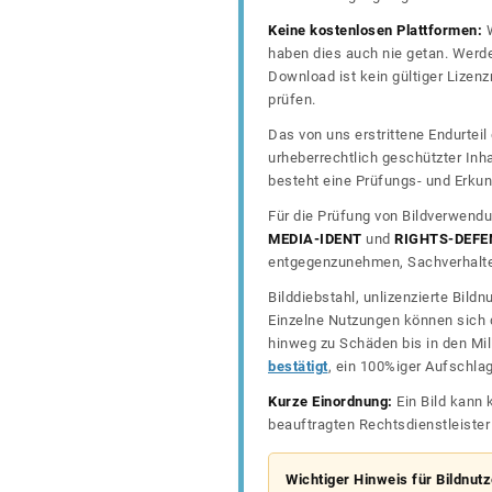
Keine kostenlosen Plattformen:
W
haben dies auch nie getan. Werde
Download ist kein gültiger Lize
prüfen.
Das von uns erstrittene Endurtei
urheberrechtlich geschützter In
besteht eine Prüfungs- und Erkun
Für die Prüfung von Bildverwendu
MEDIA-IDENT
und
RIGHTS-DEFE
entgegenzunehmen, Sachverhalte 
Bilddiebstahl, unlizenzierte Bil
Einzelne Nutzungen können sich d
hinweg zu Schäden bis in den Mil
bestätigt
, ein 100%iger Aufschla
Kurze Einordnung:
Ein Bild kann 
beauftragten Rechtsdienstleiste
Wichtiger Hinweis für Bildnut