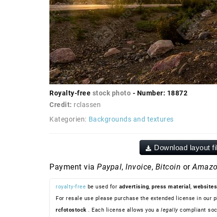
Royalty-free
stock photo
- Number: 18872
Credit:
rclassen
Kategorien:
Backgrounds and textures
Download layout fi
Payment via
Paypal
,
Invoice
,
Bitcoin
or
Amazo
royalty-free
be used for
advertising
,
press material
,
websites
For resale use please purchase the extended license in our p
rcfotostock
. Each license allows you a
legally
compliant soc