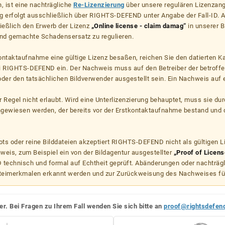
, ist eine nachträgliche
Re-Lizenzierung
über unsere regulären Lizenzan
g erfolgt ausschließlich über RIGHTS-DEFEND unter Angabe der Fall-ID. Al
ießlich den Erwerb der Lizenz
„Online license - claim damag“
in unserer B
d gemachte Schadensersatz zu regulieren.
kontaktaufnahme eine gültige Lizenz besaßen, reichen Sie den datierten K
ei RIGHTS-DEFEND ein. Der Nachweis muss auf den Betreiber der betroff
er den tatsächlichen Bildverwender ausgestellt sein. Ein Nachweis auf ei
er Regel nicht erlaubt. Wird eine Unterlizenzierung behauptet, muss sie dur
hgewiesen werden, der bereits vor der Erstkontaktaufnahme bestand und 
s oder reine Bilddateien akzeptiert RIGHTS-DEFEND nicht als gültigen 
weis, zum Beispiel ein von der Bildagentur ausgestellter
„Proof of Licens
echnisch und formal auf Echtheit geprüft. Abänderungen oder nachträg
teimerkmalen erkannt werden und zur Zurückweisung des Nachweises fü
er. Bei Fragen zu Ihrem Fall wenden Sie sich bitte an
proof@rightsdefen