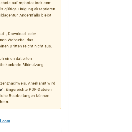
gebote auf rcphotostock.com
s gültige Einigung akzeptieren
ildagentur. Andernfalls bleibt
auf-, Download- oder
enen Webseite, das
nen Dritten reicht nicht aus.
ch einen datierten
die konkrete Bildnutzung
Lizenznachweis. Anerkannt wird
e“
. Eingereichte PDF-Dateien
liche Bearbeitungen können
hren.
d.com
.