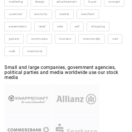
marketing
design
advertisement
buyer
concept
customer
economy
market
merchant
presentation
retail
sale
sell
shopping
generic
commuters
humans
intentionally
visit
walk
intentional
Small and large companies, government agencies,
political parties and media worldwide use our stock
media