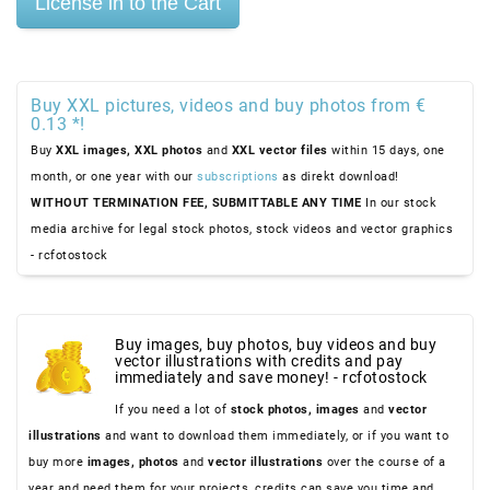
Buy XXL pictures, videos and buy photos from €
0.13 *!
Buy
XXL images,
XXL photos
and
XXL vector files
within 15 days, one
month, or one year with our
subscriptions
as direkt download!
WITHOUT TERMINATION FEE, SUBMITTABLE ANY TIME
In our stock
media archive for legal stock photos, stock videos and vector graphics
- rcfotostock
Buy images, buy photos, buy videos and buy
vector illustrations with credits and pay
immediately and save money! - rcfotostock
If you need a lot of
stock photos,
images
and
vector
illustrations
and want to download them immediately, or if you want to
buy more
images,
photos
and
vector illustrations
over the course of a
year and need them for your projects, credits can save you time and