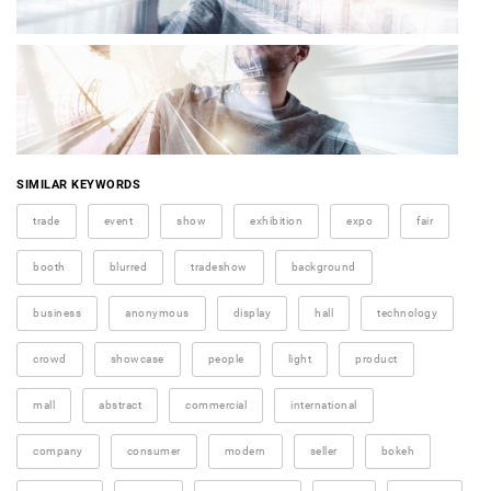
SIMILAR KEYWORDS
trade
event
show
exhibition
expo
fair
booth
blurred
tradeshow
background
business
anonymous
display
hall
technology
crowd
showcase
people
light
product
mall
abstract
commercial
international
company
consumer
modern
seller
bokeh