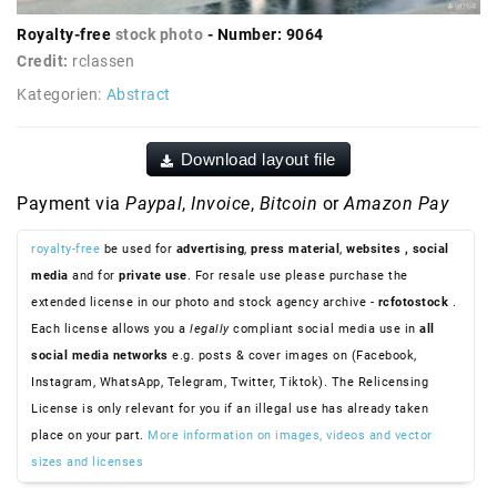
Royalty-free
stock photo
- Number: 9064
Credit:
rclassen
Kategorien:
Abstract
Download layout file
Payment via
Paypal
,
Invoice
,
Bitcoin
or
Amazon Pay
royalty-free
be used for
advertising
,
press material
,
websites
, social
media
and for
private use
. For resale use please purchase the
extended license in our photo and stock agency archive -
rcfotostock
.
Each license allows you a
legally
compliant social media use in
all
social media networks
e.g. posts & cover images on (Facebook,
Instagram, WhatsApp, Telegram, Twitter, Tiktok). The Relicensing
License is only relevant for you if an illegal use has already taken
place on your part.
More information on images, videos and vector
sizes and licenses