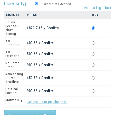
Licensetyp:
Standard or Extended
+ Add to Lightbox
LICENSE
PRICE
BUY
Online
license -
1829.7 €* / Credits
claim
damag
XXL
400 €* / Credits
Standard
XXL
500 €* / Credits
Extended
No Photo-
900 €* / Credits
Credit
Relicensing
450 €* / Credits
– until
deadline
Political
900 €* / Credits
license
Market Buy-
Contact us to get the price
Out