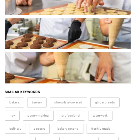
SIMILAR KEYWORDS
bakers
bakery
chocolate-covered
gingerbreads
tray
pastry making
professional
teamwork
culinary
dessert
bakery setting
freshly made