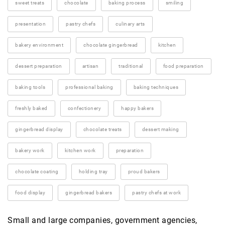
sweet treats
chocolate
baking process
smiling
presentation
pastry chefs
culinary arts
bakery environment
chocolate gingerbread
kitchen
dessert preparation
artisan
traditional
food preparation
baking tools
professional baking
baking techniques
freshly baked
confectionery
happy bakers
gingerbread display
chocolate treats
dessert making
bakery work
kitchen work
preparation
chocolate coating
holding tray
proud bakers
food display
gingerbread bakers
pastry chefs at work
Small and large companies, government agencies,