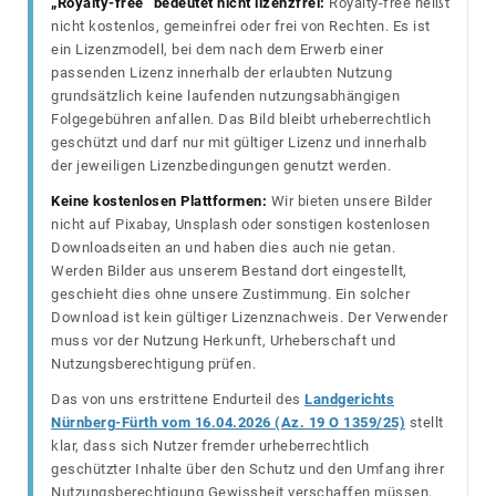
„Royalty-free“ bedeutet nicht lizenzfrei:
Royalty-free heißt
nicht kostenlos, gemeinfrei oder frei von Rechten. Es ist
ein Lizenzmodell, bei dem nach dem Erwerb einer
passenden Lizenz innerhalb der erlaubten Nutzung
grundsätzlich keine laufenden nutzungsabhängigen
Folgegebühren anfallen. Das Bild bleibt urheberrechtlich
geschützt und darf nur mit gültiger Lizenz und innerhalb
der jeweiligen Lizenzbedingungen genutzt werden.
Keine kostenlosen Plattformen:
Wir bieten unsere Bilder
nicht auf Pixabay, Unsplash oder sonstigen kostenlosen
Downloadseiten an und haben dies auch nie getan.
Werden Bilder aus unserem Bestand dort eingestellt,
geschieht dies ohne unsere Zustimmung. Ein solcher
Download ist kein gültiger Lizenznachweis. Der Verwender
muss vor der Nutzung Herkunft, Urheberschaft und
Nutzungsberechtigung prüfen.
Das von uns erstrittene Endurteil des
Landgerichts
Nürnberg-Fürth vom 16.04.2026 (Az. 19 O 1359/25)
stellt
klar, dass sich Nutzer fremder urheberrechtlich
geschützter Inhalte über den Schutz und den Umfang ihrer
Nutzungsberechtigung Gewissheit verschaffen müssen.