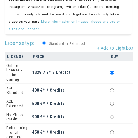
Instagram, WhatsApp, Telegram, Twitter, Tiktok). The Relicensing
License is only relevant for you if an illegal use has already taken
place on your part.
More information on images, videos and vector
sizes and licenses
Licensetyp:
Standard or Extended
+ Add to Lightbox
LICENSE
PRICE
BUY
Online
license -
1829.7 €* / Credits
claim
damag
XXL
400 €* / Credits
Standard
XXL
500 €* / Credits
Extended
No Photo-
900 €* / Credits
Credit
Relicensing
450 €* / Credits
– until
deadline