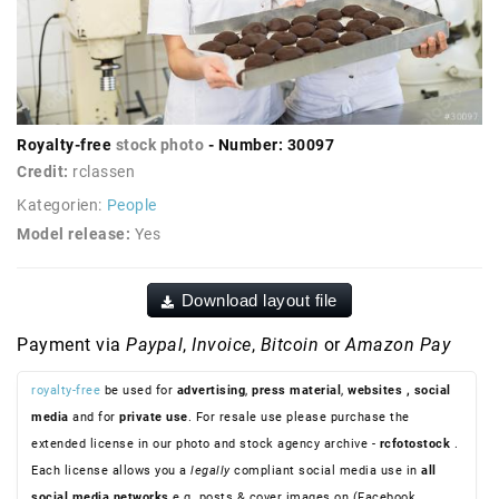
Royalty-free
stock photo
- Number: 30097
Credit:
rclassen
Kategorien:
People
Model release:
Yes
Download layout file
Payment via
Paypal
,
Invoice
,
Bitcoin
or
Amazon Pay
royalty-free
be used for
advertising
,
press material
,
websites
, social
media
and for
private use
. For resale use please purchase the
extended license in our photo and stock agency archive -
rcfotostock
.
Each license allows you a
legally
compliant social media use in
all
social media networks
e.g. posts & cover images on (Facebook,