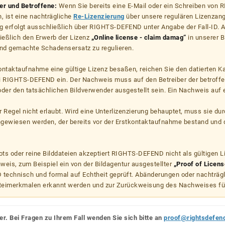
zer und Betroffene:
Wenn Sie bereits eine E-Mail oder ein Schreiben von
, ist eine nachträgliche
Re-Lizenzierung
über unsere regulären Lizenzan
g erfolgt ausschließlich über RIGHTS-DEFEND unter Angabe der Fall-ID. Al
ießlich den Erwerb der Lizenz
„Online license - claim damag“
in unserer B
d gemachte Schadensersatz zu regulieren.
kontaktaufnahme eine gültige Lizenz besaßen, reichen Sie den datierten K
ei RIGHTS-DEFEND ein. Der Nachweis muss auf den Betreiber der betroff
er den tatsächlichen Bildverwender ausgestellt sein. Ein Nachweis auf ei
er Regel nicht erlaubt. Wird eine Unterlizenzierung behauptet, muss sie dur
hgewiesen werden, der bereits vor der Erstkontaktaufnahme bestand und 
s oder reine Bilddateien akzeptiert RIGHTS-DEFEND nicht als gültigen 
weis, zum Beispiel ein von der Bildagentur ausgestellter
„Proof of Licens
echnisch und formal auf Echtheit geprüft. Abänderungen oder nachträg
teimerkmalen erkannt werden und zur Zurückweisung des Nachweises fü
er. Bei Fragen zu Ihrem Fall wenden Sie sich bitte an
proof@rightsdefen