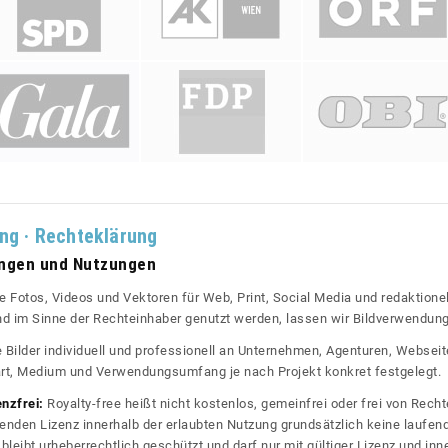
ung · Rechteklärung
ungen und Nutzungen
re Fotos, Videos und Vektoren für Web, Print, Social Media und redaktionel
 und im Sinne der Rechteinhaber genutzt werden, lassen wir Bildverwendun
re Bilder individuell und professionell an Unternehmen, Agenturen, Websei
rt, Medium und Verwendungsumfang je nach Projekt konkret festgelegt.
enzfrei:
Royalty-free heißt nicht kostenlos, gemeinfrei oder frei von Rechte
nden Lizenz innerhalb der erlaubten Nutzung grundsätzlich keine laufe
bleibt urheberrechtlich geschützt und darf nur mit gültiger Lizenz und inn