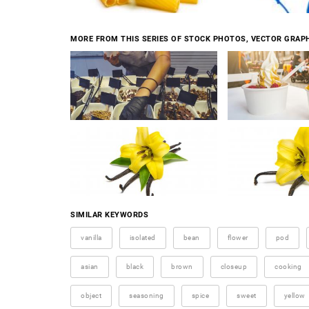
MORE FROM THIS SERIES OF STOCK PHOTOS, VECTOR GRAPH
SIMILAR KEYWORDS
vanilla
isolated
bean
flower
pod
asian
black
brown
closeup
cooking
object
seasoning
spice
sweet
yellow