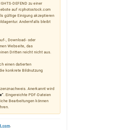
 RIGHTS-DEFEND zu einer
gebote auf rcphotostock.com
s gültige Einigung akzeptieren
ildagentur. Andernfalls bleibt
auf-, Download- oder
enen Webseite, das
nen Dritten reicht nicht aus.
ch einen datierten
die konkrete Bildnutzung
Lizenznachweis. Anerkannt wird
e“
. Eingereichte PDF-Dateien
liche Bearbeitungen können
hren.
d.com
.