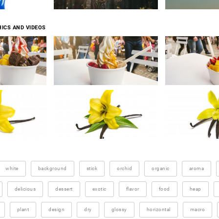
ICS AND VIDEOS
white
background
stick
orchid
organic
aroma
delicious
dessert
exotic
flavor
food
heap
plant
design
dry
glossy
horizontal
macro