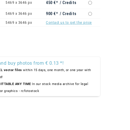
5469 x 3646 px
450 €* / Credits
5469 x 3646 px
900 €* / Credits
5469 x 3646 px
Contact us to get the price
and buy photos from € 0.13 *!
L vector files
within 15 days, one month, or one year with
d!
ITTABLE ANY TIME
In our stock media archive for legal
or graphics - rcfotostock