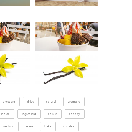
blossom
dried
natural
aromatic
indian
ingredient
nature
nobody
realistic
taste
bake
cookies