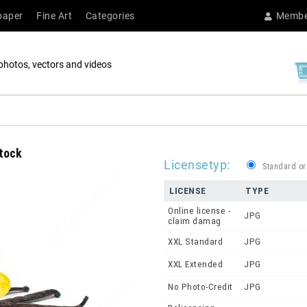
paper
Fine Art
Categories
Membe
photos, vectors and videos
stock
Licensetyp:
Standard or
LICENSE
TYPE
Online license -
JPG
claim damag
XXL Standard
JPG
XXL Extended
JPG
No Photo-Credit
JPG