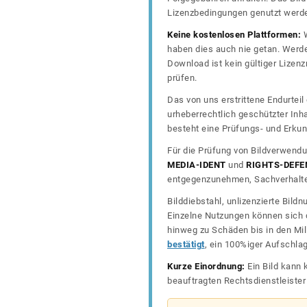
Lizenzbedingungen genutzt werd
Keine kostenlosen Plattformen:
W
haben dies auch nie getan. Werde
Download ist kein gültiger Lize
prüfen.
Das von uns erstrittene Endurtei
urheberrechtlich geschützter In
besteht eine Prüfungs- und Erkun
Für die Prüfung von Bildverwendu
MEDIA-IDENT
und
RIGHTS-DEFE
entgegenzunehmen, Sachverhalte 
Bilddiebstahl, unlizenzierte Bil
Einzelne Nutzungen können sich d
hinweg zu Schäden bis in den Mil
bestätigt
, ein 100%iger Aufschla
Kurze Einordnung:
Ein Bild kann 
beauftragten Rechtsdienstleiste