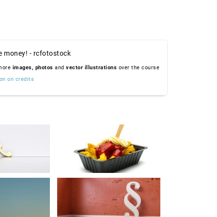
e money! - rcfotostock
 more
images,
photos
and
vector illustrations
over the course
on on credits