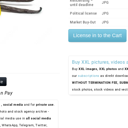
Relicensing –
JPG
until deadline
Political license
JPG
Market Buy-Out
JPG
Buy XXL pictures, videos 
Buy
XXL images,
XXL photos
and
XX
our
subscriptions
as direkt downloa
le
WITHOUT TERMINATION FEE, SUBM
stock photos, stock videos and vect
n Pay
, social media
and for
private use
.
hoto and stock agency archive -
ial media use in
all social media
, WhatsApp, Telegram, Twitter,