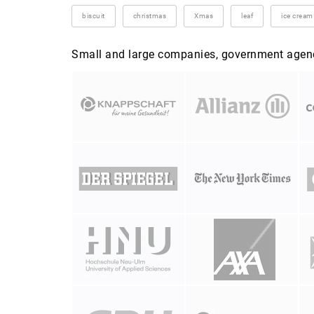
biscuit
christmas
Xmas
leaf
ice cream
Small and large companies, government agenci