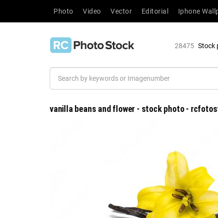
Photo
Video
Vector
Editorial
Iphone Wall
28475
Stock 
vanilla beans and flower - stock photo - rcfoto