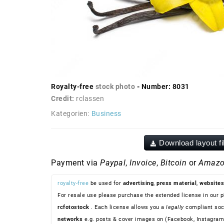
Royalty-free
stock photo
- Number: 8031
Credit:
rclassen
Kategorien:
Business
Download layout fi
Payment via
Paypal
,
Invoice
,
Bitcoin
or
Amazo
royalty-free
be used for
advertising
,
press material
,
websites
For resale use please purchase the extended license in our p
rcfotostock
. Each license allows you a
legally
compliant soc
networks
e.g. posts & cover images on (Facebook, Instagram