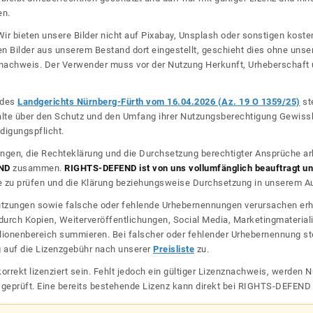
en.
ir bieten unsere Bilder nicht auf Pixabay, Unsplash oder sonstigen kos
n Bilder aus unserem Bestand dort eingestellt, geschieht dies ohne unse
nznachweis. Der Verwender muss vor der Nutzung Herkunft, Urheberschaf
l des
Landgerichts Nürnberg-Fürth vom 16.04.2026 (Az. 19 O 1359/25)
ste
halte über den Schutz und den Umfang ihrer Nutzungsberechtigung Gewiss
digungspflicht.
ngen, die Rechteklärung und die Durchsetzung berechtigter Ansprüche ar
ND
zusammen.
RIGHTS-DEFEND ist von uns vollumfänglich beauftragt und
zu prüfen und die Klärung beziehungsweise Durchsetzung in unserem Auf
dnutzungen sowie falsche oder fehlende Urhebernennungen verursachen erh
urch Kopien, Weiterveröffentlichungen, Social Media, Marketingmateriali
lionenbereich summieren. Bei falscher oder fehlender Urhebernennung steh
g auf die Lizenzgebühr nach unserer
Preisliste
zu.
korrekt lizenziert sein. Fehlt jedoch ein gültiger Lizenznachweis, werde
r geprüft. Eine bereits bestehende Lizenz kann direkt bei RIGHTS-DEFEN