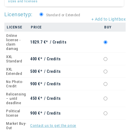
sizes and licenses
Licensetyp:
Standard or Extended
+ Add to Lightbox
LICENSE
PRICE
BUY
Online
license -
1829.7 €* / Credits
claim
damag
XXL
400 €* / Credits
Standard
XXL
500 €* / Credits
Extended
No Photo-
900 €* / Credits
Credit
Relicensing
450 €* / Credits
– until
deadline
Political
900 €* / Credits
license
Market Buy-
Contact us to get the price
Out