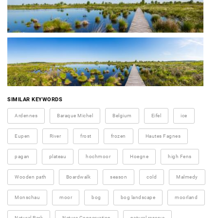
SIMILAR KEYWORDS
Ardennes
Baraque Michel
Belgium
Eifel
ice
Eupen
River
frost
frozen
Hautes Fagnes
pagan
plateau
hochmoor
Hoegne
high Fens
Wooden path
Boardwalk
season
cold
Malmedy
Monschau
moor
bog
bog landscape
moorland
Natural Park
Nature Conservation
natural reserve