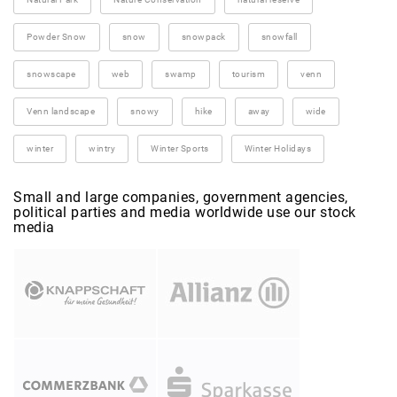
Powder Snow
snow
snowpack
snowfall
snowscape
web
swamp
tourism
venn
Venn landscape
snowy
hike
away
wide
winter
wintry
Winter Sports
Winter Holidays
Small and large companies, government agencies,
political parties and media worldwide use our stock
media