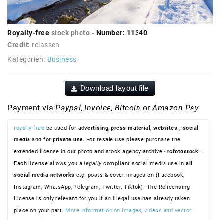
Royalty-free
stock photo
- Number: 11340
Credit:
rclassen
Kategorien:
Business
Download layout file
Payment via
Paypal
,
Invoice
,
Bitcoin
or
Amazon Pay
royalty-free
be used for
advertising
,
press material
,
websites
, social
media
and for
private use
. For resale use please purchase the
extended license in our photo and stock agency archive -
rcfotostock
.
Each license allows you a
legally
compliant social media use in
all
social media networks
e.g. posts & cover images on (Facebook,
Instagram, WhatsApp, Telegram, Twitter, Tiktok). The Relicensing
License is only relevant for you if an illegal use has already taken
place on your part.
More information on images, videos and vector