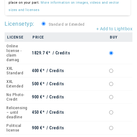
place on your part.
More information on images, videos and vector
sizes and licenses
Licensetyp:
Standard or Extended
+ Add to Lightbox
LICENSE
PRICE
BUY
Online
license -
1829.7 €* / Credits
claim
damag
XXL
400 €* / Credits
Standard
XXL
500 €* / Credits
Extended
No Photo-
900 €* / Credits
Credit
Relicensing
450 €* / Credits
– until
deadline
Political
900 €* / Credits
license