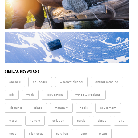
SIMILAR KEYWORDS
sponge
squeegee
window cleaner
spring cleaning
job
work
occupation
window washing
cleaning
glass
manually
tools
equipment
water
handle
solution
scrub
sluice
dirt
soap
dish soap
solution
care
clean