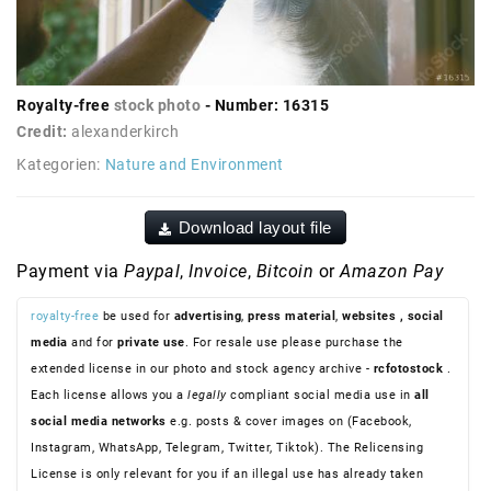
Royalty-free
stock photo
- Number: 16315
Credit:
alexanderkirch
Kategorien:
Nature and Environment
Download layout file
Payment via
Paypal
,
Invoice
,
Bitcoin
or
Amazon Pay
royalty-free
be used for
advertising
,
press material
,
websites
, social
media
and for
private use
. For resale use please purchase the
extended license in our photo and stock agency archive -
rcfotostock
.
Each license allows you a
legally
compliant social media use in
all
social media networks
e.g. posts & cover images on (Facebook,
Instagram, WhatsApp, Telegram, Twitter, Tiktok). The Relicensing
License is only relevant for you if an illegal use has already taken