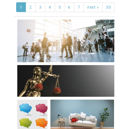
1
2
3
4
5
6
7
next »
30