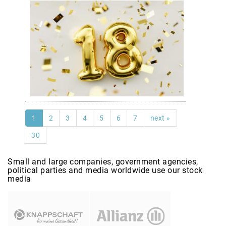
1
2
3
4
5
6
7
next »
30
Small and large companies, government agencies,
political parties and media worldwide use our stock
media