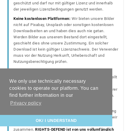
geschützt und darf nur mit gültiger Lizenz und innerhalb
der jeweiligen Lizenzbedingungen genutzt werden.
Keine kostenlosen Plattformen:
Wir bieten unsere Bilder
nicht auf Pixabay, Unsplash oder sonstigen kostenlosen
Downloadseiten an und haben dies auch nie getan.
Werden Bilder aus unserem Bestand dort eingestellt,
geschieht dies ohne unsere Zustimmung. Ein solcher
Download ist kein gültiger Lizenznachweis. Der Verwender
muss vor der Nutzung Herkunft, Urheberschaft und
Nutzungsberechtigung prüfen.
Das von uns erstrittene Endurteil des
Landgerichts
Nürnberg-Fürth vom 16.04.2026 (Az. 19 O 1359/25)
stellt
We only use technically necessary
klar, dass sich Nutzer fremder urheberrechtlich
cookies to operate our platform. You can
geschützter Inhalte über den Schutz und den Umfang ihrer
find further information in our
Nutzungsberechtigung Gewissheit verschaffen müssen.
Es besteht eine Prüfungs- und Erkundigungspflicht.
Privacy policy
Für die Prüfung von Bildverwendungen, die Rechteklärung
und die Durchsetzung berechtigter Ansprüche arbeiten wir
OK/ I UNDERSTAND
mit
COPY-IDENT / MEDIA-IDENT
und
RIGHTS-DEFEND
zusammen.
RIGHTS-DEFEND ist von uns vollumfänglich