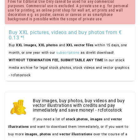
Files for Editorial Use Only cannot be used for any commercial
purposes. Commercial use is excluded. A private use e.g. for personal
use for printing, an online print shop for wall art, art prints and wall
decoration e.g. as poster, canvas or canvas or as smartphone
background is possible within the scope of private use.
Buy XXL pictures, videos and buy photos from €
0.13 *!
Buy
XXL images,
XXL photos
and
XXL vector files
within 15 days, one
month, or one year with our
subscriptions
as direkt download!
WITHOUT TERMINATION FEE, SUBMITTABLE ANY TIME
In our stock
media archive for legal stock photos, stock videos and vector graphics
- rcfotostock
Buy images, buy photos, buy videos and buy
vector illustrations with credits and pay
immediately and save money! - rcfotostock
If you need a lot of
stock photos,
images
and
vector
illustrations
and want to download them immediately, or if you want to
buy more
images,
photos
and
vector illustrations
over the course of a