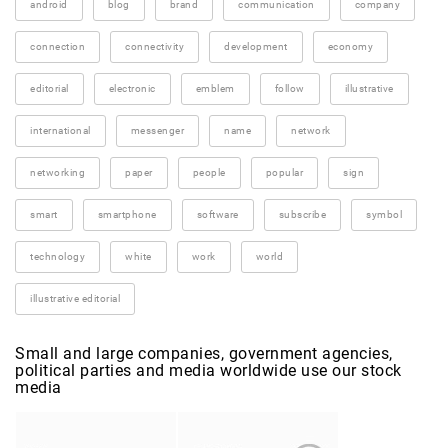
android
blog
brand
communication
company
connection
connectivity
development
economy
editorial
electronic
emblem
follow
illustrative
international
messenger
name
network
networking
paper
people
popular
sign
smart
smartphone
software
subscribe
symbol
technology
white
work
world
illustrative editorial
Small and large companies, government agencies,
political parties and media worldwide use our stock
media