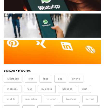
SIMILAR KEYWORDS
whatsapp
icon
logo
app
phone
message
text
business
facebook
chat
mobile
application
internet
logotype
service