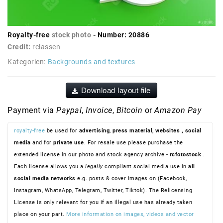
Royalty-free
stock photo
- Number: 20886
Credit:
rclassen
Kategorien:
Backgrounds and textures
Download layout file
Payment via
Paypal
,
Invoice
,
Bitcoin
or
Amazon Pay
royalty-free
be used for
advertising
,
press material
,
websites
, social
media
and for
private use
. For resale use please purchase the
extended license in our photo and stock agency archive -
rcfotostock
.
Each license allows you a
legally
compliant social media use in
all
social media networks
e.g. posts & cover images on (Facebook,
Instagram, WhatsApp, Telegram, Twitter, Tiktok). The Relicensing
License is only relevant for you if an illegal use has already taken
place on your part.
More information on images, videos and vector