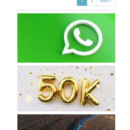
1
2
next »