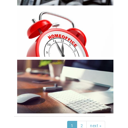
1
2
next »