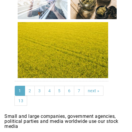
1
2
3
4
5
6
7
next »
13
Small and large companies, government agencies,
political parties and media worldwide use our stock
media