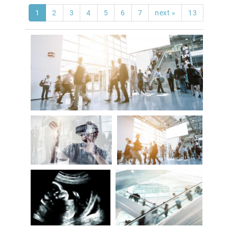
1
2
3
4
5
6
7
next »
13