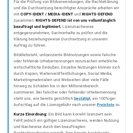
Für die Prüfung von Bildverwendungen, die Rechteklärung
und die Durchsetzung berechtigter Ansprüche arbeiten wir
mit
COPY-IDENT / MEDIA-IDENT
und
RIGHTS-DEFEND
zusammen.
RIGHTS-DEFEND ist von uns vollumfänglich
beauftragt und legitimiert
, Lizenznachweise
entgegenzunehmen, Sachverhalte zu prüfen und die
Klärung beziehungsweise Durchsetzung in unserem
Auftrag zu führen.
Bilddiebstahl, unlizenzierte Bildnutzungen sowie falsche
oder fehlende Urhebernennungen verursachen erhebliche
wirtschaftliche Einbußen. Einzelne Nutzungen können sich
durch Kopien, Weiterveröffentlichungen, Social Media,
Marketingmaterialien und Webseiten über viele Fälle
hinweg zu Schäden bis in den Millionenbereich
summieren. Bei falscher oder fehlender Urhebernennung
steht uns, wie bereits gerichtlich
bestätigt
, ein 100%iger
Aufschlag auf die Lizenzgebühr nach unserer
Preisliste
zu.
Kurze Einordnung:
Ein Bild kann korrekt lizenziert sein.
Fehlt jedoch ein gültiger Lizenznachweis, werden Nutzung
und Nachweise durch den beauftragten
Rechtsdienstleister geprüft. Eine bereits bestehende