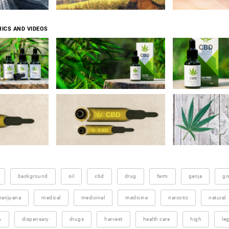
ICS AND VIDEOS
background
oil
cbd
drug
farm
ganja
gr
arijuana
medical
medicinal
medicine
narcotic
natural
n
dispensary
drugs
harvest
health care
high
leg