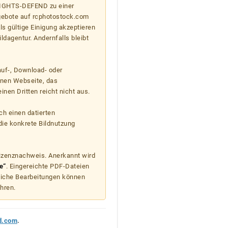
 RIGHTS-DEFEND zu einer
gebote auf rcphotostock.com
s gültige Einigung akzeptieren
ildagentur. Andernfalls bleibt
auf-, Download- oder
enen Webseite, das
nen Dritten reicht nicht aus.
ch einen datierten
die konkrete Bildnutzung
Lizenznachweis. Anerkannt wird
e“
. Eingereichte PDF-Dateien
liche Bearbeitungen können
hren.
d.com
.