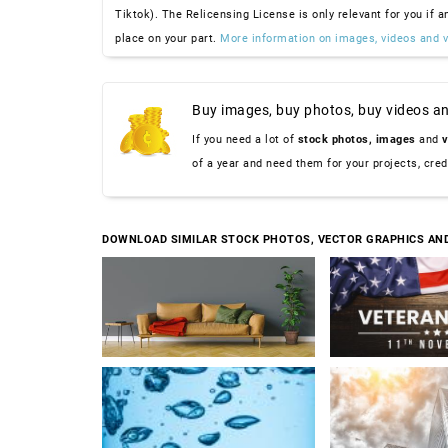
Tiktok). The Relicensing License is only relevant for you if a
place on your part.
More information on images, videos and v
Buy images, buy photos, buy videos an
If you need a lot of
stock photos,
images
and
v
of a year and need them for your projects, cre
DOWNLOAD SIMILAR STOCK PHOTOS, VECTOR GRAPHICS AN