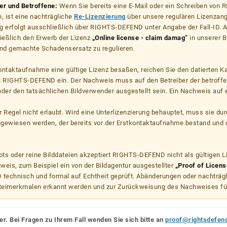
zer und Betroffene:
Wenn Sie bereits eine E-Mail oder ein Schreiben von
, ist eine nachträgliche
Re-Lizenzierung
über unsere regulären Lizenzan
g erfolgt ausschließlich über RIGHTS-DEFEND unter Angabe der Fall-ID. Al
ießlich den Erwerb der Lizenz
„Online license - claim damag“
in unserer B
d gemachte Schadensersatz zu regulieren.
kontaktaufnahme eine gültige Lizenz besaßen, reichen Sie den datierten K
ei RIGHTS-DEFEND ein. Der Nachweis muss auf den Betreiber der betroff
er den tatsächlichen Bildverwender ausgestellt sein. Ein Nachweis auf ei
er Regel nicht erlaubt. Wird eine Unterlizenzierung behauptet, muss sie dur
hgewiesen werden, der bereits vor der Erstkontaktaufnahme bestand und 
s oder reine Bilddateien akzeptiert RIGHTS-DEFEND nicht als gültigen 
weis, zum Beispiel ein von der Bildagentur ausgestellter
„Proof of Licens
echnisch und formal auf Echtheit geprüft. Abänderungen oder nachträg
teimerkmalen erkannt werden und zur Zurückweisung des Nachweises fü
er. Bei Fragen zu Ihrem Fall wenden Sie sich bitte an
proof@rightsdefen