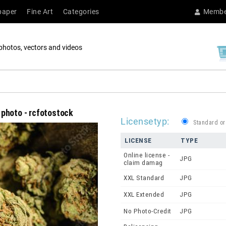
paper
Fine Art
Categories
Membe
photos, vectors and videos
 photo - rcfotostock
Licensetyp:
Standard or
LICENSE
TYPE
Online license -
JPG
claim damag
XXL Standard
JPG
XXL Extended
JPG
No Photo-Credit
JPG