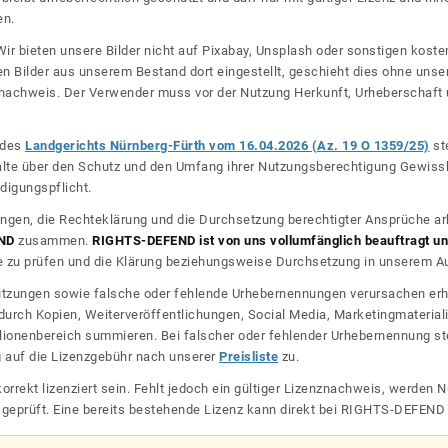
en.
ir bieten unsere Bilder nicht auf Pixabay, Unsplash oder sonstigen kos
n Bilder aus unserem Bestand dort eingestellt, geschieht dies ohne unse
nznachweis. Der Verwender muss vor der Nutzung Herkunft, Urheberschaf
l des
Landgerichts Nürnberg-Fürth vom 16.04.2026 (Az. 19 O 1359/25)
ste
halte über den Schutz und den Umfang ihrer Nutzungsberechtigung Gewiss
digungspflicht.
ngen, die Rechteklärung und die Durchsetzung berechtigter Ansprüche ar
ND
zusammen.
RIGHTS-DEFEND ist von uns vollumfänglich beauftragt und
zu prüfen und die Klärung beziehungsweise Durchsetzung in unserem Auf
dnutzungen sowie falsche oder fehlende Urhebernennungen verursachen erh
urch Kopien, Weiterveröffentlichungen, Social Media, Marketingmateriali
lionenbereich summieren. Bei falscher oder fehlender Urhebernennung steh
g auf die Lizenzgebühr nach unserer
Preisliste
zu.
korrekt lizenziert sein. Fehlt jedoch ein gültiger Lizenznachweis, werde
r geprüft. Eine bereits bestehende Lizenz kann direkt bei RIGHTS-DEFEN