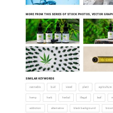
MORE FROM THIS SERIES OF STOCK PHOTOS, VECTOR GRAPH
SIMILAR KEYWORDS
cannabis
bud
weed
plant
agriculture
hemp
herb
herbal
illegal
leaf
m
addiction
alternative
black background
brow