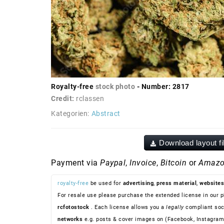
Royalty-free
stock photo
- Number: 2817
Credit:
rclassen
Kategorien:
Abstract
Download layout fi
Payment via
Paypal
,
Invoice
,
Bitcoin
or
Amazo
royalty-free
be used for
advertising
,
press material
,
websites
For resale use please purchase the extended license in our p
rcfotostock
. Each license allows you a
legally
compliant soc
networks
e.g. posts & cover images on (Facebook, Instagram