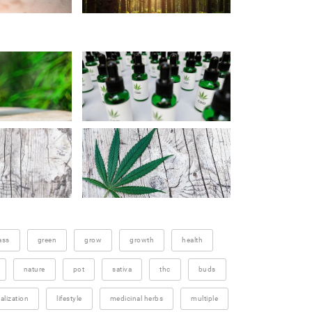
ass
green
grow
growth
health
nature
pot
sativa
thc
buds
alization
lifestyle
medicinal herbs
multiple