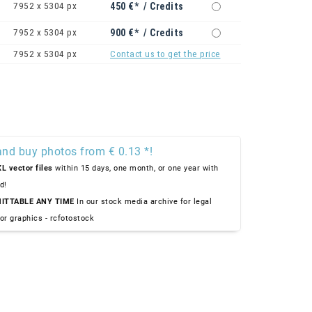
7952 x 5304 px
450 €* / Credits
7952 x 5304 px
900 €* / Credits
7952 x 5304 px
Contact us to get the price
and buy photos from € 0.13 *!
L vector files
within 15 days, one month, or one year with
d!
ITTABLE ANY TIME
In our stock media archive for legal
or graphics - rcfotostock