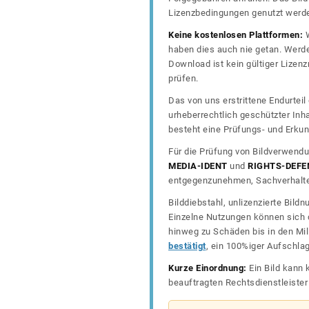
Lizenzbedingungen genutzt werd
Keine kostenlosen Plattformen:
W
haben dies auch nie getan. Werde
Download ist kein gültiger Lize
prüfen.
Das von uns erstrittene Endurtei
urheberrechtlich geschützter In
besteht eine Prüfungs- und Erkun
Für die Prüfung von Bildverwendu
MEDIA-IDENT
und
RIGHTS-DEFE
entgegenzunehmen, Sachverhalte 
Bilddiebstahl, unlizenzierte Bil
Einzelne Nutzungen können sich d
hinweg zu Schäden bis in den Mil
bestätigt
, ein 100%iger Aufschla
Kurze Einordnung:
Ein Bild kann 
beauftragten Rechtsdienstleiste