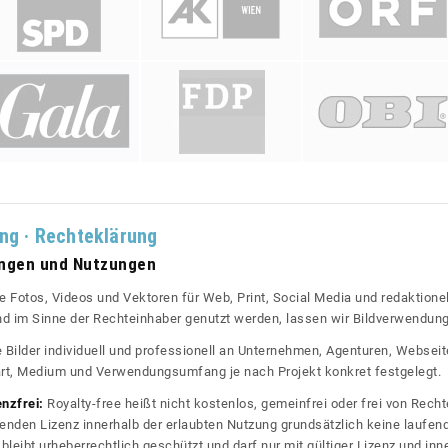
ung · Rechteklärung
ungen und Nutzungen
re Fotos, Videos und Vektoren für Web, Print, Social Media und redaktionel
 und im Sinne der Rechteinhaber genutzt werden, lassen wir Bildverwendun
re Bilder individuell und professionell an Unternehmen, Agenturen, Websei
rt, Medium und Verwendungsumfang je nach Projekt konkret festgelegt.
enzfrei:
Royalty-free heißt nicht kostenlos, gemeinfrei oder frei von Rechte
nden Lizenz innerhalb der erlaubten Nutzung grundsätzlich keine laufe
bleibt urheberrechtlich geschützt und darf nur mit gültiger Lizenz und inn