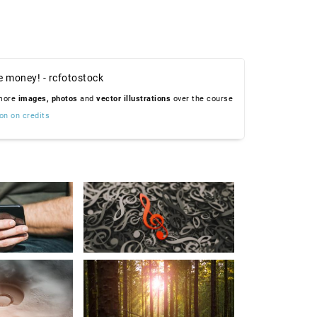
e money! - rcfotostock
 more
images,
photos
and
vector illustrations
over the course
on on credits