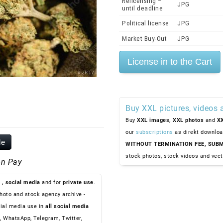
Relicensing –
JPG
until deadline
Political license
JPG
Market Buy-Out
JPG
Buy XXL pictures, videos 
Buy
XXL images,
XXL photos
and
XX
our
subscriptions
as direkt downloa
le
WITHOUT TERMINATION FEE, SUBM
stock photos, stock videos and vect
n Pay
, social media
and for
private use
.
hoto and stock agency archive -
ial media use in
all social media
, WhatsApp, Telegram, Twitter,