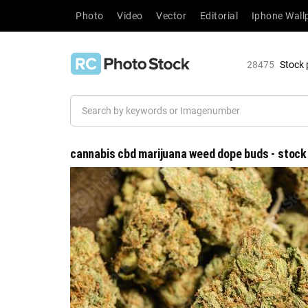
Photo
Video
Vector
Editorial
Iphone Wall
28475
Stock 
cannabis cbd marijuana weed dope buds - stock