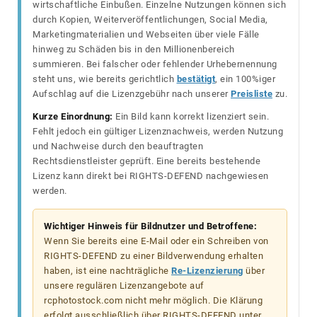
wirtschaftliche Einbußen. Einzelne Nutzungen können sich
durch Kopien, Weiterveröffentlichungen, Social Media,
Marketingmaterialien und Webseiten über viele Fälle
hinweg zu Schäden bis in den Millionenbereich
summieren. Bei falscher oder fehlender Urhebernennung
steht uns, wie bereits gerichtlich
bestätigt
, ein 100%iger
Aufschlag auf die Lizenzgebühr nach unserer
Preisliste
zu.
Kurze Einordnung:
Ein Bild kann korrekt lizenziert sein.
Fehlt jedoch ein gültiger Lizenznachweis, werden Nutzung
und Nachweise durch den beauftragten
Rechtsdienstleister geprüft. Eine bereits bestehende
Lizenz kann direkt bei RIGHTS-DEFEND nachgewiesen
werden.
Wichtiger Hinweis für Bildnutzer und Betroffene:
Wenn Sie bereits eine E-Mail oder ein Schreiben von
RIGHTS-DEFEND zu einer Bildverwendung erhalten
haben, ist eine nachträgliche
Re-Lizenzierung
über
unsere regulären Lizenzangebote auf
rcphotostock.com nicht mehr möglich. Die Klärung
erfolgt ausschließlich über RIGHTS-DEFEND unter