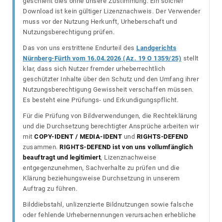
geschieht dies ohne unsere Zustimmung. Ein solcher
Download ist kein gültiger Lizenznachweis. Der Verwender
muss vor der Nutzung Herkunft, Urheberschaft und
Nutzungsberechtigung prüfen.
Das von uns erstrittene Endurteil des
Landgerichts
Nürnberg-Fürth vom 16.04.2026 (Az. 19 O 1359/25)
stellt
klar, dass sich Nutzer fremder urheberrechtlich
geschützter Inhalte über den Schutz und den Umfang ihrer
Nutzungsberechtigung Gewissheit verschaffen müssen.
Es besteht eine Prüfungs- und Erkundigungspflicht.
Für die Prüfung von Bildverwendungen, die Rechteklärung
und die Durchsetzung berechtigter Ansprüche arbeiten wir
mit
COPY-IDENT / MEDIA-IDENT
und
RIGHTS-DEFEND
zusammen.
RIGHTS-DEFEND ist von uns vollumfänglich
beauftragt und legitimiert
, Lizenznachweise
entgegenzunehmen, Sachverhalte zu prüfen und die
Klärung beziehungsweise Durchsetzung in unserem
Auftrag zu führen.
Bilddiebstahl, unlizenzierte Bildnutzungen sowie falsche
oder fehlende Urhebernennungen verursachen erhebliche