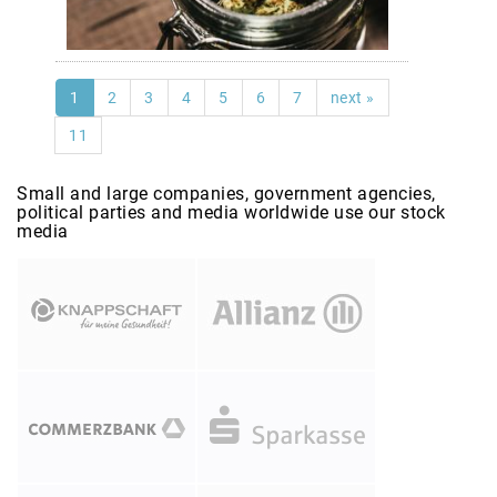
1
2
3
4
5
6
7
next »
11
Small and large companies, government agencies,
political parties and media worldwide use our stock
media