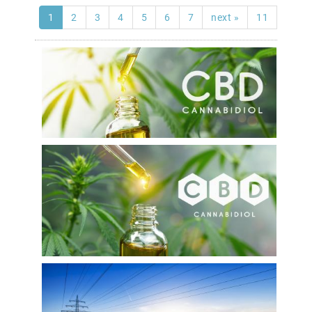
1
2
3
4
5
6
7
next »
11