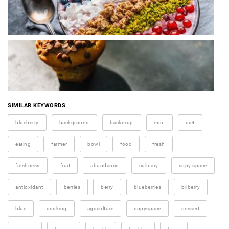
SIMILAR KEYWORDS
blueberry
background
backdrop
mint
diet
eating
farmer
bowl
food
fresh
freshness
fruit
abundance
culinary
copy space
antioxidant
berries
berry
blueberries
bilberry
blue
cooking
agriculture
copyspace
dessert