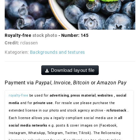
Royalty-free
stock photo
- Number: 145
Credit:
rclassen
Kategorien:
Backgrounds and textures
Download layout file
Payment via
Paypal
,
Invoice
,
Bitcoin
or
Amazon Pay
royalty-free
be used for
advertising
,
press material
,
websites
, social
media
and for
private use
. For resale use please purchase the
extended license in our photo and stock agency archive -
rcfotostock
.
Each license allows you a
legally
compliant social media use in
all
social media networks
e.g. posts & cover images on (Facebook,
Instagram, WhatsApp, Telegram, Twitter, Tiktok). The Relicensing