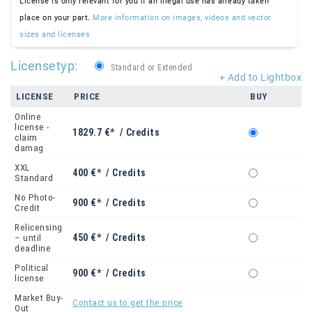
License is only relevant for you if an illegal use has already taken
place on your part.
More information on images, videos and vector
sizes and licenses
Licensetyp:
Standard or Extended
+ Add to Lightbox
LICENSE
PRICE
BUY
Online
license -
1829.7 €* / Credits
claim
damag
XXL
400 €* / Credits
Standard
No Photo-
900 €* / Credits
Credit
Relicensing
450 €* / Credits
– until
deadline
Political
900 €* / Credits
license
Market Buy-
Contact us to get the price
Out