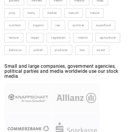
grocery
harvest
health
healthy
heap
juicy
many
market
natural
nature
nutrition
organic
raw
summer
superfood
texture
vegan
vegetarian
vitamin
agricultural
delicious
picked
producer
ripe
sweet
Small and large companies, government agencies,
political parties and media worldwide use our stock
media