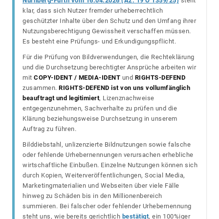
Nürnberg-Fürth vom 16.04.2026 (Az. 19 O 1359/25)
stellt
klar, dass sich Nutzer fremder urheberrechtlich
geschützter Inhalte über den Schutz und den Umfang ihrer
Nutzungsberechtigung Gewissheit verschaffen müssen.
Es besteht eine Prüfungs- und Erkundigungspflicht.
Für die Prüfung von Bildverwendungen, die Rechteklärung
und die Durchsetzung berechtigter Ansprüche arbeiten wir
mit
COPY-IDENT / MEDIA-IDENT
und
RIGHTS-DEFEND
zusammen.
RIGHTS-DEFEND ist von uns vollumfänglich
beauftragt und legitimiert
, Lizenznachweise
entgegenzunehmen, Sachverhalte zu prüfen und die
Klärung beziehungsweise Durchsetzung in unserem
Auftrag zu führen.
Bilddiebstahl, unlizenzierte Bildnutzungen sowie falsche
oder fehlende Urhebernennungen verursachen erhebliche
wirtschaftliche Einbußen. Einzelne Nutzungen können sich
durch Kopien, Weiterveröffentlichungen, Social Media,
Marketingmaterialien und Webseiten über viele Fälle
hinweg zu Schäden bis in den Millionenbereich
summieren. Bei falscher oder fehlender Urhebernennung
steht uns, wie bereits gerichtlich
bestätigt
, ein 100%iger