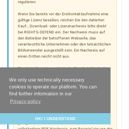
regulieren.
Wenn Sie bereits vor der Erstkontaktaufnahme eine
gültige Lizenz besaßen, reichen Sie den datierten
Kauf-, Download- oder Lizenznachweis bitte direkt
bei RIGHTS-DEFEND ein. Der Nachweis muss auf
den Betreiber der betroffenen Webseite, das
verantwortliche Unternehmen oder den tatsächlichen
Bildverwender ausgestellt sein. Ein Nachweis auf
einen Dritten reicht nicht aus.
Eine Unterlizenzierung ist in der Regel nicht erlaubt.
Wird eine Unterlizenzierung behauptet, muss sie
We only use technically necessary
durch einen datierten Unterlizenzierungsvertrag
nachgewiesen werden, der bereits vor der
cookies to operate our platform. You can
Erstkontaktaufnahme bestand und die konkrete
find further information in our
Bildnutzung umfasst.
Privacy policy
JPG-/JPEG-Dateien, Screenshots oder reine
Bilddateien akzeptiert RIGHTS-DEFEND nicht als
OK/ I UNDERSTAND
gültigen Lizenznachweis. Anerkannt wird nur ein
vollständiger PDF-Nachweis, zum Beispiel ein von der