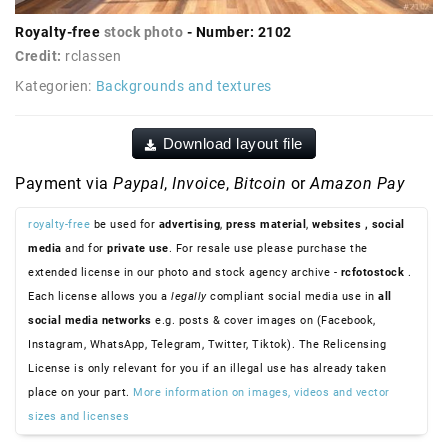
Royalty-free
stock photo
- Number: 2102
Credit:
rclassen
Kategorien:
Backgrounds and textures
Download layout file
Payment via
Paypal
,
Invoice
,
Bitcoin
or
Amazon Pay
royalty-free
be used for
advertising
,
press material
,
websites
, social
media
and for
private use
. For resale use please purchase the
extended license in our photo and stock agency archive -
rcfotostock
.
Each license allows you a
legally
compliant social media use in
all
social media networks
e.g. posts & cover images on (Facebook,
Instagram, WhatsApp, Telegram, Twitter, Tiktok). The Relicensing
License is only relevant for you if an illegal use has already taken
place on your part.
More information on images, videos and vector
sizes and licenses