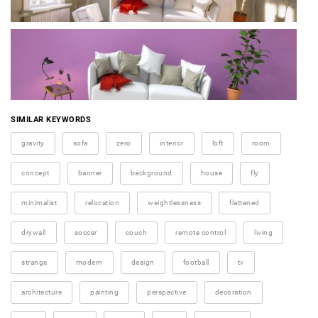
SIMILAR KEYWORDS
gravity
sofa
zero
interior
loft
room
concept
banner
background
house
fly
minimalist
relocation
weightlessness
flattened
drywall
soccer
couch
remote control
living
strange
modern
design
football
tv
architecture
painting
perspective
decoration