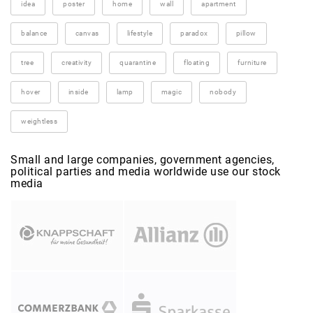
idea
poster
home
wall
apartment
balance
canvas
lifestyle
paradox
pillow
tree
creativity
quarantine
floating
furniture
hover
inside
lamp
magic
nobody
weightless
Small and large companies, government agencies,
political parties and media worldwide use our stock
media