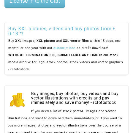
Buy XXL pictures, videos and buy photos from €
0.13 *!
Buy
XXL images,
XXL photos
and
XXL vector files
within 15 days, one
month, or one year with our
subscriptions
as direkt download!
WITHOUT TERMINATION FEE, SUBMITTABLE ANY TIME
In our stock
media archive for legal stock photos, stock videos and vector graphics
- rcfotostock
Buy images, buy photos, buy videos and buy
vector illustrations with credits and pay
immediately and save money! - rcfotostock
If you need a lot of
stock photos,
images
and
vector
illustrations
and want to download them immediately, or if you want to
buy more
images,
photos
and
vector illustrations
over the course of a
year and need them for your projects, credits can save you time and