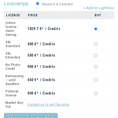
Licensetyp:
Standard or Extended
+ Add to Lightbox
LICENSE
PRICE
BUY
Online
license -
1829.7 €* / Credits
claim
damag
XXL
400 €* / Credits
Standard
XXL
500 €* / Credits
Extended
No Photo-
900 €* / Credits
Credit
Relicensing
450 €* / Credits
– until
deadline
Political
900 €* / Credits
license
Market Buy-
Contact us to get the price
Out