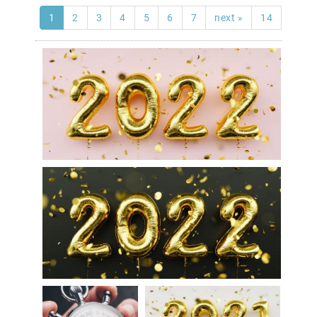
1
2
3
4
5
6
7
next »
14