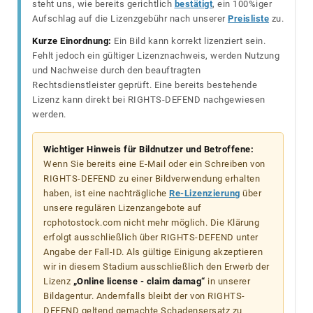
steht uns, wie bereits gerichtlich
bestätigt
, ein 100%iger
Aufschlag auf die Lizenzgebühr nach unserer
Preisliste
zu.
Kurze Einordnung:
Ein Bild kann korrekt lizenziert sein.
Fehlt jedoch ein gültiger Lizenznachweis, werden Nutzung
und Nachweise durch den beauftragten
Rechtsdienstleister geprüft. Eine bereits bestehende
Lizenz kann direkt bei RIGHTS-DEFEND nachgewiesen
werden.
Wichtiger Hinweis für Bildnutzer und Betroffene:
Wenn Sie bereits eine E-Mail oder ein Schreiben von
RIGHTS-DEFEND zu einer Bildverwendung erhalten
haben, ist eine nachträgliche
Re-Lizenzierung
über
unsere regulären Lizenzangebote auf
rcphotostock.com nicht mehr möglich. Die Klärung
erfolgt ausschließlich über RIGHTS-DEFEND unter
Angabe der Fall-ID. Als gültige Einigung akzeptieren
wir in diesem Stadium ausschließlich den Erwerb der
Lizenz
„Online license - claim damag“
in unserer
Bildagentur. Andernfalls bleibt der von RIGHTS-
DEFEND geltend gemachte Schadensersatz zu