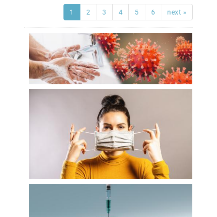
1
2
3
4
5
6
next »