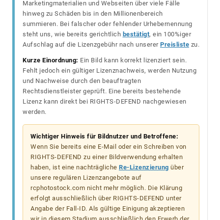
Marketingmaterialien und Webseiten über viele Fälle
hinweg zu Schäden bis in den Millionenbereich
summieren. Bei falscher oder fehlender Urhebernennung
steht uns, wie bereits gerichtlich
bestätigt
, ein 100%iger
Aufschlag auf die Lizenzgebühr nach unserer
Preisliste
zu.
Kurze Einordnung:
Ein Bild kann korrekt lizenziert sein.
Fehlt jedoch ein gültiger Lizenznachweis, werden Nutzung
und Nachweise durch den beauftragten
Rechtsdienstleister geprüft. Eine bereits bestehende
Lizenz kann direkt bei RIGHTS-DEFEND nachgewiesen
werden.
Wichtiger Hinweis für Bildnutzer und Betroffene:
Wenn Sie bereits eine E-Mail oder ein Schreiben von
RIGHTS-DEFEND zu einer Bildverwendung erhalten
haben, ist eine nachträgliche
Re-Lizenzierung
über
unsere regulären Lizenzangebote auf
rcphotostock.com nicht mehr möglich. Die Klärung
erfolgt ausschließlich über RIGHTS-DEFEND unter
Angabe der Fall-ID. Als gültige Einigung akzeptieren
wir in diesem Stadium ausschließlich den Erwerb der