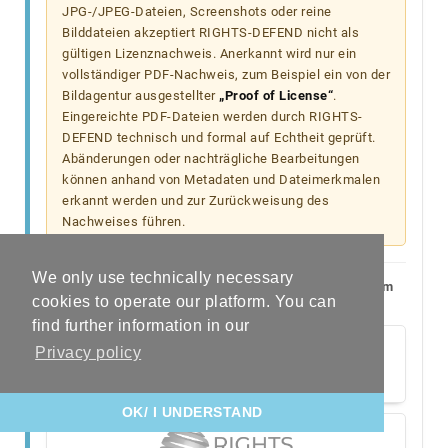
JPG-/JPEG-Dateien, Screenshots oder reine
Bilddateien akzeptiert RIGHTS-DEFEND nicht als
gültigen Lizenznachweis. Anerkannt wird nur ein
vollständiger PDF-Nachweis, zum Beispiel ein von der
Bildagentur ausgestellter
„Proof of License“
.
Eingereichte PDF-Dateien werden durch RIGHTS-
DEFEND technisch und formal auf Echtheit geprüft.
Abänderungen oder nachträgliche Bearbeitungen
können anhand von Metadaten und Dateimerkmalen
erkannt werden und zur Zurückweisung des
Nachweises führen.
We only use technically necessary
Mehr Informationen finden Sie hier. Bei Fragen zu Ihrem
cookies to operate our platform. You can
Fall wenden Sie sich bitte an
proof@rightsdefend.com
.
find further information in our
Privacy policy
OK/ I UNDERSTAND