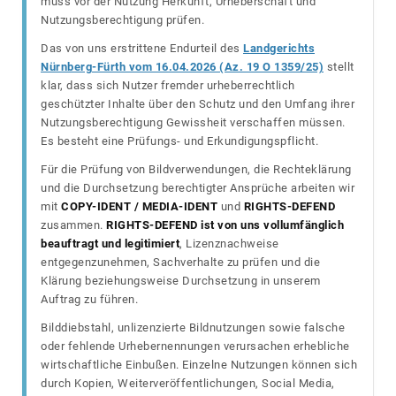
muss vor der Nutzung Herkunft, Urheberschaft und
Nutzungsberechtigung prüfen.
Das von uns erstrittene Endurteil des
Landgerichts
Nürnberg-Fürth vom 16.04.2026 (Az. 19 O 1359/25)
stellt
klar, dass sich Nutzer fremder urheberrechtlich
geschützter Inhalte über den Schutz und den Umfang ihrer
Nutzungsberechtigung Gewissheit verschaffen müssen.
Es besteht eine Prüfungs- und Erkundigungspflicht.
Für die Prüfung von Bildverwendungen, die Rechteklärung
und die Durchsetzung berechtigter Ansprüche arbeiten wir
mit
COPY-IDENT / MEDIA-IDENT
und
RIGHTS-DEFEND
zusammen.
RIGHTS-DEFEND ist von uns vollumfänglich
beauftragt und legitimiert
, Lizenznachweise
entgegenzunehmen, Sachverhalte zu prüfen und die
Klärung beziehungsweise Durchsetzung in unserem
Auftrag zu führen.
Bilddiebstahl, unlizenzierte Bildnutzungen sowie falsche
oder fehlende Urhebernennungen verursachen erhebliche
wirtschaftliche Einbußen. Einzelne Nutzungen können sich
durch Kopien, Weiterveröffentlichungen, Social Media,