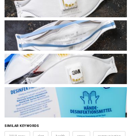
SIMILAR KEYWORDS
2019-ncov
alert
health
arrow
communication