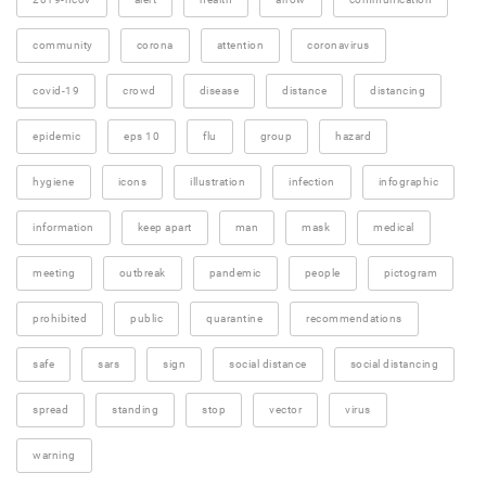
community
corona
attention
coronavirus
covid-19
crowd
disease
distance
distancing
epidemic
eps 10
flu
group
hazard
hygiene
icons
illustration
infection
infographic
information
keep apart
man
mask
medical
meeting
outbreak
pandemic
people
pictogram
prohibited
public
quarantine
recommendations
safe
sars
sign
social distance
social distancing
spread
standing
stop
vector
virus
warning