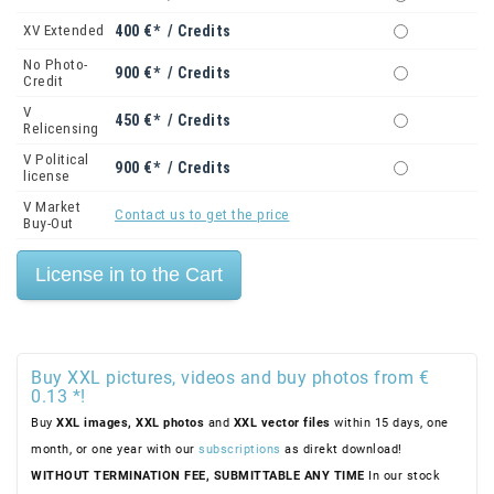
XV Extended
400 €* / Credits
No Photo-
900 €* / Credits
Credit
V
450 €* / Credits
Relicensing
V Political
900 €* / Credits
license
V Market
Contact us to get the price
Buy-Out
Buy XXL pictures, videos and buy photos from €
0.13 *!
Buy
XXL images,
XXL photos
and
XXL vector files
within 15 days, one
month, or one year with our
subscriptions
as direkt download!
WITHOUT TERMINATION FEE, SUBMITTABLE ANY TIME
In our stock