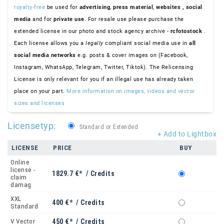
royalty-free
be used for
advertising
,
press material
,
websites
, social
media
and for
private use
. For resale use please purchase the
extended license in our photo and stock agency archive -
rcfotostock
.
Each license allows you a
legally
compliant social media use in
all
social media networks
e.g. posts & cover images on (Facebook,
Instagram, WhatsApp, Telegram, Twitter, Tiktok). The Relicensing
License is only relevant for you if an illegal use has already taken
place on your part.
More information on images, videos and vector
sizes and licenses
Licensetyp:
Standard or Extended
+ Add to Lightbox
LICENSE
PRICE
BUY
Online
license -
1829.7 €* / Credits
claim
damag
XXL
400 €* / Credits
Standard
V Vector
450 €* / Credits