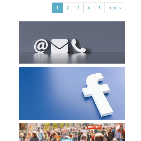
1
2
3
4
5
next »