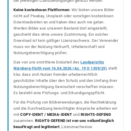
der jeweiligen Lizenzbedingungen genutzt werden.
Keine kostenlosen Plattformen:
Wir bieten unsere Bilder
nicht auf Pixabay, Unsplash oder sonstigen kostenlosen
Downloadseiten an und haben dies auch nie getan.
Werden Bilder aus unserem Bestand dort eingestellt,
geschieht dies ohne unsere Zustimmung. Ein solcher
Download ist kein gültiger Lizenznachweis. Der Verwender
muss vor der Nutzung Herkunft, Urheberschaft und
Nutzungsberechtigung prüfen.
Das von uns erstrittene Endurteil des
Landgerichts
Nürnberg-Fürth vom 16.04.2026 (Az. 19 O 1359/25)
stellt
klar, dass sich Nutzer fremder urheberrechtlich
geschützter Inhalte über den Schutz und den Umfang ihrer
Nutzungsberechtigung Gewissheit verschaffen müssen.
Es besteht eine Prüfungs- und Erkundigungspflicht.
Für die Prüfung von Bildverwendungen, die Rechteklärung
und die Durchsetzung berechtigter Ansprüche arbeiten wir
mit
COPY-IDENT / MEDIA-IDENT
und
RIGHTS-DEFEND
zusammen.
RIGHTS-DEFEND ist von uns vollumfänglich
beauftragt und legitimiert
, Lizenznachweise