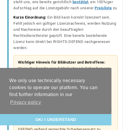
steht uns, wie bereits gerichtlich
bestätigt
, ein 100%iger
Aufschlag auf die Lizenzgebühr nach unserer
Preisliste
zu.
Kurze Einordnung:
Ein Bild kann korrekt lizenziert sein.
Fehlt jedoch ein gültiger Lizenznachweis, werden Nutzung
und Nachweise durch den beauftragten
Rechtsdienstleister geprüft. Eine bereits bestehende
Lizenz kann direkt bei RIGHTS-DEFEND nachgewiesen
werden.
Wichtiger Hinweis für Bildnutzer und Betroffene:
Wenn Sie bereits eine E-Mail oder ein Schreiben von
RIGHTS-DEFEND zu einer Bildverwendung erhalten
We only use technically necessary
haben, ist eine nachträgliche
Re-Lizenzierung
über
unsere regulären Lizenzangebote auf
cookies to operate our platform. You can
rcphotostock.com nicht mehr möglich. Die Klärung
find further information in our
erfolgt ausschließlich über RIGHTS-DEFEND unter
Privacy policy
Angabe der Fall-ID. Als gültige Einigung akzeptieren
wir in diesem Stadium ausschließlich den Erwerb der
Lizenz
„Online license - claim damag“
in unserer
OK/ I UNDERSTAND
Bildagentur. Andernfalls bleibt der von RIGHTS-
DEFEND geltend gemachte Schadensersatz zu