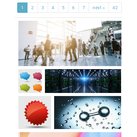
1
2
3
4
5
6
7
next »
42