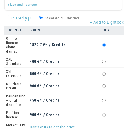
sizes and licenses
Licensetyp:
Standard or Extended
+ Add to Lightbox
LICENSE
PRICE
BUY
Online
license -
1829.7 €* / Credits
claim
damag
XXL
400 €* / Credits
Standard
XXL
500 €* / Credits
Extended
No Photo-
900 €* / Credits
Credit
Relicensing
450 €* / Credits
– until
deadline
Political
900 €* / Credits
license
Market Buy-
Contact us to get the price