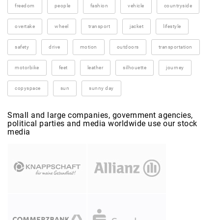
freedom
people
fashion
vehicle
countryside
overtake
wheel
transport
jacket
lifestyle
safety
drive
motion
outdoors
transportation
motorbike
feet
leather
silhouette
journey
copyspace
sun
sunny day
Small and large companies, government agencies,
political parties and media worldwide use our stock
media