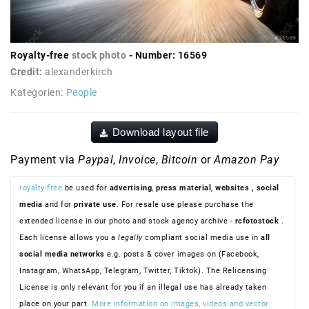
Royalty-free
stock photo
- Number: 16569
Credit:
alexanderkirch
Kategorien:
People
Download layout file
Payment via
Paypal
,
Invoice
,
Bitcoin
or
Amazon Pay
royalty-free
be used for
advertising
,
press material
,
websites
, social
media
and for
private use
. For resale use please purchase the
extended license in our photo and stock agency archive -
rcfotostock
.
Each license allows you a
legally
compliant social media use in
all
social media networks
e.g. posts & cover images on (Facebook,
Instagram, WhatsApp, Telegram, Twitter, Tiktok). The Relicensing
License is only relevant for you if an illegal use has already taken
place on your part.
More information on images, videos and vector