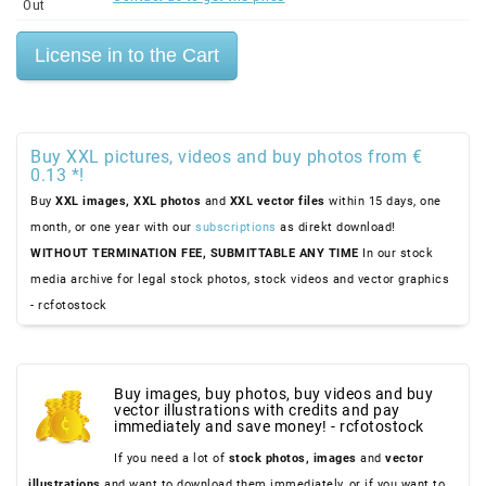
Out
Buy XXL pictures, videos and buy photos from €
0.13 *!
Buy
XXL images,
XXL photos
and
XXL vector files
within 15 days, one
month, or one year with our
subscriptions
as direkt download!
WITHOUT TERMINATION FEE, SUBMITTABLE ANY TIME
In our stock
media archive for legal stock photos, stock videos and vector graphics
- rcfotostock
Buy images, buy photos, buy videos and buy
vector illustrations with credits and pay
immediately and save money! - rcfotostock
If you need a lot of
stock photos,
images
and
vector
illustrations
and want to download them immediately, or if you want to