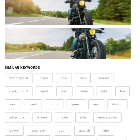
SIMILAR KEYWORDS
motorcyclist
biker
rider
race
sunset
background
sport
road
street
bike
fun
view
break
motor
speed
man
driving
adventure
leisure
travel
ride
motorcycles
power
excursion
adult
asphalt
light