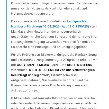
Download ist kein gültiger Lizenznachweis. Der Verwender
muss vor der Nutzung Herkunft, Urheberschaft und
Nutzungsberechtigung prüfen.
Das von uns erstrittene Endurteil des
Landgerichts
Nürnberg-Fürth vom 16.04.2026 (Az. 19 O 1359/25)
stellt
klar, dass sich Nutzer fremder urheberrechtlich
geschützter Inhalte über den Schutz und den Umfang ihrer
Nutzungsberechtigung Gewissheit verschaffen müssen.
Es besteht eine Prüfungs- und Erkundigungspflicht.
Für die Prüfung von Bildverwendungen, die Rechteklärung
und die Durchsetzung berechtigter Ansprüche arbeiten wir
mit
COPY-IDENT / MEDIA-IDENT
und
RIGHTS-DEFEND
zusammen.
RIGHTS-DEFEND ist von uns vollumfänglich
beauftragt und legitimiert
, Lizenznachweise
entgegenzunehmen, Sachverhalte zu prüfen und die
Klärung beziehungsweise Durchsetzung in unserem
Auftrag zu führen.
Bilddiebstahl, unlizenzierte Bildnutzungen sowie falsche
oder fehlende Urhebernennungen verursachen erhebliche
wirtschaftliche Einbußen. Einzelne Nutzungen können sich