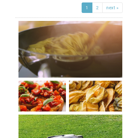
1
2
next »