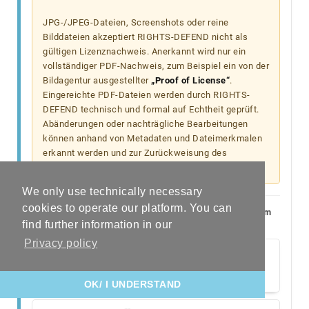
JPG-/JPEG-Dateien, Screenshots oder reine
Bilddateien akzeptiert RIGHTS-DEFEND nicht als
gültigen Lizenznachweis. Anerkannt wird nur ein
vollständiger PDF-Nachweis, zum Beispiel ein von der
Bildagentur ausgestellter
„Proof of License“
.
Eingereichte PDF-Dateien werden durch RIGHTS-
DEFEND technisch und formal auf Echtheit geprüft.
Abänderungen oder nachträgliche Bearbeitungen
können anhand von Metadaten und Dateimerkmalen
erkannt werden und zur Zurückweisung des
Nachweises führen.
We only use technically necessary
cookies to operate our platform. You can
Mehr Informationen finden Sie hier. Bei Fragen zu Ihrem
find further information in our
Fall wenden Sie sich bitte an
proof@rightsdefend.com
.
Privacy policy
OK/ I UNDERSTAND