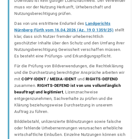
Download ist kein gültiger Lizenznachweis. Der Verwender
muss vor der Nutzung Herkunft, Urheberschaft und
Nutzungsberechtigung prüfen.
Das von uns erstrittene Endurteil des
Landgerichts
Nürnberg-Fürth vom 16.04.2026 (Az. 19 O 1359/25)
stellt
klar, dass sich Nutzer fremder urheberrechtlich
geschützter Inhalte über den Schutz und den Umfang ihrer
Nutzungsberechtigung Gewissheit verschaffen müssen.
Es besteht eine Prüfungs- und Erkundigungspflicht.
Für die Prüfung von Bildverwendungen, die Rechteklärung
und die Durchsetzung berechtigter Ansprüche arbeiten wir
mit
COPY-IDENT / MEDIA-IDENT
und
RIGHTS-DEFEND
zusammen.
RIGHTS-DEFEND ist von uns vollumfänglich
beauftragt und legitimiert
, Lizenznachweise
entgegenzunehmen, Sachverhalte zu prüfen und die
Klärung beziehungsweise Durchsetzung in unserem
Auftrag zu führen.
Bilddiebstahl, unlizenzierte Bildnutzungen sowie falsche
oder fehlende Urhebernennungen verursachen erhebliche
wirtschaftliche Einbußen. Einzelne Nutzungen können sich