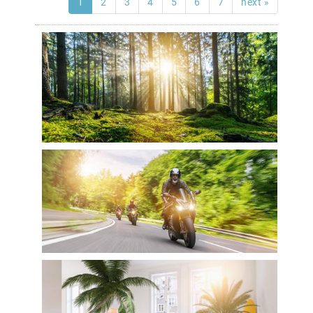
1
2
3
4
5
6
7
next »