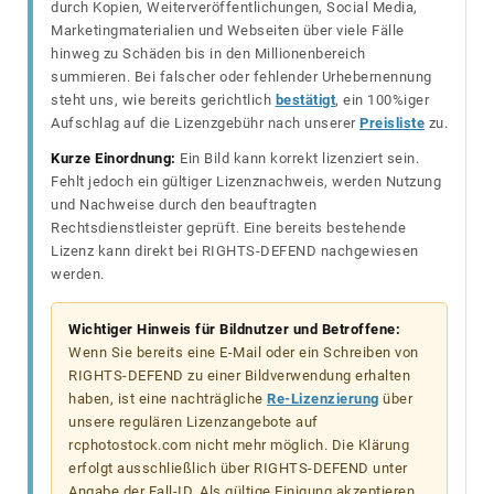
durch Kopien, Weiterveröffentlichungen, Social Media,
Marketingmaterialien und Webseiten über viele Fälle
hinweg zu Schäden bis in den Millionenbereich
summieren. Bei falscher oder fehlender Urhebernennung
steht uns, wie bereits gerichtlich
bestätigt
, ein 100%iger
Aufschlag auf die Lizenzgebühr nach unserer
Preisliste
zu.
Kurze Einordnung:
Ein Bild kann korrekt lizenziert sein.
Fehlt jedoch ein gültiger Lizenznachweis, werden Nutzung
und Nachweise durch den beauftragten
Rechtsdienstleister geprüft. Eine bereits bestehende
Lizenz kann direkt bei RIGHTS-DEFEND nachgewiesen
werden.
Wichtiger Hinweis für Bildnutzer und Betroffene:
Wenn Sie bereits eine E-Mail oder ein Schreiben von
RIGHTS-DEFEND zu einer Bildverwendung erhalten
haben, ist eine nachträgliche
Re-Lizenzierung
über
unsere regulären Lizenzangebote auf
rcphotostock.com nicht mehr möglich. Die Klärung
erfolgt ausschließlich über RIGHTS-DEFEND unter
Angabe der Fall-ID. Als gültige Einigung akzeptieren