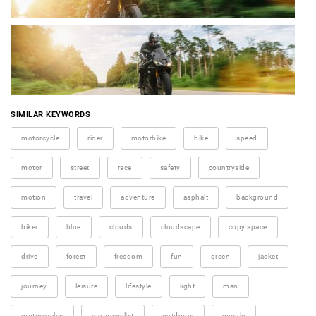
SIMILAR KEYWORDS
motorcycle
rider
motorbike
bike
speed
motor
street
race
safety
countryside
motion
travel
adventure
asphalt
background
biker
blue
clouds
cloudscape
copy space
drive
forest
freedom
fun
green
jacket
journey
leisure
lifestyle
light
man
motorcycles
motorcyclist
outdoors
people