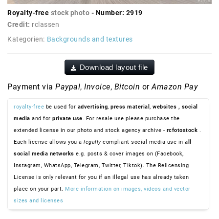
Royalty-free
stock photo
- Number: 2919
Credit:
rclassen
Kategorien:
Backgrounds and textures
Download layout file
Payment via
Paypal
,
Invoice
,
Bitcoin
or
Amazon Pay
royalty-free
be used for
advertising
,
press material
,
websites
, social
media
and for
private use
. For resale use please purchase the
extended license in our photo and stock agency archive -
rcfotostock
.
Each license allows you a
legally
compliant social media use in
all
social media networks
e.g. posts & cover images on (Facebook,
Instagram, WhatsApp, Telegram, Twitter, Tiktok). The Relicensing
License is only relevant for you if an illegal use has already taken
place on your part.
More information on images, videos and vector
sizes and licenses