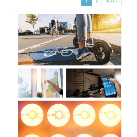
1
2
next »