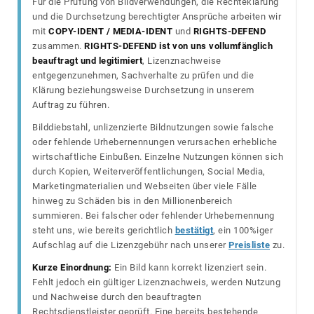
Für die Prüfung von Bildverwendungen, die Rechteklärung
und die Durchsetzung berechtigter Ansprüche arbeiten wir
mit
COPY-IDENT / MEDIA-IDENT
und
RIGHTS-DEFEND
zusammen.
RIGHTS-DEFEND ist von uns vollumfänglich
beauftragt und legitimiert
, Lizenznachweise
entgegenzunehmen, Sachverhalte zu prüfen und die
Klärung beziehungsweise Durchsetzung in unserem
Auftrag zu führen.
Bilddiebstahl, unlizenzierte Bildnutzungen sowie falsche
oder fehlende Urhebernennungen verursachen erhebliche
wirtschaftliche Einbußen. Einzelne Nutzungen können sich
durch Kopien, Weiterveröffentlichungen, Social Media,
Marketingmaterialien und Webseiten über viele Fälle
hinweg zu Schäden bis in den Millionenbereich
summieren. Bei falscher oder fehlender Urhebernennung
steht uns, wie bereits gerichtlich
bestätigt
, ein 100%iger
Aufschlag auf die Lizenzgebühr nach unserer
Preisliste
zu.
Kurze Einordnung:
Ein Bild kann korrekt lizenziert sein.
Fehlt jedoch ein gültiger Lizenznachweis, werden Nutzung
und Nachweise durch den beauftragten
Rechtsdienstleister geprüft. Eine bereits bestehende