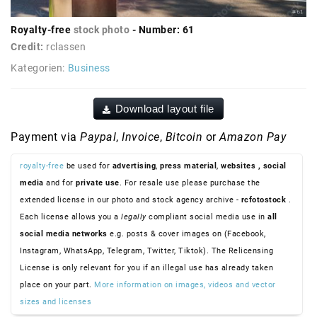
Royalty-free
stock photo
- Number: 61
Credit:
rclassen
Kategorien:
Business
Download layout file
Payment via
Paypal
,
Invoice
,
Bitcoin
or
Amazon Pay
royalty-free
be used for
advertising
,
press material
,
websites
, social
media
and for
private use
. For resale use please purchase the
extended license in our photo and stock agency archive -
rcfotostock
.
Each license allows you a
legally
compliant social media use in
all
social media networks
e.g. posts & cover images on (Facebook,
Instagram, WhatsApp, Telegram, Twitter, Tiktok). The Relicensing
License is only relevant for you if an illegal use has already taken
place on your part.
More information on images, videos and vector
sizes and licenses