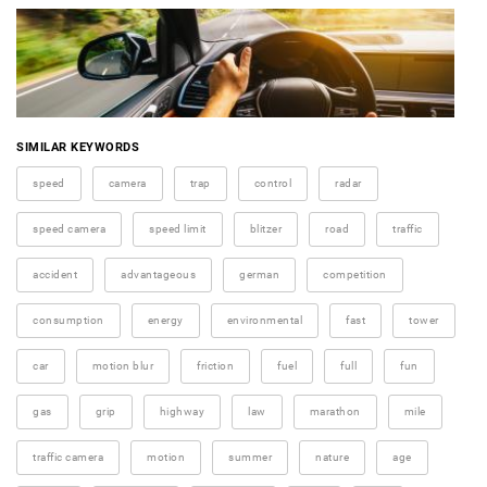
SIMILAR KEYWORDS
speed
camera
trap
control
radar
speed camera
speed limit
blitzer
road
traffic
accident
advantageous
german
competition
consumption
energy
environmental
fast
tower
car
motion blur
friction
fuel
full
fun
gas
grip
highway
law
marathon
mile
traffic camera
motion
summer
nature
age