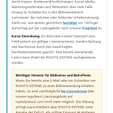
durch Kopien, Weiterveröffentlichungen, Social Media,
Marketingmaterialien und Webseiten über viele Fälle
hinweg zu Schäden bis in den Millionenbereich
summieren. Bei falscher oder fehlender Urhebernennung
steht uns, wie bereits gerichtlich
bestätigt
, ein 100%iger
Aufschlag auf die Lizenzgebühr nach unserer
Preisliste
zu.
Kurze Einordnung:
Ein Bild kann korrekt lizenziert sein.
Fehlt jedoch ein gültiger Lizenznachweis, werden Nutzung
und Nachweise durch den beauftragten
Rechtsdienstleister geprüft. Eine bereits bestehende
Lizenz kann direkt bei RIGHTS-DEFEND nachgewiesen
werden.
Wichtiger Hinweis für Bildnutzer und Betroffene:
Wenn Sie bereits eine E-Mail oder ein Schreiben von
RIGHTS-DEFEND zu einer Bildverwendung erhalten
haben, ist eine nachträgliche
Re-Lizenzierung
über
unsere regulären Lizenzangebote auf
rcphotostock.com nicht mehr möglich. Die Klärung
erfolgt ausschließlich über RIGHTS-DEFEND unter
Angabe der Fall-ID. Als gültige Einigung akzeptieren