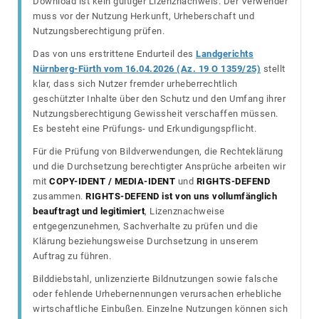
Download ist kein gültiger Lizenznachweis. Der Verwender
muss vor der Nutzung Herkunft, Urheberschaft und
Nutzungsberechtigung prüfen.
Das von uns erstrittene Endurteil des
Landgerichts
Nürnberg-Fürth vom 16.04.2026 (Az. 19 O 1359/25)
stellt
klar, dass sich Nutzer fremder urheberrechtlich
geschützter Inhalte über den Schutz und den Umfang ihrer
Nutzungsberechtigung Gewissheit verschaffen müssen.
Es besteht eine Prüfungs- und Erkundigungspflicht.
Für die Prüfung von Bildverwendungen, die Rechteklärung
und die Durchsetzung berechtigter Ansprüche arbeiten wir
mit
COPY-IDENT / MEDIA-IDENT
und
RIGHTS-DEFEND
zusammen.
RIGHTS-DEFEND ist von uns vollumfänglich
beauftragt und legitimiert
, Lizenznachweise
entgegenzunehmen, Sachverhalte zu prüfen und die
Klärung beziehungsweise Durchsetzung in unserem
Auftrag zu führen.
Bilddiebstahl, unlizenzierte Bildnutzungen sowie falsche
oder fehlende Urhebernennungen verursachen erhebliche
wirtschaftliche Einbußen. Einzelne Nutzungen können sich