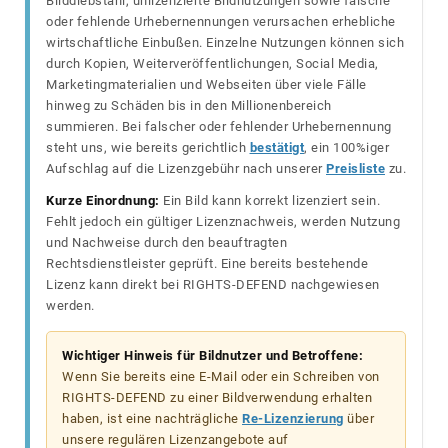
Bilddiebstahl, unlizenzierte Bildnutzungen sowie falsche
oder fehlende Urhebernennungen verursachen erhebliche
wirtschaftliche Einbußen. Einzelne Nutzungen können sich
durch Kopien, Weiterveröffentlichungen, Social Media,
Marketingmaterialien und Webseiten über viele Fälle
hinweg zu Schäden bis in den Millionenbereich
summieren. Bei falscher oder fehlender Urhebernennung
steht uns, wie bereits gerichtlich
bestätigt
, ein 100%iger
Aufschlag auf die Lizenzgebühr nach unserer
Preisliste
zu.
Kurze Einordnung:
Ein Bild kann korrekt lizenziert sein.
Fehlt jedoch ein gültiger Lizenznachweis, werden Nutzung
und Nachweise durch den beauftragten
Rechtsdienstleister geprüft. Eine bereits bestehende
Lizenz kann direkt bei RIGHTS-DEFEND nachgewiesen
werden.
Wichtiger Hinweis für Bildnutzer und Betroffene:
Wenn Sie bereits eine E-Mail oder ein Schreiben von
RIGHTS-DEFEND zu einer Bildverwendung erhalten
haben, ist eine nachträgliche
Re-Lizenzierung
über
unsere regulären Lizenzangebote auf