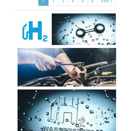
1
2
3
4
5
6
next »