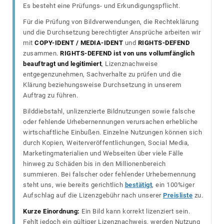
Es besteht eine Prüfungs- und Erkundigungspflicht.
Für die Prüfung von Bildverwendungen, die Rechteklärung
und die Durchsetzung berechtigter Ansprüche arbeiten wir
mit
COPY-IDENT / MEDIA-IDENT
und
RIGHTS-DEFEND
zusammen.
RIGHTS-DEFEND ist von uns vollumfänglich
beauftragt und legitimiert
, Lizenznachweise
entgegenzunehmen, Sachverhalte zu prüfen und die
Klärung beziehungsweise Durchsetzung in unserem
Auftrag zu führen.
Bilddiebstahl, unlizenzierte Bildnutzungen sowie falsche
oder fehlende Urhebernennungen verursachen erhebliche
wirtschaftliche Einbußen. Einzelne Nutzungen können sich
durch Kopien, Weiterveröffentlichungen, Social Media,
Marketingmaterialien und Webseiten über viele Fälle
hinweg zu Schäden bis in den Millionenbereich
summieren. Bei falscher oder fehlender Urhebernennung
steht uns, wie bereits gerichtlich
bestätigt
, ein 100%iger
Aufschlag auf die Lizenzgebühr nach unserer
Preisliste
zu.
Kurze Einordnung:
Ein Bild kann korrekt lizenziert sein.
Fehlt jedoch ein gültiger Lizenznachweis, werden Nutzung