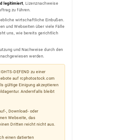
 legitimiert
, Lizenznachweise
trag zu führen.
ebliche wirtschaftliche Einbußen.
en und Webseiten über viele Fälle
t uns, wie bereits gerichtlich
n Nutzung und Nachweise durch den
D nachgewiesen werden.
 RIGHTS-DEFEND zu einer
gebote auf rcphotostock.com
s gültige Einigung akzeptieren
ildagentur. Andernfalls bleibt
auf-, Download- oder
enen Webseite, das
nen Dritten reicht nicht aus.
ch einen datierten