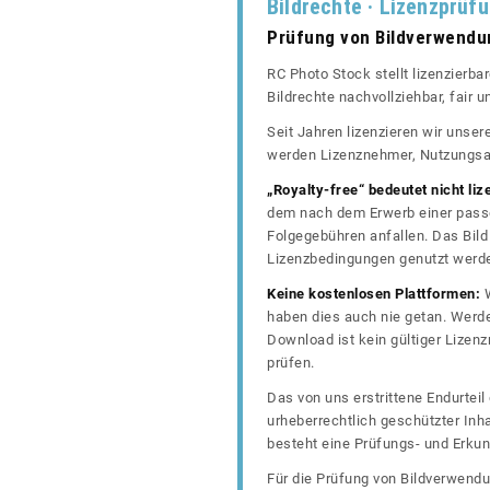
Bildrechte · Lizenzprüf
Prüfung von Bildverwend
RC Photo Stock stellt lizenzierba
Bildrechte nachvollziehbar, fair
Seit Jahren lizenzieren wir unse
werden Lizenznehmer, Nutzungsa
„Royalty-free“ bedeutet nicht liz
dem nach dem Erwerb einer passe
Folgegebühren anfallen. Das Bild 
Lizenzbedingungen genutzt werd
Keine kostenlosen Plattformen:
W
haben dies auch nie getan. Werde
Download ist kein gültiger Lize
prüfen.
Das von uns erstrittene Endurtei
urheberrechtlich geschützter In
besteht eine Prüfungs- und Erkun
Für die Prüfung von Bildverwendu