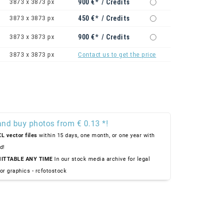
3873 x 3873 px
900 €* / Credits
3873 x 3873 px
450 €* / Credits
3873 x 3873 px
900 €* / Credits
3873 x 3873 px
Contact us to get the price
and buy photos from € 0.13 *!
L vector files
within 15 days, one month, or one year with
d!
ITTABLE ANY TIME
In our stock media archive for legal
or graphics - rcfotostock