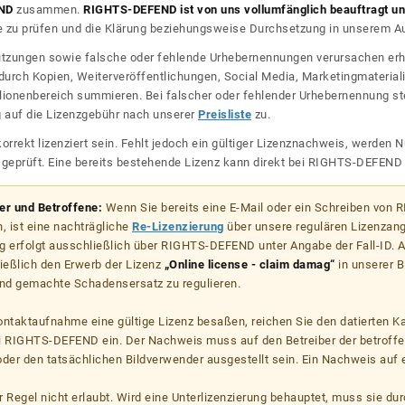
ND
zusammen.
RIGHTS-DEFEND ist von uns vollumfänglich beauftragt und
zu prüfen und die Klärung beziehungsweise Durchsetzung in unserem Auf
dnutzungen sowie falsche oder fehlende Urhebernennungen verursachen erh
urch Kopien, Weiterveröffentlichungen, Social Media, Marketingmateriali
lionenbereich summieren. Bei falscher oder fehlender Urhebernennung steh
g auf die Lizenzgebühr nach unserer
Preisliste
zu.
korrekt lizenziert sein. Fehlt jedoch ein gültiger Lizenznachweis, werde
r geprüft. Eine bereits bestehende Lizenz kann direkt bei RIGHTS-DEFEN
zer und Betroffene:
Wenn Sie bereits eine E-Mail oder ein Schreiben von
, ist eine nachträgliche
Re-Lizenzierung
über unsere regulären Lizenzan
g erfolgt ausschließlich über RIGHTS-DEFEND unter Angabe der Fall-ID. Al
ießlich den Erwerb der Lizenz
„Online license - claim damag“
in unserer B
d gemachte Schadensersatz zu regulieren.
kontaktaufnahme eine gültige Lizenz besaßen, reichen Sie den datierten K
ei RIGHTS-DEFEND ein. Der Nachweis muss auf den Betreiber der betroff
er den tatsächlichen Bildverwender ausgestellt sein. Ein Nachweis auf ei
er Regel nicht erlaubt. Wird eine Unterlizenzierung behauptet, muss sie dur