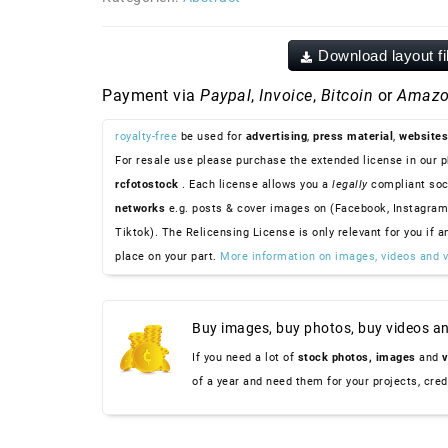
Download layout fi
Payment via
Paypal
,
Invoice
,
Bitcoin
or
Amazo
royalty-free
be used for
advertising
,
press material
,
websites
For resale use please purchase the extended license in our p
rcfotostock
. Each license allows you a
legally
compliant soc
networks
e.g. posts & cover images on (Facebook, Instagram
Tiktok). The Relicensing License is only relevant for you if a
place on your part.
More information on images, videos and v
Buy images, buy photos, buy videos an
If you need a lot of
stock photos,
images
and
v
of a year and need them for your projects, cre