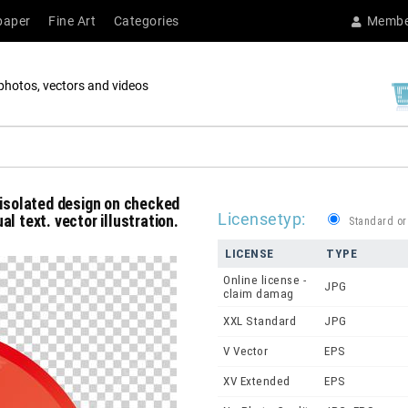
paper
Fine Art
Categories
Membe
photos, vectors and videos
 isolated design on checked
Licensetyp:
l text. vector illustration.
Standard or
LICENSE
TYPE
Online license -
JPG
claim damag
XXL Standard
JPG
V Vector
EPS
XV Extended
EPS