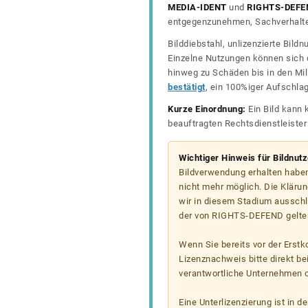
MEDIA-IDENT
und
RIGHTS-DEFE
entgegenzunehmen, Sachverhalte 
Bilddiebstahl, unlizenzierte Bil
Einzelne Nutzungen können sich d
hinweg zu Schäden bis in den Mil
bestätigt
, ein 100%iger Aufschla
Kurze Einordnung:
Ein Bild kann 
beauftragten Rechtsdienstleiste
Wichtiger Hinweis für Bildnut
Bildverwendung erhalten haben
nicht mehr möglich. Die Klärun
wir in diesem Stadium ausschl
der von RIGHTS-DEFEND gelten
Wenn Sie bereits vor der Erst
Lizenznachweis bitte direkt b
verantwortliche Unternehmen od
Eine Unterlizenzierung ist in d