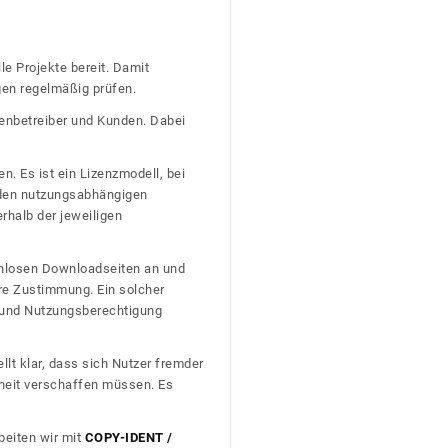
le Projekte bereit. Damit
gen regelmäßig prüfen.
tenbetreiber und Kunden. Dabei
n. Es ist ein Lizenzmodell, bei
nden nutzungsabhängigen
erhalb der jeweiligen
tenlosen Downloadseiten an und
re Zustimmung. Ein solcher
t und Nutzungsberechtigung
llt klar, dass sich Nutzer fremder
heit verschaffen müssen. Es
beiten wir mit
COPY-IDENT /