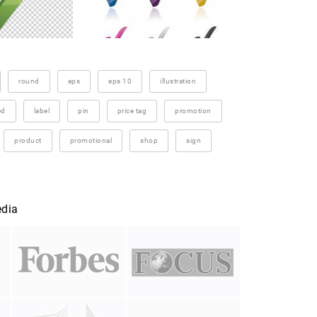
round
eps
eps 10
illustration
ed
label
pin
price tag
promotion
product
promotional
shop
sign
edia