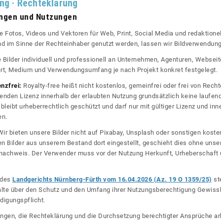
ung · Rechteklärung
ungen und Nutzungen
re Fotos, Videos und Vektoren für Web, Print, Social Media und redaktionel
 und im Sinne der Rechteinhaber genutzt werden, lassen wir Bildverwendun
re Bilder individuell und professionell an Unternehmen, Agenturen, Websei
rt, Medium und Verwendungsumfang je nach Projekt konkret festgelegt.
enzfrei:
Royalty-free heißt nicht kostenlos, gemeinfrei oder frei von Rechte
nden Lizenz innerhalb der erlaubten Nutzung grundsätzlich keine laufe
bleibt urheberrechtlich geschützt und darf nur mit gültiger Lizenz und inn
en.
ir bieten unsere Bilder nicht auf Pixabay, Unsplash oder sonstigen kos
n Bilder aus unserem Bestand dort eingestellt, geschieht dies ohne unse
nznachweis. Der Verwender muss vor der Nutzung Herkunft, Urheberschaf
l des
Landgerichts Nürnberg-Fürth vom 16.04.2026 (Az. 19 O 1359/25)
ste
halte über den Schutz und den Umfang ihrer Nutzungsberechtigung Gewiss
digungspflicht.
ngen, die Rechteklärung und die Durchsetzung berechtigter Ansprüche ar