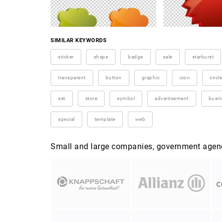
SIMILAR KEYWORDS
sticker
shape
badge
sale
starburst
transparent
button
graphic
icon
circle
set
store
symbol
advertisement
busin
special
template
web
Small and large companies, government agenci