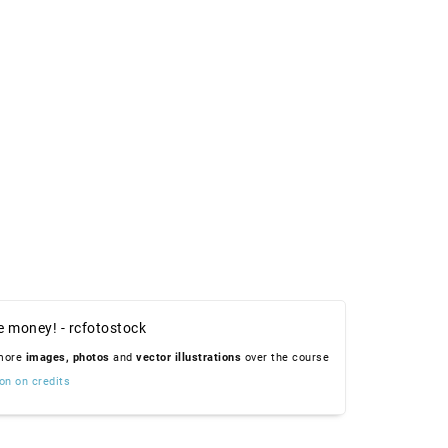
e money! - rcfotostock
 more
images,
photos
and
vector illustrations
over the course
on on credits