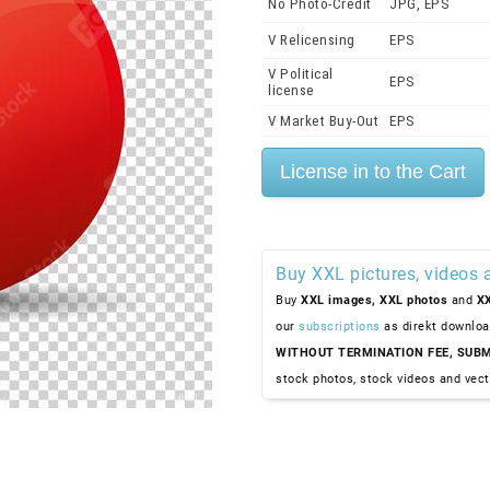
No Photo-Credit
JPG, EPS
V Relicensing
EPS
V Political
EPS
license
V Market Buy-Out
EPS
Buy XXL pictures, videos 
Buy
XXL images,
XXL photos
and
XX
our
subscriptions
as direkt downloa
WITHOUT TERMINATION FEE, SUBM
stock photos, stock videos and vect