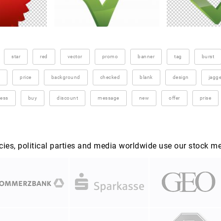
star
red
vector
promo
banner
tag
burst
price
background
checked
blank
design
jagg
ess
buy
discount
message
new
offer
prise
es, political parties and media worldwide use our stock m