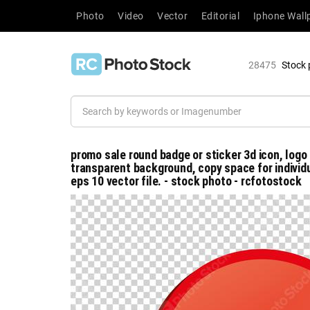
Photo
Video
Vector
Editorial
Iphone Wall
28475
Stock 
promo sale round badge or sticker 3d icon, logo
transparent background, copy space for individua
eps 10 vector file. - stock photo - rcfotostock