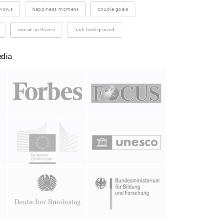
vows
happiness moment
couple goals
romantic theme
lush background
edia