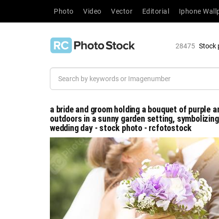
Photo
Video
Vector
Editorial
Iphone Wall
28475
Stock 
a bride and groom holding a bouquet of purple a
outdoors in a sunny garden setting, symbolizing 
wedding day - stock photo - rcfotostock