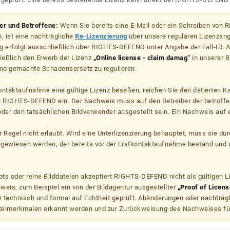
zer und Betroffene:
Wenn Sie bereits eine E-Mail oder ein Schreiben von
, ist eine nachträgliche
Re-Lizenzierung
über unsere regulären Lizenzan
g erfolgt ausschließlich über RIGHTS-DEFEND unter Angabe der Fall-ID. Al
ießlich den Erwerb der Lizenz
„Online license - claim damag“
in unserer B
d gemachte Schadensersatz zu regulieren.
kontaktaufnahme eine gültige Lizenz besaßen, reichen Sie den datierten K
ei RIGHTS-DEFEND ein. Der Nachweis muss auf den Betreiber der betroff
er den tatsächlichen Bildverwender ausgestellt sein. Ein Nachweis auf ei
er Regel nicht erlaubt. Wird eine Unterlizenzierung behauptet, muss sie dur
hgewiesen werden, der bereits vor der Erstkontaktaufnahme bestand und 
s oder reine Bilddateien akzeptiert RIGHTS-DEFEND nicht als gültigen 
weis, zum Beispiel ein von der Bildagentur ausgestellter
„Proof of Licens
echnisch und formal auf Echtheit geprüft. Abänderungen oder nachträg
teimerkmalen erkannt werden und zur Zurückweisung des Nachweises fü