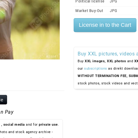
Political license
JPG
Market Buy-Out
JPG
Buy XXL pictures, videos 
Buy
XXL images,
XXL photos
and
XX
our
subscriptions
as direkt downloa
WITHOUT TERMINATION FEE, SUBM
stock photos, stock videos and vect
le
n Pay
, social media
and for
private use
.
hoto and stock agency archive -