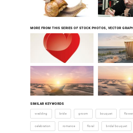
MORE FROM THIS SERIES OF STOCK PHOTOS, VECTOR GRAPH
SIMILAR KEYWORDS
wedding
bride
groom
bouquet
flowe
celebration
romance
floral
bridal bouquet