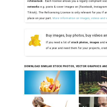
rcfotostock
. Each license allows you a
legally
compliant soc
networks
e.g. posts & cover images on (Facebook, Instagram
Tiktok). The Relicensing License is only relevant for you if a
place on your part.
More information on images, videos and v
Buy images, buy photos, buy videos an
If you need a lot of
stock photos,
images
and
v
of a year and need them for your projects, cre
DOWNLOAD SIMILAR STOCK PHOTOS, VECTOR GRAPHICS AN