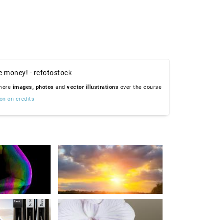
e money! - rcfotostock
 more
images,
photos
and
vector illustrations
over the course
on on credits