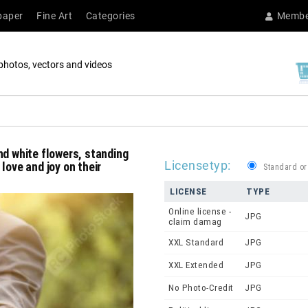
paper
Fine Art
Categories
Membe
photos, vectors and videos
nd white flowers, standing
Licensetyp:
love and joy on their
Standard or
LICENSE
TYPE
Online license -
JPG
claim damag
XXL Standard
JPG
XXL Extended
JPG
No Photo-Credit
JPG