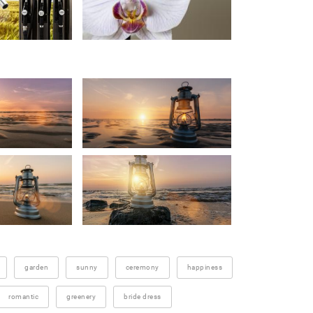
garden
sunny
ceremony
happiness
romantic
greenery
bride dress