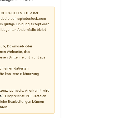
 RIGHTS-DEFEND zu einer
gebote auf rcphotostock.com
s gültige Einigung akzeptieren
ildagentur. Andernfalls bleibt
auf-, Download- oder
enen Webseite, das
nen Dritten reicht nicht aus.
ch einen datierten
die konkrete Bildnutzung
Lizenznachweis. Anerkannt wird
e“
. Eingereichte PDF-Dateien
liche Bearbeitungen können
hren.