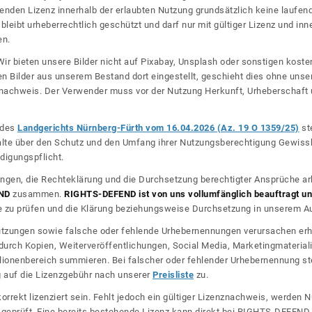
nden Lizenz innerhalb der erlaubten Nutzung grundsätzlich keine laufe
bleibt urheberrechtlich geschützt und darf nur mit gültiger Lizenz und inn
en.
ir bieten unsere Bilder nicht auf Pixabay, Unsplash oder sonstigen kos
n Bilder aus unserem Bestand dort eingestellt, geschieht dies ohne unse
nznachweis. Der Verwender muss vor der Nutzung Herkunft, Urheberschaf
l des
Landgerichts Nürnberg-Fürth vom 16.04.2026 (Az. 19 O 1359/25)
ste
halte über den Schutz und den Umfang ihrer Nutzungsberechtigung Gewiss
digungspflicht.
ngen, die Rechteklärung und die Durchsetzung berechtigter Ansprüche ar
ND
zusammen.
RIGHTS-DEFEND ist von uns vollumfänglich beauftragt und
zu prüfen und die Klärung beziehungsweise Durchsetzung in unserem Auf
dnutzungen sowie falsche oder fehlende Urhebernennungen verursachen erh
urch Kopien, Weiterveröffentlichungen, Social Media, Marketingmateriali
lionenbereich summieren. Bei falscher oder fehlender Urhebernennung steh
g auf die Lizenzgebühr nach unserer
Preisliste
zu.
korrekt lizenziert sein. Fehlt jedoch ein gültiger Lizenznachweis, werde
r geprüft. Eine bereits bestehende Lizenz kann direkt bei RIGHTS-DEFEN