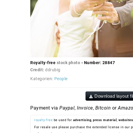
Royalty-free
stock photo
- Number: 28847
Credit:
ddrubig
Kategorien:
People
Download layout fi
Payment via
Paypal
,
Invoice
,
Bitcoin
or
Amazo
royalty-free
be used for
advertising
,
press material
,
websites
For resale use please purchase the extended license in our p