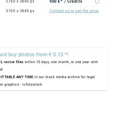
5760 x 3840 px
900 €* / Credits
5760 x 3840 px
Contact us to get the price
and buy photos from € 0.13 *!
L vector files
within 15 days, one month, or one year with
d!
ITTABLE ANY TIME
In our stock media archive for legal
or graphics - rcfotostock