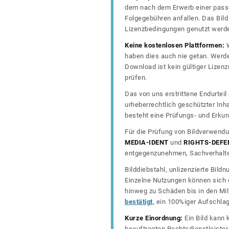
dem nach dem Erwerb einer passe
Folgegebühren anfallen. Das Bild 
Lizenzbedingungen genutzt werd
Keine kostenlosen Plattformen:
W
haben dies auch nie getan. Werde
Download ist kein gültiger Lize
prüfen.
Das von uns erstrittene Endurtei
urheberrechtlich geschützter In
besteht eine Prüfungs- und Erkun
Für die Prüfung von Bildverwendu
MEDIA-IDENT
und
RIGHTS-DEFE
entgegenzunehmen, Sachverhalte 
Bilddiebstahl, unlizenzierte Bil
Einzelne Nutzungen können sich d
hinweg zu Schäden bis in den Mil
bestätigt
, ein 100%iger Aufschla
Kurze Einordnung:
Ein Bild kann 
beauftragten Rechtsdienstleiste