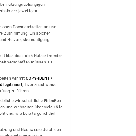
nden nutzungsabhängigen
erhalb der jeweiligen
tenlosen Downloadseiten an und
re Zustimmung. Ein solcher
t und Nutzungsberechtigung
llt klar, dass sich Nutzer fremder
heit verschaffen müssen. Es
beiten wir mit
COPY-IDENT /
 legitimiert
, Lizenznachweise
trag zu führen.
ebliche wirtschaftliche Einbußen.
en und Webseiten über viele Fälle
t uns, wie bereits gerichtlich
n Nutzung und Nachweise durch den
D nachgewiesen werden.