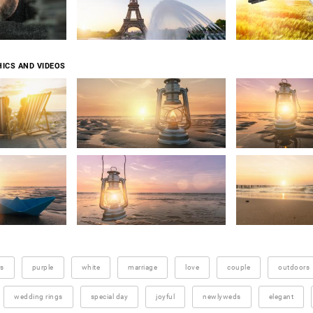
ICS AND VIDEOS
rs
purple
white
marriage
love
couple
outdoors
wedding rings
special day
joyful
newlyweds
elegant