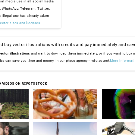
ial media use in
all social media
, WhatsApp, Telegram, Twitter,
n illegal use has already taken
ector sizes and licenses
d buy vector illustrations with credits and pay immediately and sav
ector illustrations
and want to download them immediately, or if you want to buy
dits can save you time and money. In our photo agency - rcfotostock
More informati
D VIDEOS ON RCFOTOSTOCK