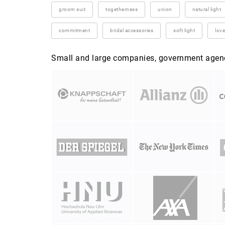
groom suit
togetherness
union
natural light
commitment
bridal accessories
soft light
love
Small and large companies, government agenci