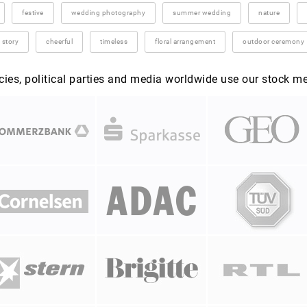
festive
wedding photography
summer wedding
nature
 story
cheerful
timeless
floral arrangement
outdoor ceremony
es, political parties and media worldwide use our stock m