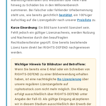
Marketingmaterialien und Webseiten über viele Fälle
hinweg zu Schäden bis in den Millionenbereich
summieren. Bei falscher oder fehlender Urhebernennung
steht uns, wie bereits gerichtlich
bestätigt
, ein 100%iger
Aufschlag auf die Lizenzgebühr nach unserer
Preisliste
zu.
Kurze Einordnung:
Ein Bild kann korrekt lizenziert sein.
Fehlt jedoch ein gültiger Lizenznachweis, werden Nutzung
und Nachweise durch den beauftragten
Rechtsdienstleister geprüft. Eine bereits bestehende
Lizenz kann direkt bei RIGHTS-DEFEND nachgewiesen
werden.
Wichtiger Hinweis für Bildnutzer und Betroffene:
Wenn Sie bereits eine E-Mail oder ein Schreiben von
RIGHTS-DEFEND zu einer Bildverwendung erhalten
haben, ist eine nachträgliche
Re-Lizenzierung
über
unsere regulären Lizenzangebote auf
rcphotostock.com nicht mehr möglich. Die Klärung
erfolgt ausschließlich über RIGHTS-DEFEND unter
Angabe der Fall-ID. Als gültige Einigung akzeptieren
wir in diesem Stadium ausschließlich den Erwerb der