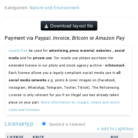
Kategorien:
Nature and Environment
Download layout file
Payment via
Paypal
,
Invoice
,
Bitcoin
or
Amazon Pay
royalty-free
be used for
advertising
,
press material
,
websites
, social
media
and for
private use
. For resale use please purchase the
extended license in our photo and stock agency archive -
rcfotostock
.
Each license allows you a
legally
compliant social media use in
all
social media networks
e.g. posts & cover images on (Facebook,
Instagram, WhatsApp, Telegram, Twitter, Tiktok). The Relicensing
License is only relevant for you if an illegal use has already taken
place on your part.
More information on images, videos and vector
sizes and licenses
Licensetyp:
Standard or Extended
+ Add to Lightbox
LICENSE
PRICE
BUY