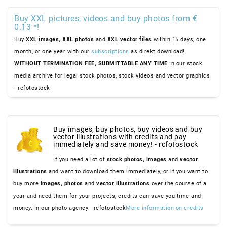
Buy XXL pictures, videos and buy photos from €
0.13 *!
Buy
XXL images,
XXL photos
and
XXL vector files
within 15 days, one
month, or one year with our
subscriptions
as direkt download!
WITHOUT TERMINATION FEE, SUBMITTABLE ANY TIME
In our stock
media archive for legal stock photos, stock videos and vector graphics
- rcfotostock
Buy images, buy photos, buy videos and buy
vector illustrations with credits and pay
immediately and save money! - rcfotostock
If you need a lot of
stock photos,
images
and
vector
illustrations
and want to download them immediately, or if you want to
buy more
images,
photos
and
vector illustrations
over the course of a
year and need them for your projects, credits can save you time and
money. In our photo agency - rcfotostock
More information on credits