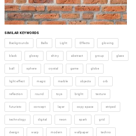
SIMILAR KEYWORDS
Backgrounds
Balls
Light
Effects
glowing
black
glossy
shiny
abstract
group
glass
ball
sphere
crystal
game
globe
light effect
magic
marble
objects
orb
reflection
round
toys
bright
texture
futuristc
concept
layer
copy space
striped
technology
digital
neon
spark
grid
design
warp
modern
wallpaper
techno