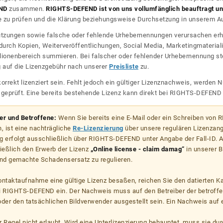
ND
zusammen.
RIGHTS-DEFEND ist von uns vollumfänglich beauftragt und
zu prüfen und die Klärung beziehungsweise Durchsetzung in unserem Auf
dnutzungen sowie falsche oder fehlende Urhebernennungen verursachen erh
urch Kopien, Weiterveröffentlichungen, Social Media, Marketingmateriali
lionenbereich summieren. Bei falscher oder fehlender Urhebernennung steh
g auf die Lizenzgebühr nach unserer
Preisliste
zu.
korrekt lizenziert sein. Fehlt jedoch ein gültiger Lizenznachweis, werde
r geprüft. Eine bereits bestehende Lizenz kann direkt bei RIGHTS-DEFEN
zer und Betroffene:
Wenn Sie bereits eine E-Mail oder ein Schreiben von
, ist eine nachträgliche
Re-Lizenzierung
über unsere regulären Lizenzan
g erfolgt ausschließlich über RIGHTS-DEFEND unter Angabe der Fall-ID. Al
ießlich den Erwerb der Lizenz
„Online license - claim damag“
in unserer B
d gemachte Schadensersatz zu regulieren.
kontaktaufnahme eine gültige Lizenz besaßen, reichen Sie den datierten K
ei RIGHTS-DEFEND ein. Der Nachweis muss auf den Betreiber der betroff
er den tatsächlichen Bildverwender ausgestellt sein. Ein Nachweis auf ei
er Regel nicht erlaubt. Wird eine Unterlizenzierung behauptet, muss sie dur