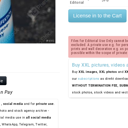
JPG
Editorial
Files for Editorial Use Only cannot
excluded. A private use e.g. for perso
prints and wall decoration e.g. as 
possible within the scope of private
Buy XXL pictures, videos 
Buy
XXL images,
XXL photos
and
XX
our
subscriptions
as direkt downloa
le
WITHOUT TERMINATION FEE, SUBM
n Pay
stock photos, stock videos and vect
, social media
and for
private use
.
hoto and stock agency archive -
ial media use in
all social media
, WhatsApp, Telegram, Twitter,