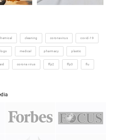
chemical
cleaning
coronavirus
covid-19
logo
medical
pharmacy
plastic
aid
corona virus
ffp2
ffp3
flu
edia