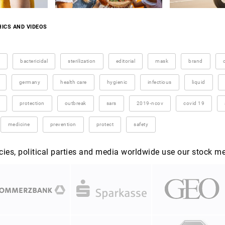
ICS AND VIDEOS
bactericidal
sterilization
editorial
mask
brand
germany
health care
hygienic
infectious
liquid
protection
outbreak
sars
2019-ncov
covid 19
medicine
prevention
protect
safety
es, political parties and media worldwide use our stock m