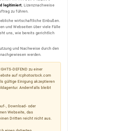
 legitimiert
, Lizenznachweise
trag zu führen.
ebliche wirtschaftliche Einbußen.
en und Webseiten über viele Fälle
t uns, wie bereits gerichtlich
n Nutzung und Nachweise durch den
D nachgewiesen werden.
 RIGHTS-DEFEND zu einer
gebote auf rcphotostock.com
s gültige Einigung akzeptieren
ildagentur. Andernfalls bleibt
auf-, Download- oder
enen Webseite, das
nen Dritten reicht nicht aus.
ch einen datierten