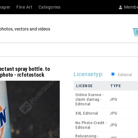
paper
Fine Art
Categories
Membe
photos, vectors and videos
ectant spray bottle. to
Licensetyp:
 photo - rcfotostock
Editorial
LICENSE
TYPE
Online license -
claim damag -
JPG
Editorial
XXL Editorial
JPG
No Photo-Credit -
JPG
Editorial
Relicensing -