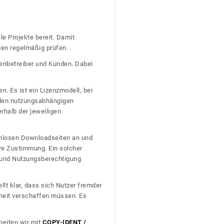
le Projekte bereit. Damit
gen regelmäßig prüfen.
tenbetreiber und Kunden. Dabei
n. Es ist ein Lizenzmodell, bei
nden nutzungsabhängigen
erhalb der jeweiligen
tenlosen Downloadseiten an und
re Zustimmung. Ein solcher
t und Nutzungsberechtigung
llt klar, dass sich Nutzer fremder
heit verschaffen müssen. Es
beiten wir mit
COPY-IDENT /