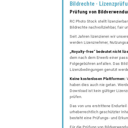
Bildrechte · Lizenzprüf
Prüfung von Bildverwend
RC Photo Stock stellt lizenzierba
Bildrechte nachvollziehbar, fair
Seit Jahren lizenzieren wir unse
werden Lizenznehmer, Nutzungsa
„Royalty-free“ bedeutet nicht liz
dem nach dem Erwerb einer passe
Folgegebühren anfallen. Das Bild 
Lizenzbedingungen genutzt werd
Keine kostenlosen Plattformen:
W
haben dies auch nie getan. Werde
Download ist kein gültiger Lize
prüfen.
Das von uns erstrittene Endurtei
urheberrechtlich geschützter In
besteht eine Prüfungs- und Erkun
Für die Prüfung von Bildverwendu