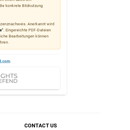
die konkrete Bildnutzung
Lizenznachweis. Anerkannt wird
e“
. Eingereichte PDF-Dateien
liche Bearbeitungen können
hren.
d.com
.
CONTACT US