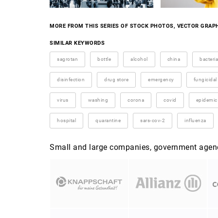
MORE FROM THIS SERIES OF STOCK PHOTOS, VECTOR GRAPH
SIMILAR KEYWORDS
sagrotan
bottle
alcohol
china
bacteria
disinfection
drug store
emergency
fungicidal
virus
washing
corona
covid
epidemic
hospital
quarantine
sars-cov-2
influenza
Small and large companies, government agenci