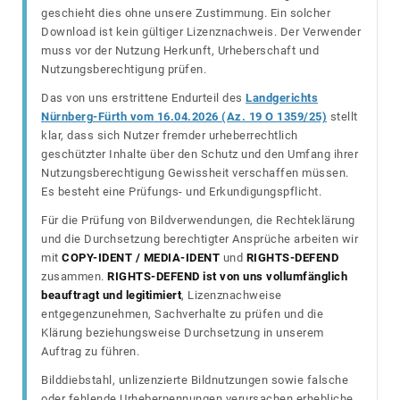
geschieht dies ohne unsere Zustimmung. Ein solcher
Download ist kein gültiger Lizenznachweis. Der Verwender
muss vor der Nutzung Herkunft, Urheberschaft und
Nutzungsberechtigung prüfen.
Das von uns erstrittene Endurteil des
Landgerichts
Nürnberg-Fürth vom 16.04.2026 (Az. 19 O 1359/25)
stellt
klar, dass sich Nutzer fremder urheberrechtlich
geschützter Inhalte über den Schutz und den Umfang ihrer
Nutzungsberechtigung Gewissheit verschaffen müssen.
Es besteht eine Prüfungs- und Erkundigungspflicht.
Für die Prüfung von Bildverwendungen, die Rechteklärung
und die Durchsetzung berechtigter Ansprüche arbeiten wir
mit
COPY-IDENT / MEDIA-IDENT
und
RIGHTS-DEFEND
zusammen.
RIGHTS-DEFEND ist von uns vollumfänglich
beauftragt und legitimiert
, Lizenznachweise
entgegenzunehmen, Sachverhalte zu prüfen und die
Klärung beziehungsweise Durchsetzung in unserem
Auftrag zu führen.
Bilddiebstahl, unlizenzierte Bildnutzungen sowie falsche
oder fehlende Urhebernennungen verursachen erhebliche