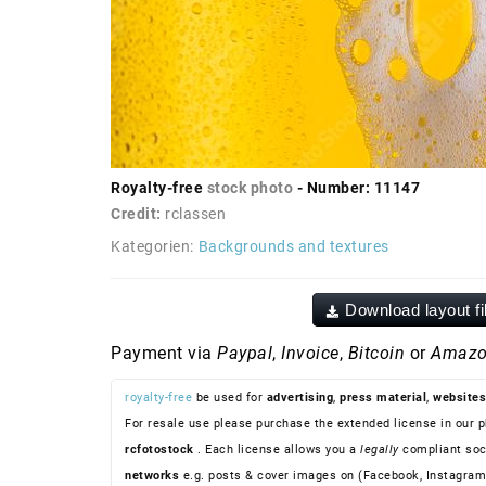
Royalty-free
stock photo
- Number: 11147
Credit:
rclassen
Kategorien:
Backgrounds and textures
Download layout fi
Payment via
Paypal
,
Invoice
,
Bitcoin
or
Amazo
royalty-free
be used for
advertising
,
press material
,
websites
For resale use please purchase the extended license in our p
rcfotostock
. Each license allows you a
legally
compliant soc
networks
e.g. posts & cover images on (Facebook, Instagram