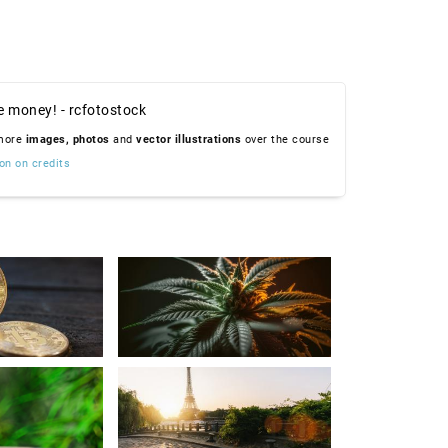
e money! - rcfotostock
 more
images,
photos
and
vector illustrations
over the course
on on credits