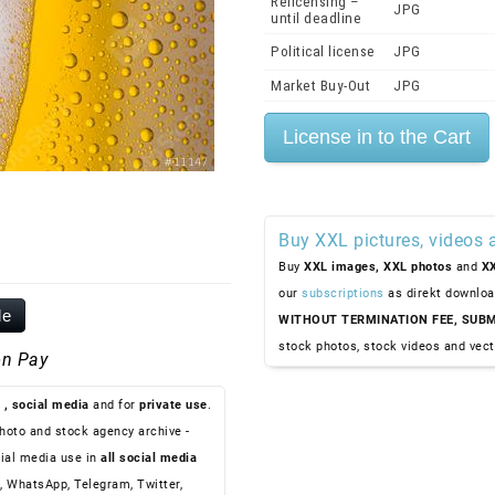
Relicensing –
JPG
until deadline
Political license
JPG
Market Buy-Out
JPG
Buy XXL pictures, videos 
Buy
XXL images,
XXL photos
and
XX
our
subscriptions
as direkt downloa
le
WITHOUT TERMINATION FEE, SUBM
stock photos, stock videos and vect
n Pay
, social media
and for
private use
.
hoto and stock agency archive -
ial media use in
all social media
, WhatsApp, Telegram, Twitter,