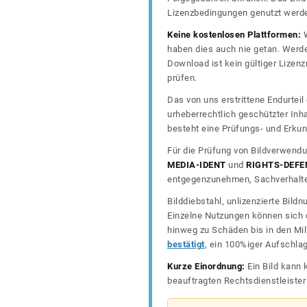
Lizenzbedingungen genutzt werd
Keine kostenlosen Plattformen:
W
haben dies auch nie getan. Werde
Download ist kein gültiger Lize
prüfen.
Das von uns erstrittene Endurtei
urheberrechtlich geschützter In
besteht eine Prüfungs- und Erkun
Für die Prüfung von Bildverwendu
MEDIA-IDENT
und
RIGHTS-DEFE
entgegenzunehmen, Sachverhalte 
Bilddiebstahl, unlizenzierte Bil
Einzelne Nutzungen können sich d
hinweg zu Schäden bis in den Mil
bestätigt
, ein 100%iger Aufschla
Kurze Einordnung:
Ein Bild kann 
beauftragten Rechtsdienstleiste