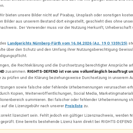
en.
ir bieten unsere Bilder nicht auf Pixabay, Unsplash oder sonstigen kos
n Bilder aus unserem Bestand dort eingestellt, geschieht dies ohne unse
nznachweis. Der Verwender muss vor der Nutzung Herkunft, Urheberschaf
l des
Landgerichts Nürnberg-Fürth vom 16.04.2026 (Az. 19 O 1359/25)
ste
halte über den Schutz und den Umfang ihrer Nutzungsberechtigung Gewiss
digungspflicht.
ngen, die Rechteklärung und die Durchsetzung berechtigter Ansprüche ar
ND
zusammen.
RIGHTS-DEFEND ist von uns vollumfänglich beauftragt und
zu prüfen und die Klärung beziehungsweise Durchsetzung in unserem Auf
dnutzungen sowie falsche oder fehlende Urhebernennungen verursachen erh
urch Kopien, Weiterveröffentlichungen, Social Media, Marketingmateriali
lionenbereich summieren. Bei falscher oder fehlender Urhebernennung steh
g auf die Lizenzgebühr nach unserer
Preisliste
zu.
korrekt lizenziert sein. Fehlt jedoch ein gültiger Lizenznachweis, werde
r geprüft. Eine bereits bestehende Lizenz kann direkt bei RIGHTS-DEFEN