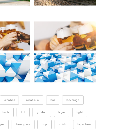
alcohol
alcoholic
bar
beverage
froth
full
golden
lager
light
ges
beer glass
cup
drink
lager beer