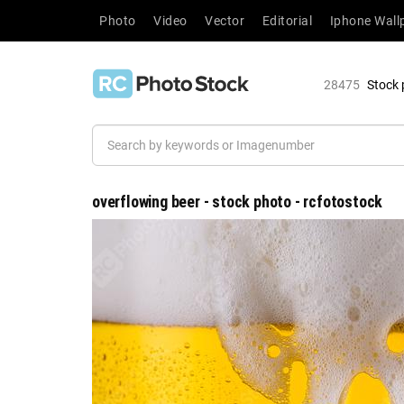
Photo
Video
Vector
Editorial
Iphone Wall
28475
Stock 
overflowing beer - stock photo - rcfotostock