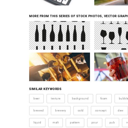
MORE FROM THIS SERIES OF STOCK PHOTOS, VECTOR GRAPH
SIMILAR KEYWORDS
beer
texture
background
foam
bubbl
brewed
brewery
cold
concept
dew
liquid
malt
pattern
pour
pub
r