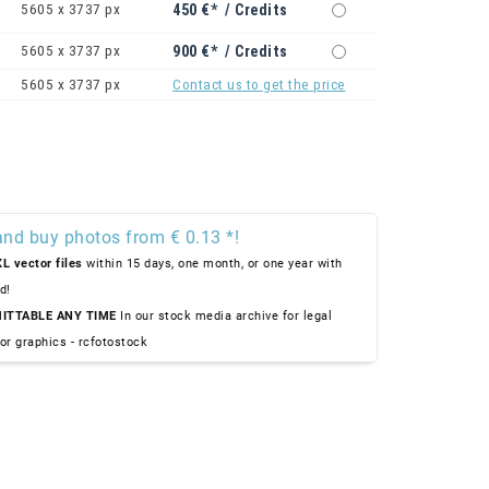
5605 x 3737 px
450 €* / Credits
5605 x 3737 px
900 €* / Credits
5605 x 3737 px
Contact us to get the price
and buy photos from € 0.13 *!
L vector files
within 15 days, one month, or one year with
d!
ITTABLE ANY TIME
In our stock media archive for legal
or graphics - rcfotostock