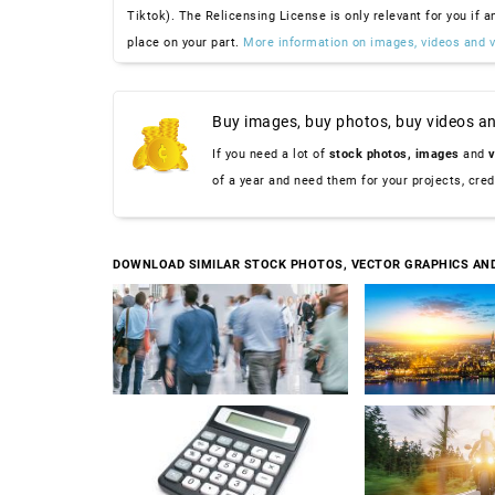
Tiktok). The Relicensing License is only relevant for you if a
place on your part.
More information on images, videos and v
Buy images, buy photos, buy videos an
If you need a lot of
stock photos,
images
and
v
of a year and need them for your projects, cre
DOWNLOAD SIMILAR STOCK PHOTOS, VECTOR GRAPHICS AN