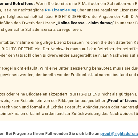
zer und Betroffene:
Wenn Sie bereits eine E-Mail oder ein Schreiben von
, ist eine nachträgliche
Re-Lizenzierung
über unsere regulären Lizenzan
g erfolgt ausschließlich über RIGHTS-DEFEND unter Angabe der Fall-ID. Al
ießlich den Erwerb der Lizenz
„Online license - claim damag“
in unserer B
d gemachte Schadensersatz zu regulieren.
kontaktaufnahme eine gültige Lizenz besaßen, reichen Sie den datierten K
ei RIGHTS-DEFEND ein. Der Nachweis muss auf den Betreiber der betroff
er den tatsächlichen Bildverwender ausgestellt sein. Ein Nachweis auf ei
er Regel nicht erlaubt. Wird eine Unterlizenzierung behauptet, muss sie dur
hgewiesen werden, der bereits vor der Erstkontaktaufnahme bestand und 
s oder reine Bilddateien akzeptiert RIGHTS-DEFEND nicht als gültigen 
weis, zum Beispiel ein von der Bildagentur ausgestellter
„Proof of Licens
echnisch und formal auf Echtheit geprüft. Abänderungen oder nachträg
teimerkmalen erkannt werden und zur Zurückweisung des Nachweises fü
er. Bei Fragen zu Ihrem Fall wenden Sie sich bitte an
proof@rightsdefen