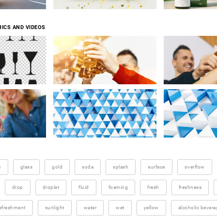
ICS AND VIDEOS
e
glass
gold
soda
splash
surface
overflow
drop
droplet
fluid
foaming
fresh
freshness
efreshment
sunlight
water
wet
yellow
alcoholic bevera