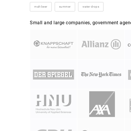
malt beer
summer
water drops
Small and large companies, government agenci