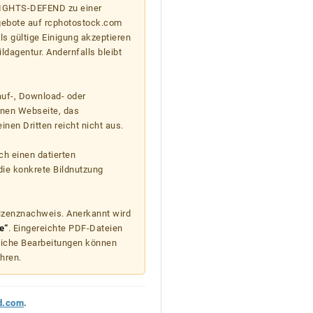
 RIGHTS-DEFEND zu einer
gebote auf rcphotostock.com
s gültige Einigung akzeptieren
ildagentur. Andernfalls bleibt
auf-, Download- oder
enen Webseite, das
nen Dritten reicht nicht aus.
ch einen datierten
die konkrete Bildnutzung
Lizenznachweis. Anerkannt wird
e“
. Eingereichte PDF-Dateien
liche Bearbeitungen können
hren.
d.com
.