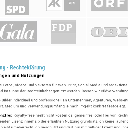
ung · Rechteklärung
ungen und Nutzungen
re Fotos, Videos und Vektoren für Web, Print, Social Media und redaktionel
 und im Sinne der Rechteinhaber genutzt werden, lassen wir Bildverwendun
re Bilder individuell und professionell an Unternehmen, Agenturen, Websei
rt, Medium und Verwendungsumfang je nach Projekt konkret festgelegt.
enzfrei:
Royalty-free heißt nicht kostenlos, gemeinfrei oder frei von Rechte
nden Lizenz innerhalb der erlaubten Nutzung grundsätzlich keine laufe
bleibt urheberrechtlich geschützt und darf nur mit gültiger Lizenz und inn