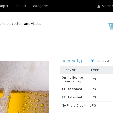
paper
Fine Art
Categories
Membe
photos, vectors and videos
Licensetyp:
Standard or
LICENSE
TYPE
Online license -
JPG
claim damag
XXL Standard
JPG
XXL Extended
JPG
No Photo-Credit
JPG