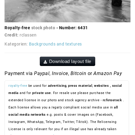
Royalty-free
stock photo
- Number: 6431
Credit:
rclassen
Kategorien:
Backgrounds and textures
Download layout file
Payment via
Paypal
,
Invoice
,
Bitcoin
or
Amazon Pay
royalty-free
be used for
advertising
,
press material
,
websites
, social
media
and for
private use
. For resale use please purchase the
extended license in our photo and stock agency archive -
rcfotostock
.
Each license allows you a
legally
compliant social media use in
all
social media networks
e.g. posts & cover images on (Facebook,
Instagram, WhatsApp, Telegram, Twitter, Tiktok). The Relicensing
License is only relevant for you if an illegal use has already taken