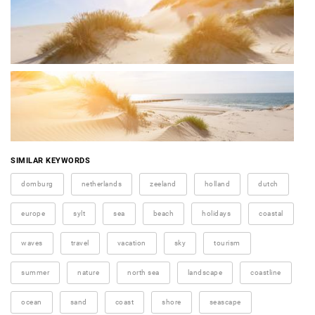
SIMILAR KEYWORDS
domburg
netherlands
zeeland
holland
dutch
europe
sylt
sea
beach
holidays
coastal
waves
travel
vacation
sky
tourism
summer
nature
north sea
landscape
coastline
ocean
sand
coast
shore
seascape