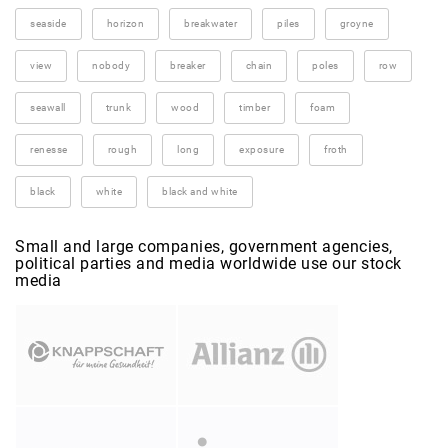
seaside
horizon
breakwater
piles
groyne
view
nobody
breaker
chain
poles
row
seawall
trunk
wood
timber
foam
renesse
rough
long
exposure
froth
black
white
black and white
Small and large companies, government agencies,
political parties and media worldwide use our stock
media