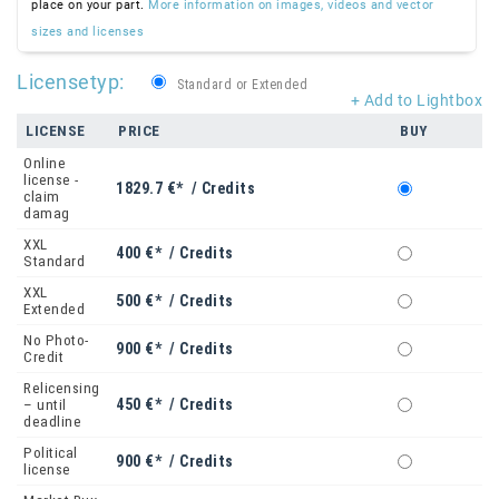
place on your part.
More information on images, videos and vector
sizes and licenses
Licensetyp:
Standard or Extended
+ Add to Lightbox
LICENSE
PRICE
BUY
Online
license -
1829.7 €* / Credits
claim
damag
XXL
400 €* / Credits
Standard
XXL
500 €* / Credits
Extended
No Photo-
900 €* / Credits
Credit
Relicensing
450 €* / Credits
– until
deadline
Political
900 €* / Credits
license