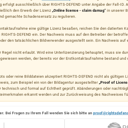
g erfolgt ausschließlich über RIGHTS-DEFEND unter Angabe der Fall-ID. Al
ießlich den Erwerb der Lizenz
„Online license - claim damag“
in unserer B
d gemachte Schadensersatz zu regulieren.
kontaktaufnahme eine gültige Lizenz besaßen, reichen Sie den datierten K
ei RIGHTS-DEFEND ein. Der Nachweis muss auf den Betreiber der betroff
er den tatsächlichen Bildverwender ausgestellt sein. Ein Nachweis auf ei
er Regel nicht erlaubt. Wird eine Unterlizenzierung behauptet, muss sie dur
hgewiesen werden, der bereits vor der Erstkontaktaufnahme bestand und 
s oder reine Bilddateien akzeptiert RIGHTS-DEFEND nicht als gültigen 
weis, zum Beispiel ein von der Bildagentur ausgestellter
„Proof of Licens
echnisch und formal auf Echtheit geprüft. Abänderungen oder nachträg
teimerkmalen erkannt werden und zur Zurückweisung des Nachweises fü
er. Bei Fragen zu Ihrem Fall wenden Sie sich bitte an
proof@rightsdefen