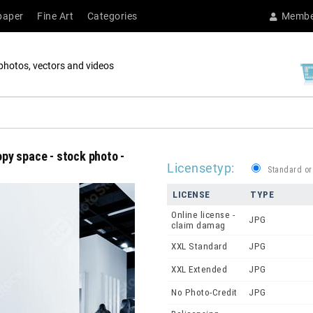
paper
Fine Art
Categories
Membe
photos, vectors and videos
copy space - stock photo -
Licensetyp:
Standard or
LICENSE
TYPE
Online license -
JPG
claim damag
XXL Standard
JPG
XXL Extended
JPG
No Photo-Credit
JPG