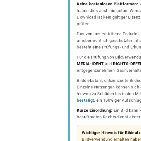
Keine kostenlosen Plattformen:
W
haben dies auch nie getan. Werde
Download ist kein gültiger Lize
prüfen.
Das von uns erstrittene Endurtei
urheberrechtlich geschützter In
besteht eine Prüfungs- und Erkun
Für die Prüfung von Bildverwendu
MEDIA-IDENT
und
RIGHTS-DEFE
entgegenzunehmen, Sachverhalte 
Bilddiebstahl, unlizenzierte Bil
Einzelne Nutzungen können sich d
hinweg zu Schäden bis in den Mil
bestätigt
, ein 100%iger Aufschla
Kurze Einordnung:
Ein Bild kann 
beauftragten Rechtsdienstleiste
Wichtiger Hinweis für Bildnut
Bildverwendung erhalten haben