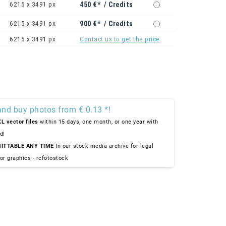
6215 x 3491 px
450 €* / Credits
6215 x 3491 px
900 €* / Credits
6215 x 3491 px
Contact us to get the price
and buy photos from € 0.13 *!
L vector files
within 15 days, one month, or one year with
d!
ITTABLE ANY TIME
In our stock media archive for legal
or graphics - rcfotostock