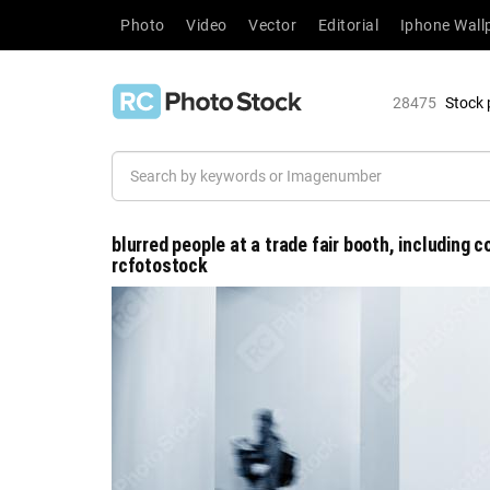
Photo
Video
Vector
Editorial
Iphone Wall
28475
Stock 
blurred people at a trade fair booth, including 
rcfotostock