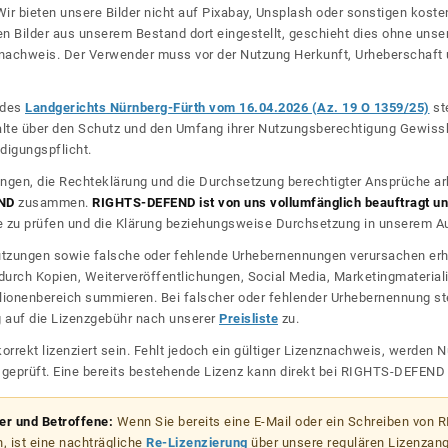
ir bieten unsere Bilder nicht auf Pixabay, Unsplash oder sonstigen kos
n Bilder aus unserem Bestand dort eingestellt, geschieht dies ohne unse
nznachweis. Der Verwender muss vor der Nutzung Herkunft, Urheberschaf
l des
Landgerichts Nürnberg-Fürth vom 16.04.2026 (Az. 19 O 1359/25)
ste
halte über den Schutz und den Umfang ihrer Nutzungsberechtigung Gewiss
digungspflicht.
ngen, die Rechteklärung und die Durchsetzung berechtigter Ansprüche ar
ND
zusammen.
RIGHTS-DEFEND ist von uns vollumfänglich beauftragt und
zu prüfen und die Klärung beziehungsweise Durchsetzung in unserem Auf
dnutzungen sowie falsche oder fehlende Urhebernennungen verursachen erh
urch Kopien, Weiterveröffentlichungen, Social Media, Marketingmateriali
lionenbereich summieren. Bei falscher oder fehlender Urhebernennung steh
g auf die Lizenzgebühr nach unserer
Preisliste
zu.
korrekt lizenziert sein. Fehlt jedoch ein gültiger Lizenznachweis, werde
r geprüft. Eine bereits bestehende Lizenz kann direkt bei RIGHTS-DEFEN
zer und Betroffene:
Wenn Sie bereits eine E-Mail oder ein Schreiben von
, ist eine nachträgliche
Re-Lizenzierung
über unsere regulären Lizenzan