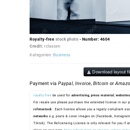
Royalty-free
stock photo
- Number: 4604
Credit:
rclassen
Kategorien:
Business
Download layout fi
Payment via
Paypal
,
Invoice
,
Bitcoin
or
Amazo
royalty-free
be used for
advertising
,
press material
,
websites
For resale use please purchase the extended license in our p
rcfotostock
. Each license allows you a
legally
compliant soc
networks
e.g. posts & cover images on (Facebook, Instagram
Tiktok). The Relicensing License is only relevant for you if a