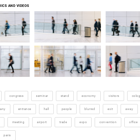
ICS AND VIDEOS
congress
seminar
stand
economy
visitors
colo
any
entrance
hall
people
blurred
exit
away
meeting
airport
trade
expo
convention
office
paris