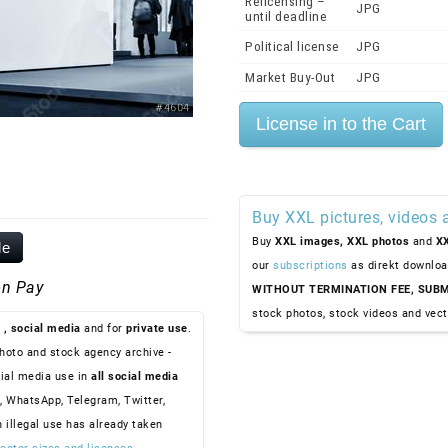
Relicensing –
JPG
until deadline
Political license
JPG
Market Buy-Out
JPG
Buy XXL pictures, videos 
Buy
XXL images,
XXL photos
and
XX
le
our
subscriptions
as direkt downloa
n Pay
WITHOUT TERMINATION FEE, SUBM
stock photos, stock videos and vect
, social media
and for
private use
.
hoto and stock agency archive -
ial media use in
all social media
, WhatsApp, Telegram, Twitter,
n illegal use has already taken