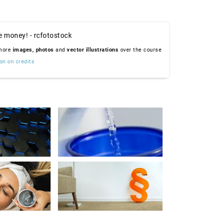
e money! - rcfotostock
 more
images,
photos
and
vector illustrations
over the course
on on credits