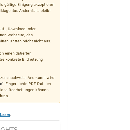
s gültige Einigung akzeptieren
ildagentur. Andernfalls bleibt
auf-, Download- oder
enen Webseite, das
nen Dritten reicht nicht aus.
ch einen datierten
die konkrete Bildnutzung
Lizenznachweis. Anerkannt wird
e“
. Eingereichte PDF-Dateien
liche Bearbeitungen können
hren.
d.com
.