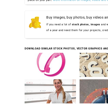
place on your part.
More information on images, videos and v
Buy images, buy photos, buy videos an
If you need a lot of
stock photos,
images
and
v
of a year and need them for your projects, cre
DOWNLOAD SIMILAR STOCK PHOTOS, VECTOR GRAPHICS AN