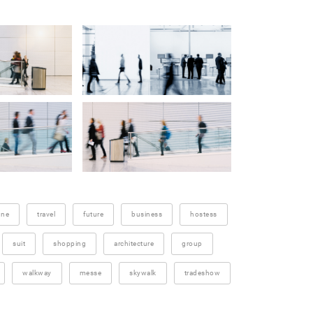
gne
travel
future
business
hostess
suit
shopping
architecture
group
walkway
messe
skywalk
tradeshow