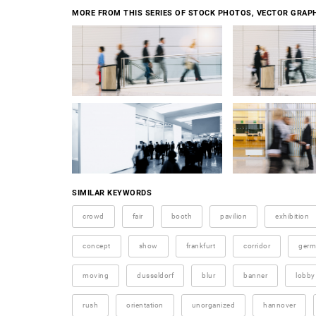
MORE FROM THIS SERIES OF STOCK PHOTOS, VECTOR GRAPH
SIMILAR KEYWORDS
crowd
fair
booth
pavilion
exhibition
concept
show
frankfurt
corridor
germ
moving
dusseldorf
blur
banner
lobby
rush
orientation
unorganized
hannover