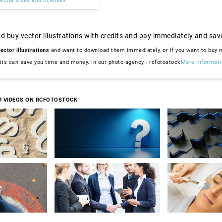
ector sizes and licenses
d buy vector illustrations with credits and pay immediately and sav
ector illustrations
and want to download them immediately, or if you want to buy
dits can save you time and money. In our photo agency - rcfotostock
More informati
D VIDEOS ON RCFOTOSTOCK