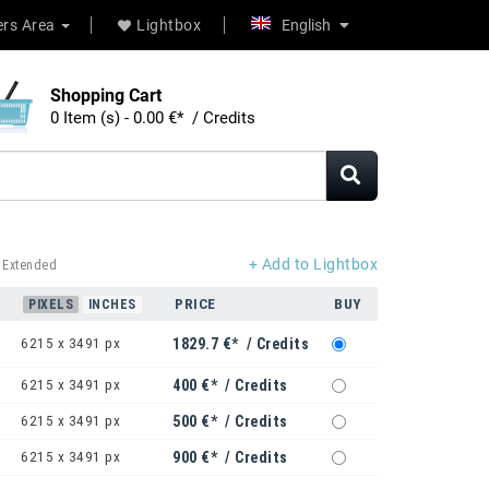
rs Area
Lightbox
English
Shopping Cart
0 Item (s) - 0.00 €* / Credits
+ Add to Lightbox
 Extended
PRICE
BUY
PIXELS
INCHES
6215 x 3491 px
1829.7 €* / Credits
6215 x 3491 px
400 €* / Credits
6215 x 3491 px
500 €* / Credits
6215 x 3491 px
900 €* / Credits