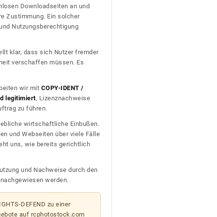
tenlosen Downloadseiten an und
re Zustimmung. Ein solcher
t und Nutzungsberechtigung
llt klar, dass sich Nutzer fremder
heit verschaffen müssen. Es
beiten wir mit
COPY-IDENT /
 legitimiert
, Lizenznachweise
trag zu führen.
ebliche wirtschaftliche Einbußen.
en und Webseiten über viele Fälle
t uns, wie bereits gerichtlich
n Nutzung und Nachweise durch den
D nachgewiesen werden.
 RIGHTS-DEFEND zu einer
gebote auf rcphotostock.com