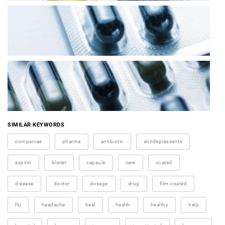
SIMILAR KEYWORDS
companies
pharma
antibiotic
antidepressants
aspirin
blister
capsule
care
coated
disease
doctor
dosage
drug
film-coated
flu
headache
heal
health
healthy
help