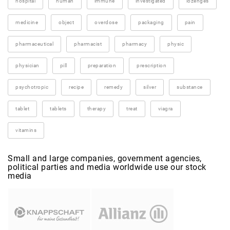
hospital
human
immune
investigated
lozenges
medicine
object
overdose
packaging
pain
pharmaceutical
pharmacist
pharmacy
physic
physician
pill
preparation
prescription
psychotropic
recipe
remedy
silver
substance
tablet
tablets
therapy
treat
viagra
vitamins
Small and large companies, government agencies,
political parties and media worldwide use our stock
media