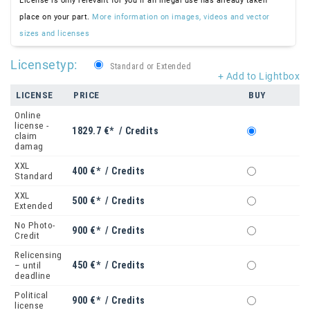
License is only relevant for you if an illegal use has already taken
place on your part.
More information on images, videos and vector
sizes and licenses
Licensetyp:
Standard or Extended
+ Add to Lightbox
LICENSE
PRICE
BUY
Online
license -
1829.7 €* / Credits
claim
damag
XXL
400 €* / Credits
Standard
XXL
500 €* / Credits
Extended
No Photo-
900 €* / Credits
Credit
Relicensing
450 €* / Credits
– until
deadline
Political
900 €* / Credits
license