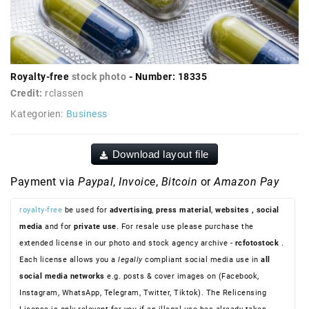
Royalty-free
stock photo
- Number: 18335
Credit:
rclassen
Kategorien:
Business
Download layout file
Payment via
Paypal
,
Invoice
,
Bitcoin
or
Amazon Pay
royalty-free
be used for
advertising
,
press material
,
websites
, social
media
and for
private use
. For resale use please purchase the
extended license in our photo and stock agency archive -
rcfotostock
.
Each license allows you a
legally
compliant social media use in
all
social media networks
e.g. posts & cover images on (Facebook,
Instagram, WhatsApp, Telegram, Twitter, Tiktok). The Relicensing