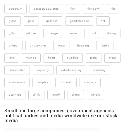
aquarium
carassius auratus
fish
fishbowl
fin
glass
gold
goldfish
goldfish bowl
pet
gills
pitcher
orange
swim
bowl
diving
animal
underwater
water
housing
family
love
friends
heart
bubbles
team
break
relationship
captivity
valentine's day
wedding
anniversary
couples
romantic
marriage
yearning
think
lonely
alone
single
Small and large companies, government agencies,
political parties and media worldwide use our stock
media