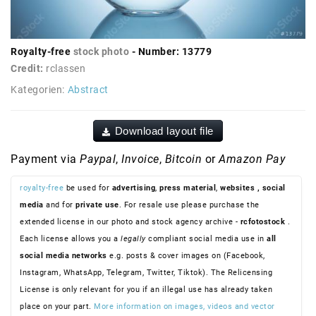
Royalty-free
stock photo
- Number: 13779
Credit:
rclassen
Kategorien:
Abstract
Download layout file
Payment via
Paypal
,
Invoice
,
Bitcoin
or
Amazon Pay
royalty-free
be used for
advertising
,
press material
,
websites
, social
media
and for
private use
. For resale use please purchase the
extended license in our photo and stock agency archive -
rcfotostock
.
Each license allows you a
legally
compliant social media use in
all
social media networks
e.g. posts & cover images on (Facebook,
Instagram, WhatsApp, Telegram, Twitter, Tiktok). The Relicensing
License is only relevant for you if an illegal use has already taken
place on your part.
More information on images, videos and vector