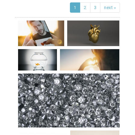
1
2
3
next »