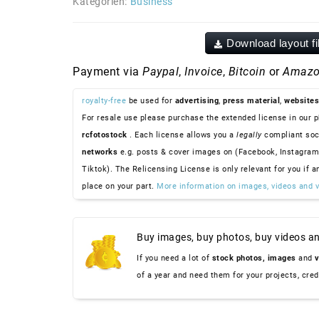
Kategorien:
Business
Download layout fi
Payment via
Paypal
,
Invoice
,
Bitcoin
or
Amazo
royalty-free
be used for
advertising
,
press material
,
websites
For resale use please purchase the extended license in our p
rcfotostock
. Each license allows you a
legally
compliant soc
networks
e.g. posts & cover images on (Facebook, Instagram
Tiktok). The Relicensing License is only relevant for you if a
place on your part.
More information on images, videos and v
Buy images, buy photos, buy videos an
If you need a lot of
stock photos,
images
and
v
of a year and need them for your projects, cre