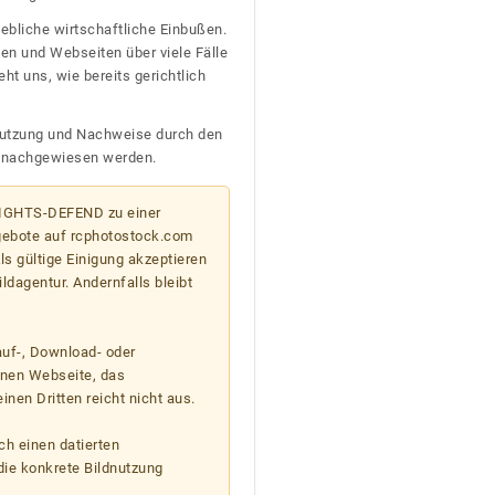
ebliche wirtschaftliche Einbußen.
en und Webseiten über viele Fälle
t uns, wie bereits gerichtlich
n Nutzung und Nachweise durch den
D nachgewiesen werden.
 RIGHTS-DEFEND zu einer
gebote auf rcphotostock.com
s gültige Einigung akzeptieren
ildagentur. Andernfalls bleibt
auf-, Download- oder
enen Webseite, das
nen Dritten reicht nicht aus.
ch einen datierten
die konkrete Bildnutzung