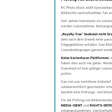
RC Photo Stock stellt lizenzierba
Bildrechte nachvollziehbar, fair
Seit Jahren lizenzieren wir unse
werden Lizenznehmer, Nutzungsa
„Royalty-free“ bedeutet nicht liz
dem nach dem Erwerb einer passe
Folgegebühren anfallen. Das Bild 
Lizenzbedingungen genutzt werd
Keine kostenlosen Plattformen:
W
haben dies auch nie getan. Werde
Download ist kein gültiger Lize
prüfen.
Das von uns erstrittene Endurtei
urheberrechtlich geschützter In
besteht eine Prüfungs- und Erkun
Für die Prüfung von Bildverwendu
MEDIA-IDENT
und
RIGHTS-DEFE
entgegenzunehmen, Sachverhalte 