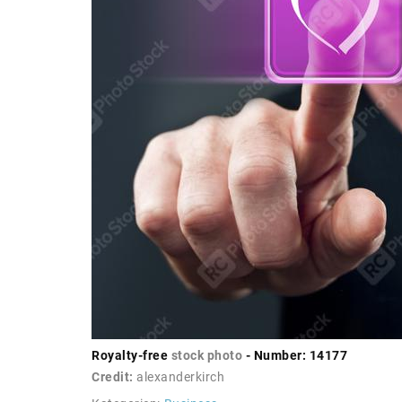
Royalty-free
stock photo
- Number: 14177
Credit:
alexanderkirch