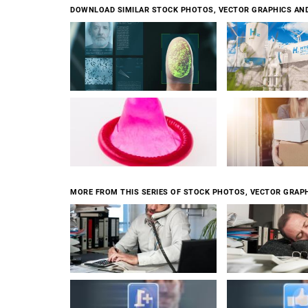
DOWNLOAD SIMILAR STOCK PHOTOS, VECTOR GRAPHICS AN
MORE FROM THIS SERIES OF STOCK PHOTOS, VECTOR GRAPH