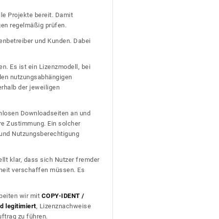
le Projekte bereit. Damit
gen regelmäßig prüfen.
tenbetreiber und Kunden. Dabei
n. Es ist ein Lizenzmodell, bei
nden nutzungsabhängigen
erhalb der jeweiligen
tenlosen Downloadseiten an und
re Zustimmung. Ein solcher
t und Nutzungsberechtigung
llt klar, dass sich Nutzer fremder
heit verschaffen müssen. Es
beiten wir mit
COPY-IDENT /
 legitimiert
, Lizenznachweise
trag zu führen.