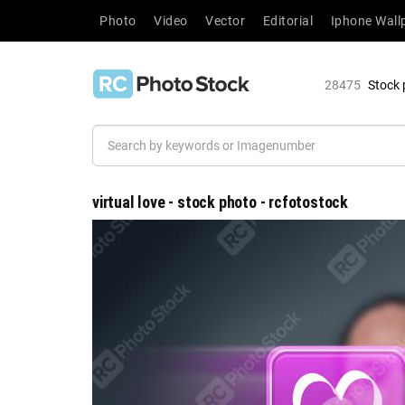
Photo
Video
Vector
Editorial
Iphone Wall
28475
Stock 
virtual love - stock photo - rcfotostock