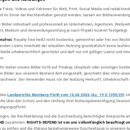
re Fotos, Videos und Vektoren für Web, Print, Social Media und redaktionel
 und im Sinne der Rechteinhaber genutzt werden, lassen wir Bildverwendun
re Bilder individuell und professionell an Unternehmen, Agenturen, Websei
rt, Medium und Verwendungsumfang je nach Projekt konkret festgelegt.
enzfrei:
Royalty-free heißt nicht kostenlos, gemeinfrei oder frei von Rechte
nden Lizenz innerhalb der erlaubten Nutzung grundsätzlich keine laufe
bleibt urheberrechtlich geschützt und darf nur mit gültiger Lizenz und inn
en.
ir bieten unsere Bilder nicht auf Pixabay, Unsplash oder sonstigen kos
n Bilder aus unserem Bestand dort eingestellt, geschieht dies ohne unse
nznachweis. Der Verwender muss vor der Nutzung Herkunft, Urheberschaf
l des
Landgerichts Nürnberg-Fürth vom 16.04.2026 (Az. 19 O 1359/25)
ste
halte über den Schutz und den Umfang ihrer Nutzungsberechtigung Gewiss
digungspflicht.
ngen, die Rechteklärung und die Durchsetzung berechtigter Ansprüche ar
ND
zusammen.
RIGHTS-DEFEND ist von uns vollumfänglich beauftragt und
zu prüfen und die Klärung beziehungsweise Durchsetzung in unserem Auf