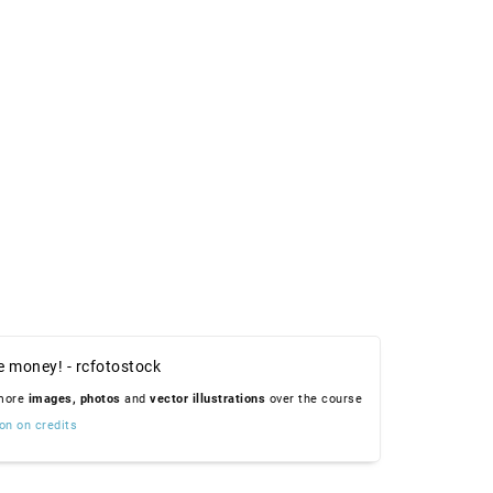
e money! - rcfotostock
 more
images,
photos
and
vector illustrations
over the course
on on credits