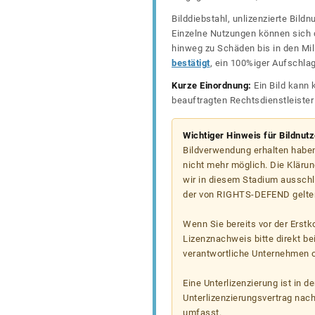
Bilddiebstahl, unlizenzierte Bil
Einzelne Nutzungen können sich d
hinweg zu Schäden bis in den Mil
bestätigt
, ein 100%iger Aufschla
Kurze Einordnung:
Ein Bild kann 
beauftragten Rechtsdienstleiste
Wichtiger Hinweis für Bildnut
Bildverwendung erhalten haben
nicht mehr möglich. Die Klärun
wir in diesem Stadium ausschl
der von RIGHTS-DEFEND gelten
Wenn Sie bereits vor der Erst
Lizenznachweis bitte direkt b
verantwortliche Unternehmen od
Eine Unterlizenzierung ist in d
Unterlizenzierungsvertrag nac
umfasst.