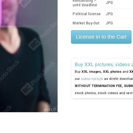
Relicensing –
JPG
until deadline
Political license
JPG
Market Buy-Out
JPG
Buy XXL pictures, videos 
Buy
XXL images,
XXL photos
and
XX
our
subscriptions
as direkt downloa
WITHOUT TERMINATION FEE, SUBM
stock photos, stock videos and vect