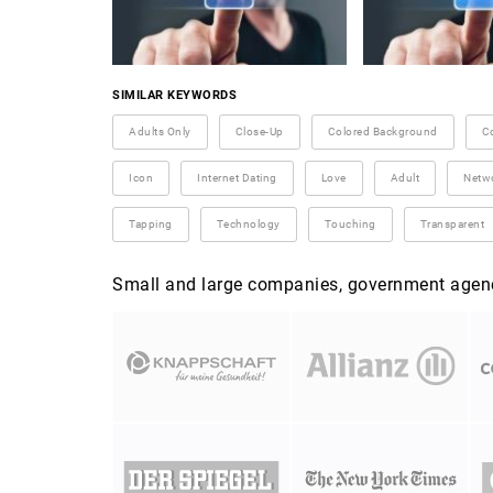
SIMILAR KEYWORDS
Adults Only
Close-Up
Colored Background
C
Icon
Internet Dating
Love
Adult
Netw
Tapping
Technology
Touching
Transparent
Small and large companies, government agenci