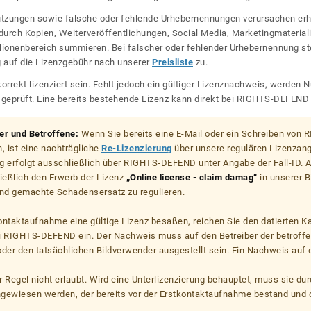
dnutzungen sowie falsche oder fehlende Urhebernennungen verursachen erh
urch Kopien, Weiterveröffentlichungen, Social Media, Marketingmateriali
lionenbereich summieren. Bei falscher oder fehlender Urhebernennung steh
g auf die Lizenzgebühr nach unserer
Preisliste
zu.
korrekt lizenziert sein. Fehlt jedoch ein gültiger Lizenznachweis, werde
r geprüft. Eine bereits bestehende Lizenz kann direkt bei RIGHTS-DEFEN
zer und Betroffene:
Wenn Sie bereits eine E-Mail oder ein Schreiben von
, ist eine nachträgliche
Re-Lizenzierung
über unsere regulären Lizenzan
g erfolgt ausschließlich über RIGHTS-DEFEND unter Angabe der Fall-ID. Al
ießlich den Erwerb der Lizenz
„Online license - claim damag“
in unserer B
d gemachte Schadensersatz zu regulieren.
kontaktaufnahme eine gültige Lizenz besaßen, reichen Sie den datierten K
ei RIGHTS-DEFEND ein. Der Nachweis muss auf den Betreiber der betroff
er den tatsächlichen Bildverwender ausgestellt sein. Ein Nachweis auf ei
er Regel nicht erlaubt. Wird eine Unterlizenzierung behauptet, muss sie dur
hgewiesen werden, der bereits vor der Erstkontaktaufnahme bestand und 