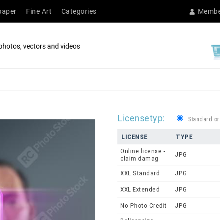
paper
Fine Art
Categories
Membe
photos, vectors and videos
Licensetyp:
Standard or
LICENSE
TYPE
Online license -
JPG
claim damag
XXL Standard
JPG
XXL Extended
JPG
No Photo-Credit
JPG