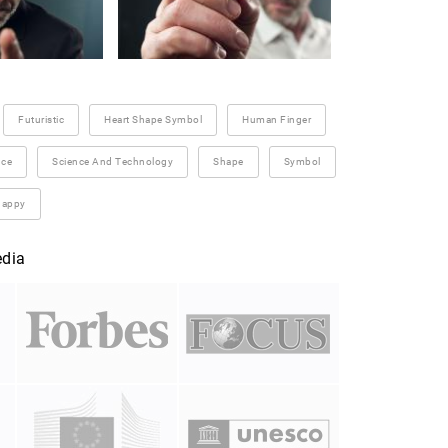
Futuristic
Heart Shape Symbol
Human Finger
ce
Science And Technology
Shape
Symbol
happy
edia