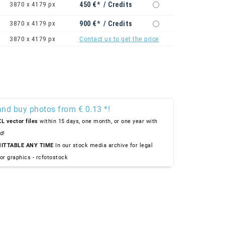
3870 x 4179 px
450 €* / Credits
3870 x 4179 px
900 €* / Credits
3870 x 4179 px
Contact us to get the price
and buy photos from € 0.13 *!
L vector files
within 15 days, one month, or one year with
d!
ITTABLE ANY TIME
In our stock media archive for legal
or graphics - rcfotostock