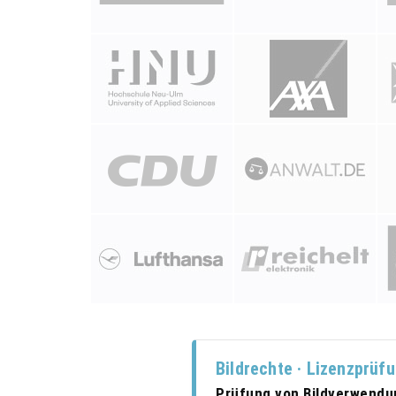
Bildrechte · Lizenzprüf
Prüfung von Bildverwend