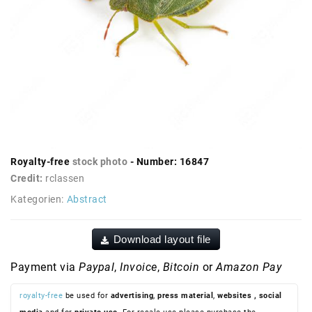
Royalty-free
stock photo
- Number: 16847
Credit:
rclassen
Kategorien:
Abstract
Download layout file
Payment via
Paypal
,
Invoice
,
Bitcoin
or
Amazon Pay
royalty-free
be used for
advertising
,
press material
,
websites
, social