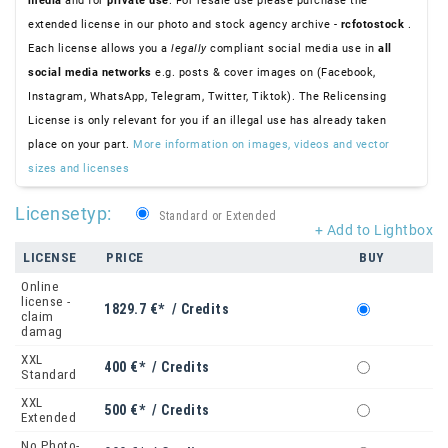
media
and for
private use
. For resale use please purchase the
extended license in our photo and stock agency archive -
rcfotostock
.
Each license allows you a
legally
compliant social media use in
all
social media networks
e.g. posts & cover images on (Facebook,
Instagram, WhatsApp, Telegram, Twitter, Tiktok). The Relicensing
License is only relevant for you if an illegal use has already taken
place on your part.
More information on images, videos and vector
sizes and licenses
Licensetyp:
Standard or Extended
+ Add to Lightbox
LICENSE
PRICE
BUY
Online
license -
1829.7 €* / Credits
claim
damag
XXL
400 €* / Credits
Standard
XXL
500 €* / Credits
Extended
No Photo-