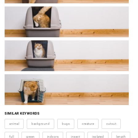
SIMILAR KEYWORDS
animal
background
bugs
creature
cutout
full
green
indoors
insect
isolated
length