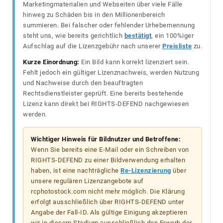
Marketingmaterialien und Webseiten über viele Fälle
hinweg zu Schäden bis in den Millionenbereich
summieren. Bei falscher oder fehlender Urhebernennung
steht uns, wie bereits gerichtlich
bestätigt
, ein 100%iger
Aufschlag auf die Lizenzgebühr nach unserer
Preisliste
zu.
Kurze Einordnung:
Ein Bild kann korrekt lizenziert sein.
Fehlt jedoch ein gültiger Lizenznachweis, werden Nutzung
und Nachweise durch den beauftragten
Rechtsdienstleister geprüft. Eine bereits bestehende
Lizenz kann direkt bei RIGHTS-DEFEND nachgewiesen
werden.
Wichtiger Hinweis für Bildnutzer und Betroffene:
Wenn Sie bereits eine E-Mail oder ein Schreiben von
RIGHTS-DEFEND zu einer Bildverwendung erhalten
haben, ist eine nachträgliche
Re-Lizenzierung
über
unsere regulären Lizenzangebote auf
rcphotostock.com nicht mehr möglich. Die Klärung
erfolgt ausschließlich über RIGHTS-DEFEND unter
Angabe der Fall-ID. Als gültige Einigung akzeptieren
wir in diesem Stadium ausschließlich den Erwerb der