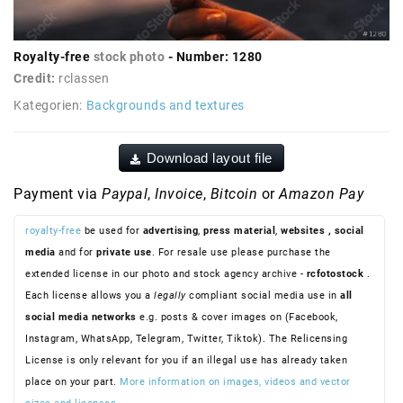
Royalty-free
stock photo
- Number: 1280
Credit:
rclassen
Kategorien:
Backgrounds and textures
Download layout file
Payment via
Paypal
,
Invoice
,
Bitcoin
or
Amazon Pay
royalty-free
be used for
advertising
,
press material
,
websites
, social
media
and for
private use
. For resale use please purchase the
extended license in our photo and stock agency archive -
rcfotostock
.
Each license allows you a
legally
compliant social media use in
all
social media networks
e.g. posts & cover images on (Facebook,
Instagram, WhatsApp, Telegram, Twitter, Tiktok). The Relicensing
License is only relevant for you if an illegal use has already taken
place on your part.
More information on images, videos and vector