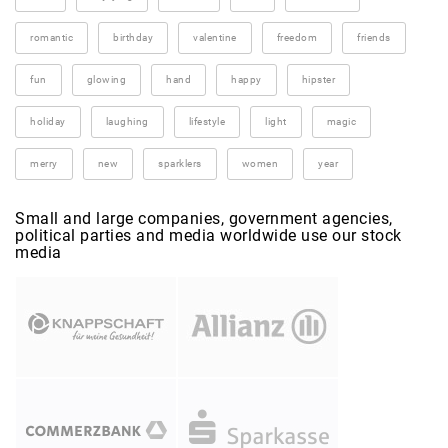
romantic
birthday
valentine
freedom
friends
fun
glowing
hand
happy
hipster
holiday
laughing
lifestyle
light
magic
merry
new
sparklers
women
year
Small and large companies, government agencies,
political parties and media worldwide use our stock
media