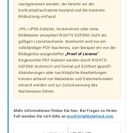
nachgewiesen werden, der bereits vor der
Erstkontaktaufnahme bestand und die konkrete
Bildnutzung umfasst.
JPG-/JPEG-Dateien, Screenshots oder reine
Bilddateien akzeptiert RIGHTS-DEFEND nicht als
gültigen Lizenznachweis. Anerkannt wird nur ein
vollständiger PDF-Nachweis, zum Beispiel ein von der
Bildagentur ausgestellter
„Proof of License“
.
Eingereichte PDF-Dateien werden durch RIGHTS-
DEFEND technisch und formal auf Echtheit geprüft.
Abänderungen oder nachträgliche Bearbeitungen
können anhand von Metadaten und Dateimerkmalen
erkannt werden und zur Zurückweisung des
Nachweises führen.
Mehr Informationen finden Sie hier. Bei Fragen zu Ihrem
Fall wenden Sie sich bitte an
proof@rightsdefend.com
.