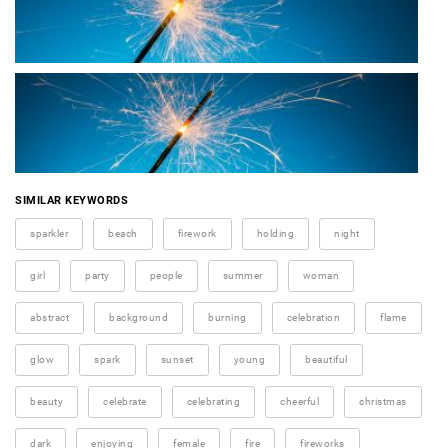
SIMILAR KEYWORDS
sparkler
beach
firework
holding
night
girl
party
people
summer
woman
abstract
background
burning
celebration
flame
glow
spark
sunset
young
beautiful
beauty
celebrate
celebrating
cheerful
christmas
dark
enjoying
female
fire
fireworks