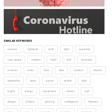
SIMILAR KEYWORDS
solution
lightbulb
bulb
light
expertise
copy space
creative
head
skill
business
inventor
body
face
idea
wisdom
electric
leadership
lamp
power
socket
dark
bright
energy
equipment
vibrant
wall
design
brilliant
glowing
intelligence
filament