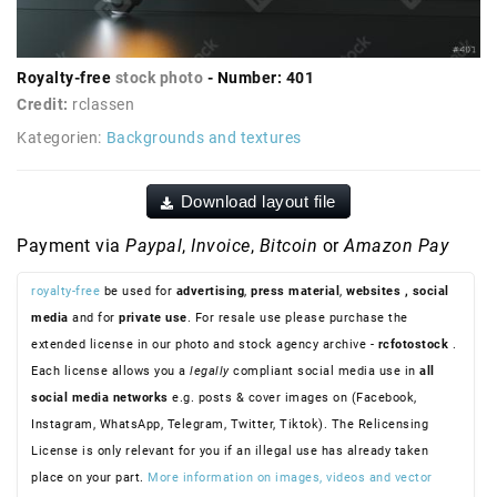
Royalty-free
stock photo
- Number: 401
Credit:
rclassen
Kategorien:
Backgrounds and textures
Download layout file
Payment via
Paypal
,
Invoice
,
Bitcoin
or
Amazon Pay
royalty-free
be used for
advertising
,
press material
,
websites
, social
media
and for
private use
. For resale use please purchase the
extended license in our photo and stock agency archive -
rcfotostock
.
Each license allows you a
legally
compliant social media use in
all
social media networks
e.g. posts & cover images on (Facebook,
Instagram, WhatsApp, Telegram, Twitter, Tiktok). The Relicensing
License is only relevant for you if an illegal use has already taken
place on your part.
More information on images, videos and vector