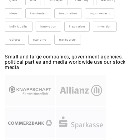
glass
wire
concepts
creativity
electricity
ideas
illuminated
imagination
improvement
individuality
innovation
inspiration
invention
objects
standing
transparent
Small and large companies, government agencies,
political parties and media worldwide use our stock
media