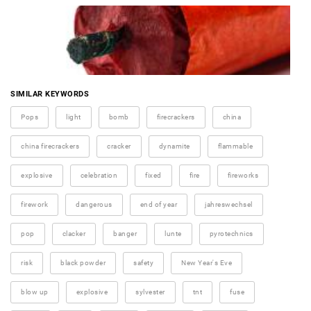
SIMILAR KEYWORDS
Pops
light
bomb
firecrackers
china
china firecrackers
cracker
dynamite
flammable
explosive
celebration
fixed
fire
fireworks
firework
dangerous
end of year
jahreswechsel
pop
clacker
banger
lunte
pyrotechnics
risk
black powder
safety
New Year's Eve
blow up
explosive
sylvester
tnt
fuse