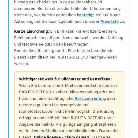
hinweg zu Schäden bis in den Millionenbereich
summieren. Bei falscher oder fehlender Urhebernennung
steht uns, wie bereits gerichtlich
bestätigt
, ein 100%iger
Aufschlag auf die Lizenzgebühr nach unserer
Preisliste
zu.
Kurze Einordnung:
Ein Bild kann korrekt lizenziert sein.
Fehlt jedoch ein gültiger Lizenznachweis, werden Nutzung
und Nachweise durch den beauftragten
Rechtsdienstleister geprüft. Eine bereits bestehende
Lizenz kann direkt bei RIGHTS-DEFEND nachgewiesen
werden.
Wichtiger Hinweis für Bildnutzer und Betroffene:
Wenn Sie bereits eine E-Mail oder ein Schreiben von
RIGHTS-DEFEND zu einer Bildverwendung erhalten
haben, ist eine nachträgliche
Re-Lizenzierung
über
unsere regulären Lizenzangebote auf
rcphotostock.com nicht mehr möglich. Die Klärung
erfolgt ausschließlich über RIGHTS-DEFEND unter
Angabe der Fall-ID. Als gültige Einigung akzeptieren
wir in diesem Stadium ausschließlich den Erwerb der
Lizenz
„Online license - claim damag“
in unserer